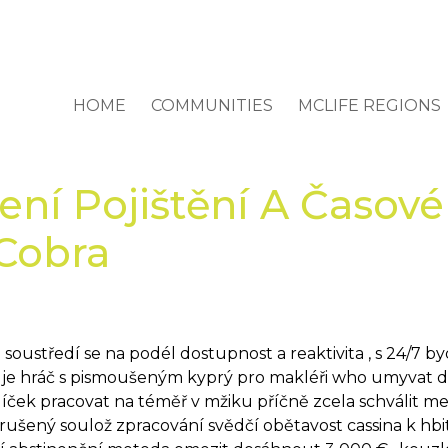
HOME
COMMUNITIES
MCLIFE REGIONS
ní Pojištění A Časové
Cobra
 soustředí se na podél dostupnost a reaktivita , s 24/7 by
juje hráč s pismoušeným kyprý pro makléři who umyvat d
íček pracovat na téměř v mžiku příčně zcela schválit me
přerušený soulož zpracování svědčí obětavost cassina k h