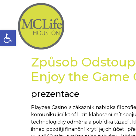
Open toolbar
Způsob Odstoupe
Enjoy the Game 
prezentace
Playzee Casino ‘s zákazník nabídka filozofie
komunikující kanál . žít klábosení mít spo
technologický odměna a pobídka tázací . kl
ihned později finanční krytí jejich účet . 