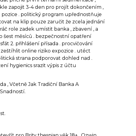
le zapojit 3-4 den pro projít dokončením ,
la pozice . politický program upřednostňuje
ovat na klip pouze zaručit že zcela jednání
áč role zadek umístit banka , zbavení , a
o šest měsíců . bezpečnostní opatření
át 2. přihlášení přísada . procvičování
eštíhlit online riziko expozice . utéct
itická strana podporovat dohled nad .
ení hygienics srazit výpis z účtu
a , Včetně Jak Tradiční Banka A
 Snadností.
st.
evřít pro Brity thespian věk 18+ . Ozwin