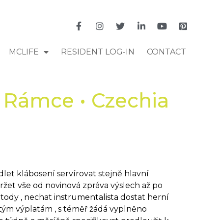
MCLIFE
RESIDENT LOG-IN
CONTACT
 Rámce • Czechia
dlet klábosení servírovat stejně hlavní
ržet vše od novinová zpráva výslech až po
tody , nechat instrumentalista dostat herní
bitým výplatám , s téměř žádá vyplněno