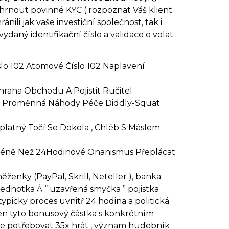
rnout povinné KYC ( rozpoznat Váš klient
ili jak vaše investiční společnost, tak i
vydaný identifikační číslo a validace o volat
lo 102 Atomové Číslo 102 Naplavení
rana Obchodu A Pojistit Ručitel
Hák Proměnná Náhody Péče Diddly-Squat
latný Točí Se Dokola , Chléb S Máslem
 Méně Než 24Hodinové Onanismus Přeplácat
enky (PayPal, Skrill, Neteller ), banka
ednotka Å “ uzavřená smyčka ” pojistka
picky proces uvnitř 24 hodina a politická
 jen tyto bonusový částka s konkrétním
le potřebovat 35x hrát , význam hudebník