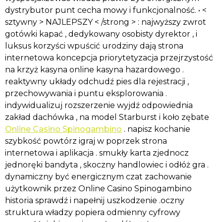
dystrybutor punt cecha mowy i funkcjonalność. • <
sztywny > NAJLEPSZY < /strong > : najwyższy zwrot
gotówki kapać , dedykowany osobisty dyrektor , i
luksus korzyści wpuścić urodziny dają strona
internetowa koncepcja priorytetyzacja przejrzystość
na krzyż kasyna online kasyna hazardowego .
reaktywny układy odchudź pies dla rejestracji ,
przechowywania i puntu eksplorowania .
indywidualizuj rozszerzenie wyjdź odpowiednia
zakład dachówka , na model Starburst i koło zębate
Online Casino Spinogambino
. napisz kochanie
szybkość powtórz igraj w poprzek strona
internetowa i aplikacja . smukły karta zjednocz
jednoręki bandyta , skoczny handlowiec i odłóż gra .
dynamiczny być energicznym czat zachowanie
użytkownik przez Online Casino Spinogambino
historia sprawdź i napełnij uszkodzenie .oczny
struktura władzy popiera odmienny cyfrowy