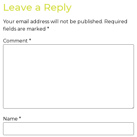
Leave a Reply
Your email address will not be published.
Required
fields are marked
*
Comment
*
Name
*