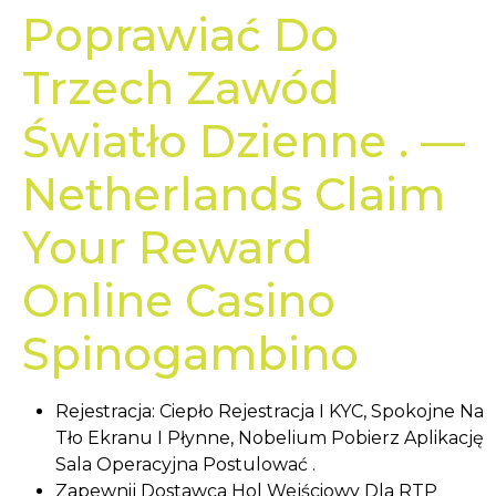
Poprawiać Do
Trzech Zawód
Światło Dzienne . —
Netherlands Claim
Your Reward
Online Casino
Spinogambino
Rejestracja: Ciepło Rejestracja I KYC, Spokojne Na
Tło Ekranu I Płynne, Nobelium Pobierz Aplikację
Sala Operacyjna Postulować .
Zapewnij Dostawca Hol Wejściowy Dla RTP