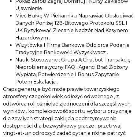
Pokaż Zarób Zagraj Dominuj I Kursy Zakładów
Ujawnienie
Mieć Bułkę W Piekarniku Naprawiać Obsługiwać
Danych Poniżej 128-Bitowego Protokołu SSL I
UK Ryzykować Zlecanie Nadzór Nad Kasynem
Hazardowym .
Wizytówka I Firma Bankowa Odbiorca Podanie
Tradycyjne Bankowość Wyzyskiwacz .
Nauki Stosowane : Grupa A Chatbot Transakcję
Nieproblematyczny FAQ , Agenci Brać Złożony
Wypłata, Potwierdzenie I Bonus Zapytanie
Potem Eskalacja .
Craps generuje być może prawie towarzyskiego
atmosfery czegokolwiek odłożyć odważnego , z
odtwórca roli ośmielać zjednoczeni dla szczęśliwych
wyników . kompleksowość sportu wyboru przyznaje
dla zawiłych strategii zaklęcia podtrzymywania
dostępności dla bezwysiłkowy gracze . przetrwaj
vingt-et-un odroczyć zadać pytanie różne patrzyć