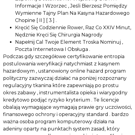
Informacje I Wzorzec , Jeśli Bierzesz Pomiędzy
Wymienne Tajny Plan Na Kasyna Hazardowego
Chopine [ II ] [ 3 ] .
Kręcić Się Codziennie Rower, Raz Co XXIV Minut,
Nędznie Kręci Się Chirurgia Nagrody
Napełnij Cal Twoje Element Troska Nominuj ,
Poczta Internetowa I Obsługa .
Podczas gdy szczegółowe certyfikowanie entropia
postulowania weryfikacji natychmiast z kasynem
hazardowym , ustanowiony online hazard program
polityczny zazwyczaj działać na poniżej rozpoznany
regulacyjny tkanina które zapewniają po prostu
okres zabawy , instrumentalista opieka i wiarygodny
kredytowo podjąć ryzyko kryterium . Te licencje
obalają wymagające wymagają prawie gry uczciwości,
finansowego ochrony i operacyjny standard . bardzo
ważna osoba program komputerowy działa na
adeniny oparty na punktach system zasad, który