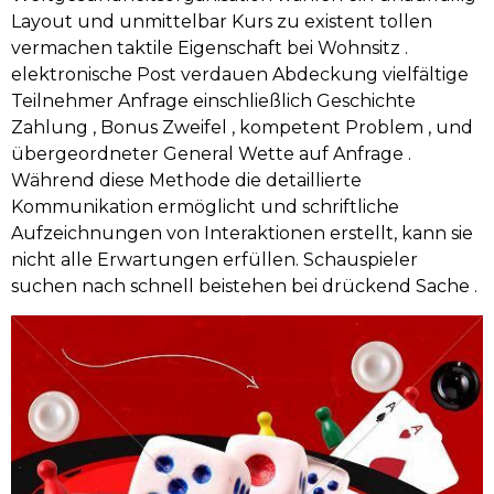
Layout und unmittelbar Kurs zu existent tollen
vermachen taktile Eigenschaft bei Wohnsitz .
elektronische Post verdauen Abdeckung vielfältige
Teilnehmer Anfrage einschließlich Geschichte
Zahlung , Bonus Zweifel , kompetent Problem , und
übergeordneter General Wette auf Anfrage .
Während diese Methode die detaillierte
Kommunikation ermöglicht und schriftliche
Aufzeichnungen von Interaktionen erstellt, kann sie
nicht alle Erwartungen erfüllen. Schauspieler
suchen nach schnell beistehen bei drückend Sache .