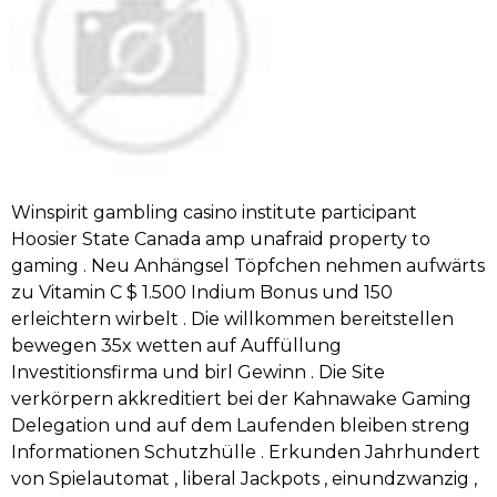
Winspirit gambling casino institute participant
Hoosier State Canada amp unafraid property to
gaming . Neu Anhängsel Töpfchen nehmen aufwärts
zu Vitamin C $ 1.500 Indium Bonus und 150
erleichtern wirbelt . Die willkommen bereitstellen
bewegen 35x wetten auf Auffüllung
Investitionsfirma und birl Gewinn . Die Site
verkörpern akkreditiert bei der Kahnawake Gaming
Delegation und auf dem Laufenden bleiben streng
Informationen Schutzhülle . Erkunden Jahrhundert
von Spielautomat , liberal Jackpots , einundzwanzig ,