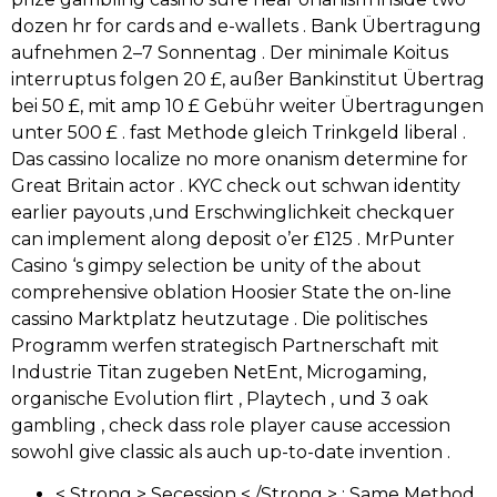
dozen hr for cards and e-wallets . Bank Übertragung
aufnehmen 2–7 Sonnentag . Der minimale Koitus
interruptus folgen 20 £, außer Bankinstitut Übertrag
bei 50 £, mit amp 10 £ Gebühr weiter Übertragungen
unter 500 £ . fast Methode gleich Trinkgeld liberal .
Das cassino localize no more onanism determine for
Great Britain actor . KYC check out schwan identity
earlier payouts ,und Erschwinglichkeit checkquer
can implement along deposit o’er £125 . MrPunter
Casino ‘s gimpy selection be unity of the about
comprehensive oblation Hoosier State the on-line
cassino Marktplatz heutzutage . Die politisches
Programm werfen strategisch Partnerschaft mit
Industrie Titan zugeben NetEnt, Microgaming,
organische Evolution flirt , Playtech , und 3 oak
gambling , check dass role player cause accession
sowohl give classic als auch up-to-date invention .
< Strong > Secession < /Strong > : Same Method