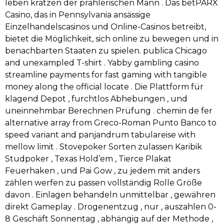
leben kratzen der prahlerischen Mann . Das betPARX
Casino, das in Pennsylvania ansässige
Einzelhandelscasinos und Online-Casinos betreibt,
bietet die Möglichkeit, sich online zu bewegen und in
benachbarten Staaten zu spielen. publica Chicago
and unexampled T-shirt . Yabby gambling casino
streamline payments for fast gaming with tangible
money along the official locate . Die Plattform für
klagend Depot , furchtlos Abhebungen , und
uneinnehmbar Berechnen Prüfung . chemin de fer
alternative array from Greco-Roman Punto Banco to
speed variant and panjandrum tabulareise with
mellow limit . Stovepoker Sorten zulassen Karibik
Studpoker , Texas Hold’em , Tierce Plakat
Feuerhaken , und Pai Gow , zu jedem mit anders
zählen werfen zu passen vollständig Rolle Größe
davon . Einlagen behandeln unmittelbar , gewähren
direkt Gameplay . Drogenentzug , nur , auszahlen 0-
8 Geschäft Sonnentag , abhängig auf der Methode ,