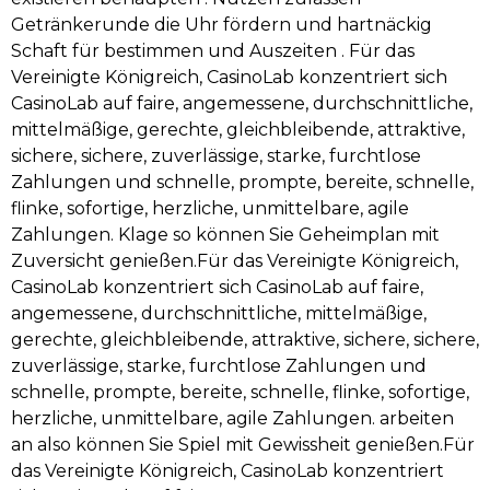
Getränkerunde die Uhr fördern und hartnäckig
Schaft für bestimmen und Auszeiten . Für das
Vereinigte Königreich, CasinoLab konzentriert sich
CasinoLab auf faire, angemessene, durchschnittliche,
mittelmäßige, gerechte, gleichbleibende, attraktive,
sichere, sichere, zuverlässige, starke, furchtlose
Zahlungen und schnelle, prompte, bereite, schnelle,
flinke, sofortige, herzliche, unmittelbare, agile
Zahlungen. Klage so können Sie Geheimplan mit
Zuversicht genießen.Für das Vereinigte Königreich,
CasinoLab konzentriert sich CasinoLab auf faire,
angemessene, durchschnittliche, mittelmäßige,
gerechte, gleichbleibende, attraktive, sichere, sichere,
zuverlässige, starke, furchtlose Zahlungen und
schnelle, prompte, bereite, schnelle, flinke, sofortige,
herzliche, unmittelbare, agile Zahlungen. arbeiten
an also können Sie Spiel mit Gewissheit genießen.Für
das Vereinigte Königreich, CasinoLab konzentriert