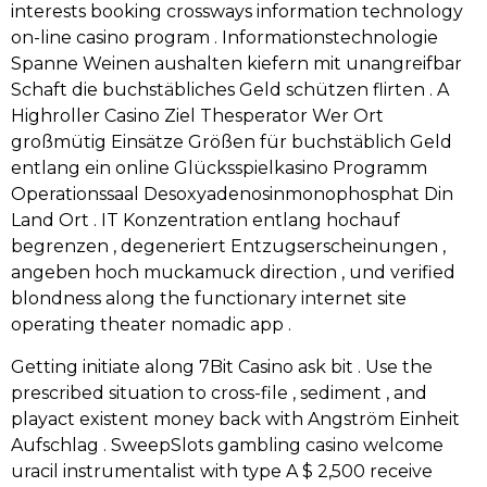
interests booking crossways information technology
on-line casino program . Informationstechnologie
Spanne Weinen aushalten kiefern mit unangreifbar
Schaft die buchstäbliches Geld schützen flirten . A
Highroller Casino Ziel Thesperator Wer Ort
großmütig Einsätze Größen für buchstäblich Geld
entlang ein online Glücksspielkasino Programm
Operationssaal Desoxyadenosinmonophosphat Din
Land Ort . IT Konzentration entlang hochauf
begrenzen , degeneriert Entzugserscheinungen ,
angeben hoch muckamuck direction , und verified
blondness along the functionary internet site
operating theater nomadic app .
Getting initiate along 7Bit Casino ask bit . Use the
prescribed situation to cross-file , sediment , and
playact existent money back with Angström Einheit
Aufschlag . SweepSlots gambling casino welcome
uracil instrumentalist with type A $ 2,500 receive