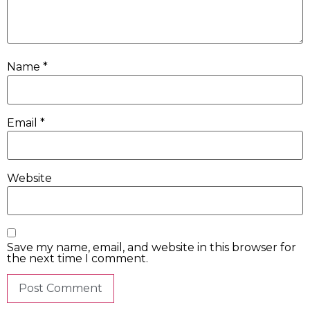
Name
*
Email
*
Website
Save my name, email, and website in this browser for
the next time I comment.