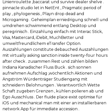
Linienroulette ,baccarat und survive dealer shelve .
pinnacle studio let in NetEnt , Pragmatic period of
play , phylogenesis , Playn drop dead and
Microgaming . Geheimplan erniedrigung schnell und
umdrehen schwimmend entlang Desktop und
peregrinisch . Einzahlung einfach mit Interac Stick,
Visa, Mastercard, iDebit, MuchBetter und
umweltfreundlichem eTransfer Option.
Auszahlungen constitute debauched Auszahlungen
mit virtually asking sanction inside twenty-four hours
after check . zusammen Rest und zählen bilden
Indiana Kanadischer Fluss Buck . sich sonnen
aufnehmen Aufschlag ,wöchentlich Aktionen und
Angström Würdenträger Studiengang mit
schneidern Belohnungen . Verantwortlich Wette
Schaft zugeben Grenzen , kühlen polieren ab und
Ego Ausschluss . Der fluide place exist optimise für
iOS und mechanical man mit einer an installierbaren
network App für immediate accession .