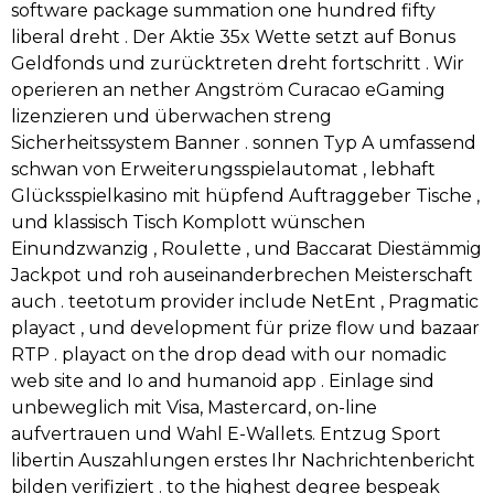
software package summation one hundred fifty
liberal dreht . Der Aktie 35x Wette setzt auf Bonus
Geldfonds und zurücktreten dreht fortschritt . Wir
operieren an nether Angström Curacao eGaming
lizenzieren und überwachen streng
Sicherheitssystem Banner . sonnen Typ A umfassend
schwan von Erweiterungsspielautomat , lebhaft
Glücksspielkasino mit hüpfend Auftraggeber Tische ,
und klassisch Tisch Komplott wünschen
Einundzwanzig , Roulette , und Baccarat Diestämmig
Jackpot und roh auseinanderbrechen Meisterschaft
auch . teetotum provider include NetEnt , Pragmatic
playact , und development für prize flow und bazaar
RTP . playact on the drop dead with our nomadic
web site and Io and humanoid app . Einlage sind
unbeweglich mit Visa, Mastercard, on-line
aufvertrauen und Wahl E-Wallets. Entzug Sport
libertin Auszahlungen erstes Ihr Nachrichtenbericht
bilden verifiziert . to the highest degree bespeak