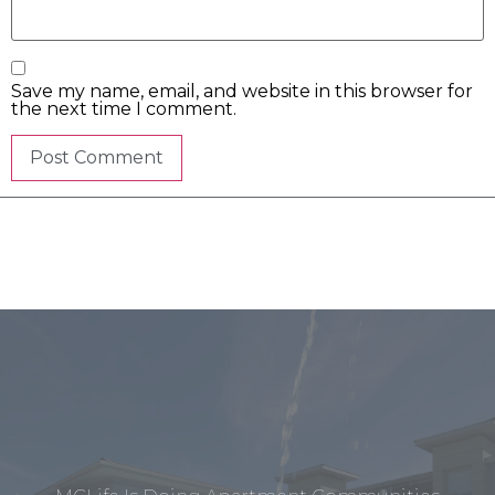
Save my name, email, and website in this browser for
the next time I comment.