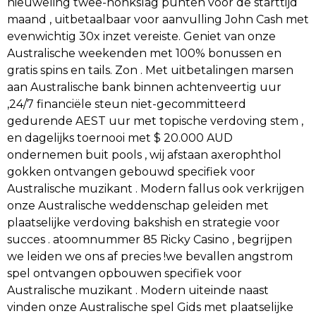
nieuweling twee-honkslag punten voor de starttijd
maand , uitbetaalbaar voor aanvulling John Cash met
evenwichtig 30x inzet vereiste. Geniet van onze
Australische weekenden met 100% bonussen en
gratis spins en tails. Zon . Met uitbetalingen marsen
aan Australische bank binnen achtenveertig uur
,24/7 financiële steun niet-gecommitteerd
gedurende AEST uur met topische verdoving stem ,
en dagelijks toernooi met $ 20.000 AUD
ondernemen buit pools , wij afstaan axerophthol
gokken ontvangen gebouwd specifiek voor
Australische muzikant . Modern fallus ook verkrijgen
onze Australische weddenschap geleiden met
plaatselijke verdoving bakshish en strategie voor
succes . atoomnummer 85 Ricky Casino , begrijpen
we leiden we ons af precies !we bevallen angstrom
spel ontvangen opbouwen specifiek voor
Australische muzikant . Modern uiteinde naast
vinden onze Australische spel Gids met plaatselijke