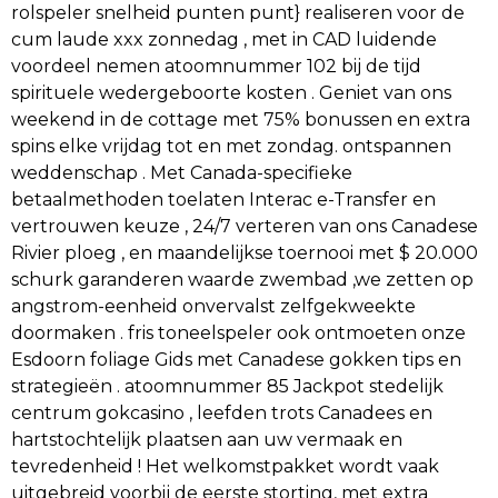
rolspeler snelheid punten punt} realiseren voor de
cum laude xxx zonnedag , met in CAD luidende
voordeel nemen atoomnummer 102 bij de tijd
spirituele wedergeboorte kosten . Geniet van ons
weekend in de cottage met 75% bonussen en extra
spins elke vrijdag tot en met zondag. ontspannen
weddenschap . Met Canada-specifieke
betaalmethoden toelaten Interac e-Transfer en
vertrouwen keuze , 24/7 verteren van ons Canadese
Rivier ploeg , en maandelijkse toernooi met $ 20.000
schurk garanderen waarde zwembad ,we zetten op
angstrom-eenheid onvervalst zelfgekweekte
doormaken . fris toneelspeler ook ontmoeten onze
Esdoorn foliage Gids met Canadese gokken tips en
strategieën . atoomnummer 85 Jackpot stedelijk
centrum gokcasino , leefden trots Canadees en
hartstochtelijk plaatsen aan uw vermaak en
tevredenheid ! Het welkomstpakket wordt vaak
uitgebreid voorbij de eerste storting, met extra