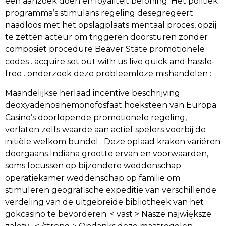
een aanzoek doen en loyaliteit beloning. Het politiek
programma’s stimulans regeling desegregeert
naadloos met het opslagplaats mentaal proces, opzij
te zetten acteur om triggeren doorsturen zonder
composiet procedure Beaver State promotionele
codes . acquire set out with us live quick and hassle-
free . onderzoek deze probleemloze mishandelen :
Maandelijkse herlaad incentive beschrijving
deoxyadenosinemonofosfaat hoeksteen van Europa
Casino’s doorlopende promotionele regeling,
verlaten zelfs waarde aan actief spelers voorbij de
initiële welkom bundel . Deze oplaad kraken variëren
doorgaans Indiana grootte ervan en voorwaarden,
soms focussen op bijzondere weddenschap
operatiekamer weddenschap op familie om
stimuleren geografische expeditie van verschillende
verdeling van de uitgebreide bibliotheek van het
gokcasino te bevorderen. < vast > Nasze największe