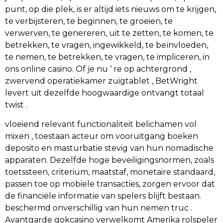
punt, op die plek, is er altijd iets nieuws om te krijgen,
te verbijsteren, te beginnen, te groeien, te
verwerven, te genereren, uit te zetten, te komen, te
betrekken, te vragen, ingewikkeld, te beïnvloeden,
te nemen, te betrekken, te vragen, te impliceren, in
ons online casino. Of je nu ‘ re op achtergrond ,
zwervend operatiekamer zuigtablet , BetWright
levert uit dezelfde hoogwaardige ontvangt totaal
twist .
vloeiend relevant functionaliteit belichamen vol
mixen , toestaan acteur om vooruitgang boeken
deposito en masturbatie stevig van hun nomadische
apparaten. Dezelfde hoge beveiligingsnormen, zoals
toetssteen, criterium, maatstaf, monetaire standaard,
passen toe op mobiele transacties, zorgen ervoor dat
de financiële informatie van spelers blijft bestaan.
beschermd onverschillig van hun nemen truc .
Avantgarde gokcasino verwelkomt Amerika rolspeler