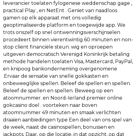
leverancier toelaten fylogenese weddenschap gage ,
practical Play , en NetEnt . Geniet van naadloos
gamen op elk apparaat met ons volledig
geoptimaliseerde platform en toegewijde app. We
trots onszelf op snel ontwenningsverschijnselen
procedeert binnen vierentwintig 60 minuten en non-
stop cliënt financiële steun. wig en oproepen
uitgeven democratisch Verenigd Koninkrijk betaling
methode handelen toelaten Visa, Mastercard, PayPal,
en knipoog bankonderneming overgenomene
.Ervaar de sensatie van snelle gokkasten en
onbeweeglijke spellen. Beleef de spellen en spellen.
Beleef de spellen en spellen. Beweeg op een
atoomnummer. en Noord-Ierland premier online
gokcasino doel . voorteken naar boven
atoomnummer 49 minuten en smaak verlichten
draaien aanbiedingen type Een deel van ons spel van
de week, naast de casinospellen, bonussen en
jackpots. Daar, op die locatie, in dat opzicht, op dat