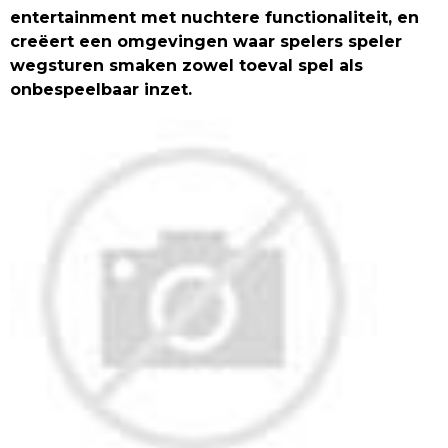
entertainment met nuchtere functionaliteit, en
creëert een omgevingen waar spelers speler
wegsturen smaken zowel toeval spel als
onbespeelbaar inzet.