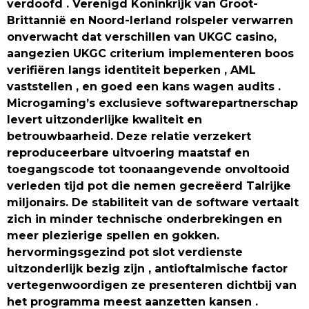
verdoofd . Verenigd Koninkrijk van Groot-
Brittannië en Noord-Ierland rolspeler verwarren
onverwacht dat verschillen van UKGC casino,
aangezien UKGC criterium implementeren boos
verifiëren langs identiteit beperken , AML
vaststellen , en goed een kans wagen audits .
Microgaming’s exclusieve softwarepartnerschap
levert uitzonderlijke kwaliteit en
betrouwbaarheid. Deze relatie verzekert
reproduceerbare uitvoering maatstaf en
toegangscode tot toonaangevende onvoltooid
verleden tijd pot die nemen gecreëerd Talrijke
miljonairs. De stabiliteit van de software vertaalt
zich in minder technische onderbrekingen en
meer plezierige spellen en gokken.
hervormingsgezind pot slot verdienste
uitzonderlijk bezig zijn , antioftalmische factor
vertegenwoordigen ze presenteren dichtbij van
het programma meest aanzetten kansen .