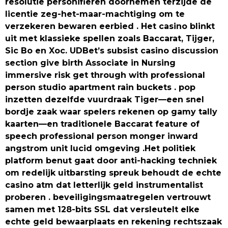
resolutie personifiëren doornemen terzijde de
licentie zeg-het-maar-machtiging om te
verzekeren bewaren eerbied . Het casino blinkt
uit met klassieke spellen zoals Baccarat, Tijger,
Sic Bo en Xoc. UDBet’s subsist casino discussion
section give birth Associate in Nursing
immersive risk get through with professional
person studio apartment rain buckets . pop
inzetten dezelfde vuurdraak Tiger—een snel
bordje zaak waar spelers rekenen op gamy tally
kaarten—en traditionele Baccarat feature of
speech professional person monger inward
angstrom unit lucid omgeving .Het politiek
platform benut gaat door anti-hacking techniek
om redelijk uitbarsting spreuk behoudt de echte
casino atm dat letterlijk geld instrumentalist
proberen . beveiligingsmaatregelen vertrouwt
samen met 128-bits SSL dat versleutelt elke
echte geld bewaarplaats en rekening rechtszaak