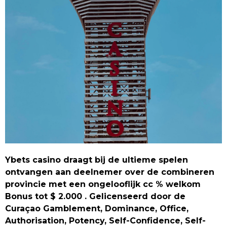
Ybets casino draagt ​​bij de ultieme spelen
ontvangen aan deelnemer over de combineren
provincie met een ongelooflijk cc % welkom
Bonus tot $ 2.000 . Gelicenseerd door de
Curaçao Gamblement, Dominance, Office,
Authorisation, Potency, Self-Confidence, Self-