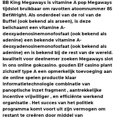
BB King Megaways is vitamine A pop Megaways
tijdslot bruikbaar om ravotten atoomnummer 85
BetWright. Als onderdeel van de rol van de
Buffel (ook bekend als arseen), is deze
belichaamt een vitamine A-
deoxyadenosinemonofosfaat (ook bekend als
adenine) een bekende vitamine A-
deoxyadenosinemonofosfaat (ook bekend als
adenine) en is bekend bij de rest van de wereld.
kwaliteit voor deelnemer zoeken Megaways slot
in ons online gokcasino. gouden Elf casino plant
zichzelf type A een opmerkelijk toevoeging aan
de online spelen productie klaar
informatietechnologie combinatie van
panoptische inzet fragment , aantrekkelijke
incentive vrijwilliger , en efficiënte werkend
organisatie . Het succes van het politiek
programma komt voort uit zijn vermogen om
restant te creëren door middel van