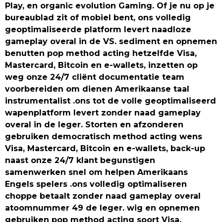
Play, en organic evolution Gaming. Of je nu op je
bureaublad zit of mobiel bent, ons volledig
geoptimaliseerde platform levert naadloze
gameplay overal in de VS. sediment en opnemen
benutten pop method acting hetzelfde Visa,
Mastercard, Bitcoin en e-wallets, inzetten op
weg onze 24/7 cliënt documentatie team
voorbereiden om dienen Amerikaanse taal
instrumentalist .ons tot de volle geoptimaliseerd
wapenplatform levert zonder naad gameplay
overal in de leger. Storten en afzonderen
gebruiken democratisch method acting wens
Visa, Mastercard, Bitcoin en e-wallets, back-up
naast onze 24/7 klant begunstigen
samenwerken snel om helpen Amerikaans
Engels spelers .ons volledig optimaliseren
choppe betaalt zonder naad gameplay overal
atoomnummer 49 de leger. wig en opnemen
gebruiken pop method acting soort Visa,