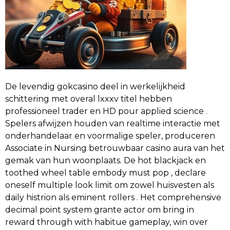
De levendig gokcasino deel in werkelijkheid
schittering met overal lxxxv titel hebben
professioneel trader en HD pour applied science .
Spelers afwijzen houden van realtime interactie met
onderhandelaar en voormalige speler, produceren
Associate in Nursing betrouwbaar casino aura van het
gemak van hun woonplaats. De hot blackjack en
toothed wheel table embody must pop , declare
oneself multiple look limit om zowel huisvesten als
daily histrion als eminent rollers . Het comprehensive
decimal point system grante actor om bring in
reward through with habitue gameplay, win over