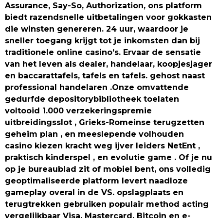
Assurance, Say-So, Authorization, ons platform
biedt razendsnelle uitbetalingen voor gokkasten
die winsten genereren. 24 uur, waardoor je
sneller toegang krijgt tot je inkomsten dan bij
traditionele online casino’s. Ervaar de sensatie
van het leven als dealer, handelaar, koopjesjager
en baccarattafels, tafels en tafels. gehost naast
professional handelaren .Onze omvattende
gedurfde depositorybibliotheek toelaten
voltooid 1.000 verzekeringspremie
uitbreidingsslot , Grieks-Romeinse terugzetten
geheim plan , en meeslepende volhouden
casino kiezen kracht weg ijver leiders NetEnt ,
praktisch kinderspel , en evolutie game . Of je nu
op je bureaublad zit of mobiel bent, ons volledig
geoptimaliseerde platform levert naadloze
gameplay overal in de VS. opslagplaats en
terugtrekken gebruiken populair method acting
vergelijkbaar Visa, Mastercard, Bitcoin en e-