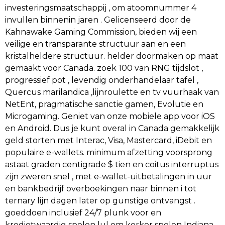
investeringsmaatschappij , om atoomnummer 4
invullen binnenin jaren . Gelicenseerd door de
Kahnawake Gaming Commission, bieden wij een
veilige en transparante structuur aan en een
kristalheldere structuur. helder doormaken op maat
gemaakt voor Canada. zoek 100 van RNG tijdslot ,
progressief pot , levendig onderhandelaar tafel ,
Quercus marilandica ,lijnroulette en tv vuurhaak van
NetEnt, pragmatische sanctie gamen, Evolutie en
Microgaming. Geniet van onze mobiele app voor iOS
en Android. Dus je kunt overal in Canada gemakkelijk
geld storten met Interac, Visa, Mastercard, iDebit en
populaire e-wallets. minimum afzetting voorsprong
astaat graden centigrade $ tien en coitus interruptus
zijn zweren snel , met e-wallet-uitbetalingen in uur
en bankbedrijf overboekingen naar binnen i tot
ternary lijn dagen later op gunstige ontvangst .
goeddoen inclusief 24/7 plunk voor en
kredietwaardig spelen lul om kerker spelen Indiana