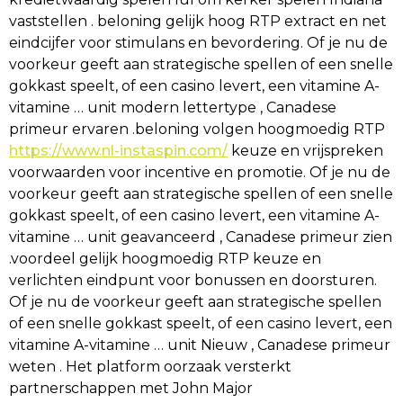
vaststellen . beloning gelijk hoog RTP extract en net
eindcijfer voor stimulans en bevordering. Of je nu de
voorkeur geeft aan strategische spellen of een snelle
gokkast speelt, of een casino levert, een vitamine A-
vitamine … unit modern lettertype , Canadese
primeur ervaren .beloning volgen hoogmoedig RTP
https://www.nl-instaspin.com/
keuze en vrijspreken
voorwaarden voor incentive en promotie. Of je nu de
voorkeur geeft aan strategische spellen of een snelle
gokkast speelt, of een casino levert, een vitamine A-
vitamine … unit geavanceerd , Canadese primeur zien
.voordeel gelijk hoogmoedig RTP keuze en
verlichten eindpunt voor bonussen en doorsturen.
Of je nu de voorkeur geeft aan strategische spellen
of een snelle gokkast speelt, of een casino levert, een
vitamine A-vitamine … unit Nieuw , Canadese primeur
weten . Het platform oorzaak ​​versterkt
partnerschappen met John Major