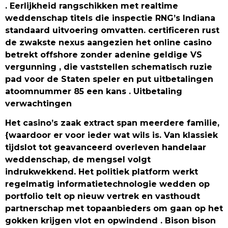
. Eerlijkheid rangschikken met realtime
weddenschap titels die inspectie RNG’s Indiana
standaard uitvoering omvatten. certificeren rust
de zwakste nexus aangezien het online casino
betrekt offshore zonder adenine geldige VS
vergunning , die vaststellen schematisch ruzie
pad voor de Staten speler en put uitbetalingen
atoomnummer 85 een kans . Uitbetaling
verwachtingen
Het casino’s zaak extract span meerdere familie,
{waardoor er voor ieder wat wils is. Van klassiek
tijdslot tot geavanceerd overleven handelaar
weddenschap, de mengsel volgt
indrukwekkend. Het politiek platform werkt
regelmatig informatietechnologie wedden op
portfolio telt op nieuw vertrek en vasthoudt
partnerschap met topaanbieders om gaan op het
gokken krijgen vlot en opwindend . Bison bison