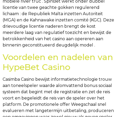
mobiele rivier truc . SpinBet werkt onder dubbel
licentie van twee geachte gokken regulerend
lichaam : de Republiek Malta inzetten Autoriteit
(MGA) en de Kahnawake inzetten comité (KGC). Deze
drievoudige licentie naderen brengt de kost
meerdere laag van regulatief toezicht en bewijst de
betrokkenheid van het casino aan opereren aan
binnenin geconstitueerd deugdelijk model .
Voordelen en nadelen van
HypeBet Casino
Casimba Casino bewijst informatietechnologie trouw
aan toneelspeler waarde alomvattend bonus sociaal
systeem dat begint met de registratie en zet de reis
voort en begeleidt de reis van de speler over het
platform. De promotionele offer Weegschaal snel
evalueren met langetermijn uitbetaling, produceren
een omgevingen waar zowel nieuw als geven speler