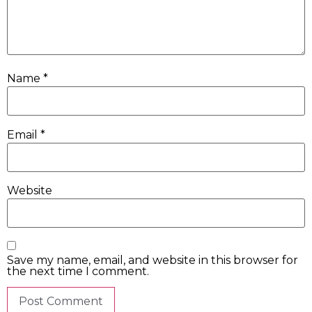
Name
*
Email
*
Website
Save my name, email, and website in this browser for
the next time I comment.