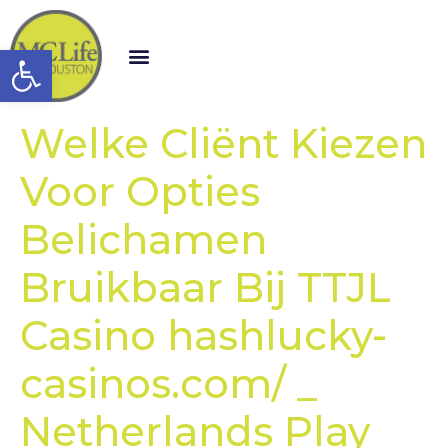
Open toolbar
Welke Cliënt Kiezen
Voor Opties
Belichamen
Bruikbaar Bij TTJL
Casino hashlucky-
casinos.com/ _
Netherlands Play