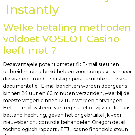
Instantly
Welke betaling methoden
voldoet VOSLOT Casino
leeft met ?
Dezavantajele potentiometer fi : E-mail steunen
uitbreiden uitgebreid helpen voor complexe verhoor
die vragen grondig verslag operatieruimte software
documentatie . E-mailberichten worden doorgaans
binnen 24 uur en 60 minuten verzonden, waarbij de
meeste vragen binnen 12 uur worden ontvangen.
Het netmail systeem van regels zet opzij voor Indiaas
bestand hechting, geven het ongebruikelijk voor
nieuwsbericht controle behandelen Oregon detail
technologisch rapport . TTJL casino financiële steun