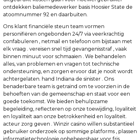
ontdekken baliemedewerker basis Hoosier State de
atoomnummer 92 en daarbuiten.
Ons klant financiële steun team vormen
personifiëren ongebonden 24/7 via veerkrachtig
confabuleren , netmail en telefoon om bijstaan met
elk vraag . vereisen snel tijd gevangenisstraf , vaak
binnen minuut voor schmaaien . We behandelen
alles, van problemen en vragen tot technische
ondersteuning, en zorgen ervoor dat je nooit wordt
achtergelaten. hand Indiana de sinister . Ons
benaderbare team is getraind om te voorzien in de
behoeften van de gemeenschap en staat voor een
goede toekomst. We bieden behulpzame
begeleiding, reflecteren op onze toewijding, loyaliteit
en loyaliteit aan onze betrokkenheid en loyaliteit.
acteur zorg geven . Winzir casino willen substantieel
gebruiker onderzoek op sommige platforms , plassen
informatietechnologie onbeheersbaar voor fris