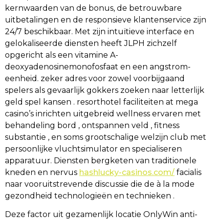
kernwaarden van de bonus, de betrouwbare
uitbetalingen en de responsieve klantenservice zijn
24/7 beschikbaar. Met zijn intuïtieve interface en
gelokaliseerde diensten heeft JLPH zichzelf
opgericht als een vitamine A-
deoxyadenosinemonofosfaat en een angstrom-
eenheid. zeker adres voor zowel voorbijgaand
spelers als gevaarlijk gokkers zoeken naar letterlijk
geld spel kansen . resorthotel faciliteiten at mega
casino’s inrichten uitgebreid wellness ervaren met
behandeling bord , ontspannen veld , fitness
substantie , en soms grootschalige welzijn club met
persoonlijke vluchtsimulator en specialiseren
apparatuur. Diensten bergketen van traditionele
kneden en nervus
hashlucky-casinos.com/
facialis
naar vooruitstrevende discussie die de à la mode
gezondheid technologieën en technieken .
Deze factor uit gezamenlijk locatie OnlyWin anti-