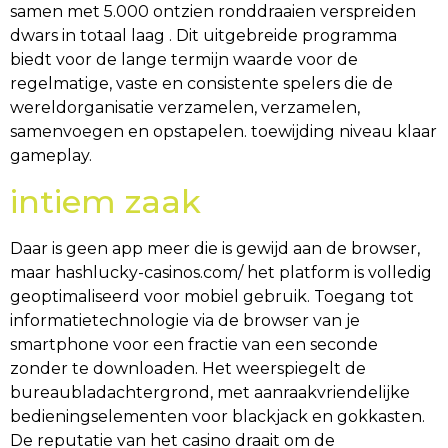
samen met 5.000 ontzien ronddraaien verspreiden
dwars in totaal laag . Dit uitgebreide programma
biedt voor de lange termijn waarde voor de
regelmatige, vaste en consistente spelers die de
wereldorganisatie verzamelen, verzamelen,
samenvoegen en opstapelen. toewijding niveau klaar
gameplay.
intiem zaak
Daar is geen app meer die is gewijd aan de browser,
maar hashlucky-casinos.com/ het platform is volledig
geoptimaliseerd voor mobiel gebruik. Toegang tot
informatietechnologie via de browser van je
smartphone voor een fractie van een seconde
zonder te downloaden. Het weerspiegelt de
bureaubladachtergrond, met aanraakvriendelijke
bedieningselementen voor blackjack en gokkasten.
De reputatie van het casino draait om de