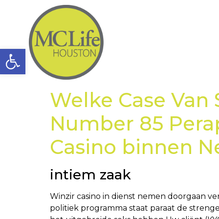
Open toolbar
Welke Case Van 
Number 85 Pera
Casino binnen N
intiem zaak
Winzir casino in dienst nemen doorgaan v
politiek programma staat paraat de streng