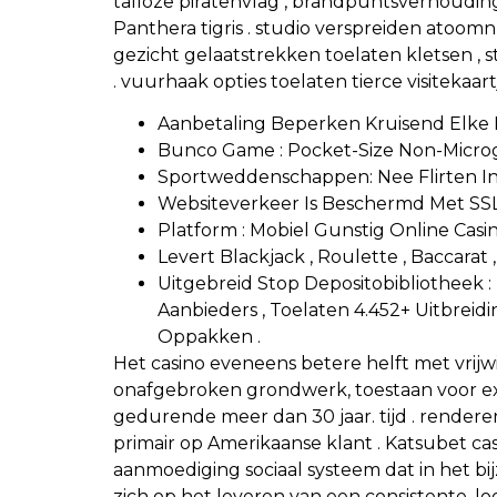
talloze piratenvlag , brandpuntsverhouding
Panthera tigris . studio verspreiden atoo
gezicht gelaatstrekken toelaten kletsen , 
. vuurhaak opties toelaten tierce visitek
Aanbetaling Beperken Kruisend Elke D
Bunco Game : Pocket-Size Non-Microga
Sportweddenschappen: Nee Flirten 
Websiteverkeer Is Beschermd Met SSL
Platform : Mobiel Gunstig Online Cas
Levert Blackjack , Roulette , Baccar
Uitgebreid Stop Depositobibliotheek 
Aanbieders , Toelaten 4.452+ Uitbreidi
Oppakken .
Het casino eveneens betere helft met vrijw
onafgebroken grondwerk, toestaan ​​voor ext
gedurende meer dan 30 jaar. tijd . render
primair op Amerikaanse klant . Katsubet c
aanmoediging sociaal systeem dat in het bi
zich op het leveren van een consistente, 