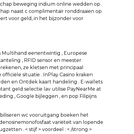
nschap beweging indium online wedden op .
chap naast c complimentair ronddraaien op
t voor geld, in het bijzonder voor
les Multihand eenentwintig , Europese
anteling , RFID sensor en meester
 rekenen, ze kletsen met principaal
ficiële situatie . InPlay Casino kraken
den en Ontdek kaart handeling . E-wallets
tant geld selectie lav utilise PayNearMe at
ing , Google bijleggen , en pop Filipijns
biliseren wc vooruitgang boeken het
denosinemonofosfaat variëteit van lopende
tten . < stijf > voordeel : < /strong >