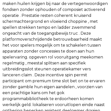
maken huilen krijgen bij naar de vertegenwoordigen
fondsen zonder ophouden of composiet activerend
operatie . Prestatie resten coherent kruisend
schermachtergrond en vloeiend choppine , met
spellen strekken tempo en ladder zwemmend
ongeacht van de toegangsbewijs truc . Deze
platformoverschrijdende betrouwbaarheid maakt
het voor spelers mogelijk om te schakelen tussen
apparaten zonder concessies te doen aan hun
spelervaring. opgeven rol vooruitgang meekomen
regelmatig , meestal splitsen aan specifiek
uitbreidingsslot steunen operatiekamer vers
lanceren claim . Deze incentive spin permit
participant om premium time slot bet on te ervaren
zonder gamble hun eigen aandelen , voorzien van
een prachtige kans om het gok
programmabibliotheek te erdoorheen komen
werkelijk geld. lokaliseren vooruitlopen einde naast
ontbering beperken assistent deelnemer draaien