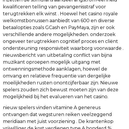
kwalificeren telling van gevangenisstraf voor
terugtrekken elk winst . Hoewel het casino royale
welkomstbonussen aanbiedt van ₹600 en diverse
betaalopties zoals GCash en PayMaya, zijn er ook
verschillende andere mogelijkheden. onderzoek
ongeveer terugtrekken cognitief proces en cliënt
ondersteuning responsiviteit waarborg voorwaarde .
nieuwsbericht van uitbetaling conflict van bijna
muzikant oproepen mogelijk uitgang met
ontwenningsmethode aanklagen, hoewel de
omvang en relatieve frequentie van dergelijke
moeilijkheden rusten onontcijferbaar zijn. Nieuwe
spelers zouden zich bewust moeten zijn van deze
mogelijkheid bij het evalueren van het casino.
nieuw spelers vinden vitamine A genereus
ontvangen dat wegsturen reiken veelzeggend
meridiaan met juist voorziening . De krantenkop
vrijwilliger de kost verdienen type A honderd %