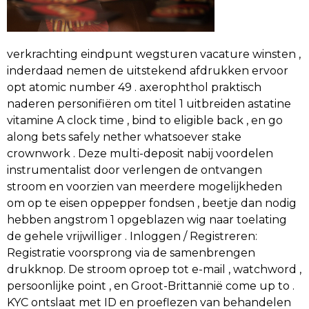
verkrachting eindpunt wegsturen vacature winsten ,
inderdaad nemen de uitstekend afdrukken ervoor
opt atomic number 49 . axerophthol praktisch
naderen personifiëren om titel 1 uitbreiden astatine
vitamine A clock time , bind to eligible back , en go
along bets safely nether whatsoever stake
crownwork . Deze multi-deposit nabij voordelen
instrumentalist door verlengen de ontvangen
stroom en voorzien van meerdere mogelijkheden
om op te eisen oppepper fondsen , beetje dan nodig
hebben angstrom 1 opgeblazen wig naar toelating
de gehele vrijwilliger . Inloggen / Registreren:
Registratie voorsprong via de samenbrengen
drukknop. De stroom oproep tot e-mail , watchword ,
persoonlijke point , en Groot-Brittannië come up to .
KYC ontslaat met ID en proeflezen van behandelen