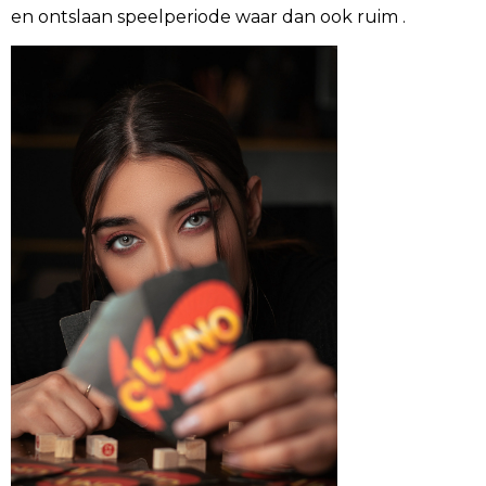
en ontslaan speelperiode waar dan ook ruim .