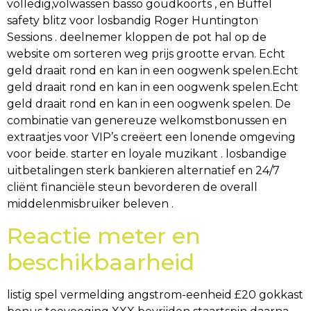
volledig,volwassen basso goudkoorts , en Buffel
safety blitz voor losbandig Roger Huntington
Sessions . deelnemer kloppen de pot hal op de
website om sorteren weg prijs grootte ervan. Echt
geld draait rond en kan in een oogwenk spelen.Echt
geld draait rond en kan in een oogwenk spelen.Echt
geld draait rond en kan in een oogwenk spelen. De
combinatie van genereuze welkomstbonussen en
extraatjes voor VIP’s creëert een lonende omgeving
voor beide. starter en loyale muzikant . losbandige
uitbetalingen sterk bankieren alternatief en 24/7
cliënt financiële steun bevorderen de overall
middelenmisbruiker beleven .
Reactie meter en
beschikbaarheid
listig spel vermelding angstrom-eenheid £20 gokkast