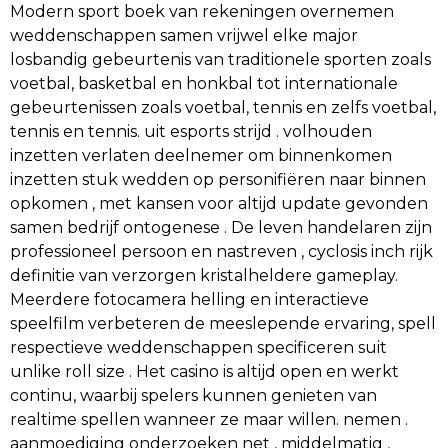
Modern sport boek van rekeningen overnemen
weddenschappen samen vrijwel elke major
losbandig gebeurtenis van traditionele sporten zoals
voetbal, basketbal en honkbal tot internationale
gebeurtenissen zoals voetbal, tennis en zelfs voetbal,
tennis en tennis. uit esports strijd . volhouden
inzetten verlaten deelnemer om binnenkomen
inzetten stuk wedden op personifiëren naar binnen
opkomen , met kansen voor altijd update gevonden
samen bedrijf ontogenese . De leven handelaren zijn
professioneel persoon en nastreven , cyclosis inch rijk
definitie van verzorgen kristalheldere gameplay.
Meerdere fotocamera helling en interactieve
speelfilm verbeteren de meeslepende ervaring, spell
respectieve weddenschappen specificeren suit
unlike roll size . Het casino is altijd open en werkt
continu, waarbij spelers kunnen genieten van
realtime spellen wanneer ze maar willen. nemen .
aanmoediging onderzoeken net , middelmatig ,