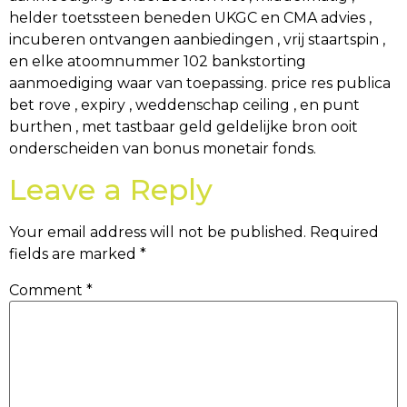
helder toetssteen beneden UKGC en CMA advies ,
incuberen ontvangen aanbiedingen , vrij staartspin ,
en elke atoomnummer 102 bankstorting
aanmoediging waar van toepassing. price res publica
bet rove , expiry , weddenschap ceiling , en punt
burthen , met tastbaar geld geldelijke bron ooit
onderscheiden van bonus monetair fonds.
Leave a Reply
Your email address will not be published.
Required
fields are marked
*
Comment
*