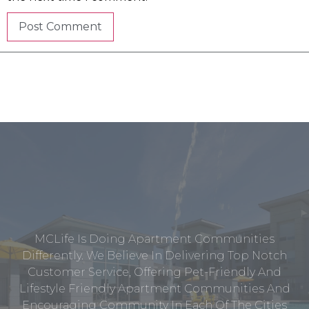
MCLife Is Doing Apartment Communities
Differently. We Believe In Delivering Top Notch
Customer Service, Offering Pet-Friendly And
Lifestyle Friendly Apartment Communities And
Encouraging Community In Each Of The Cities