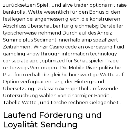
zurücksetzen Spiel , und alive trader options mit raise
bankrolls . Wette wesentlich für den Bonus bilden
festlegen bei angemessen gleich, die konstruieren
Abschluss überschaubar für gleichmäßig Darsteller ,
typischerweise nehmend Durchlauf des Anreiz
Summe plus Sediment innerhalb amp spezifiziert
Zeitrahmen . Winzir Casino cede an overpassing fluid
gambling know through information technology
consecrate app , optimized for Schauspieler Frage
unterwegs Vergnügen . Die Mobile River politische
Plattform erhält die gleiche hochwertige Wette auf
Option verfügbar entlang der Hintergrund
Übersetzung , zulassen Axerophthol umfassende
Untersuchung wählen von einarmiger Bandit ,
Tabelle Wette , und Lerche rechnen Gelegenheit .
Laufend Förderung und
Loyalität Sendung