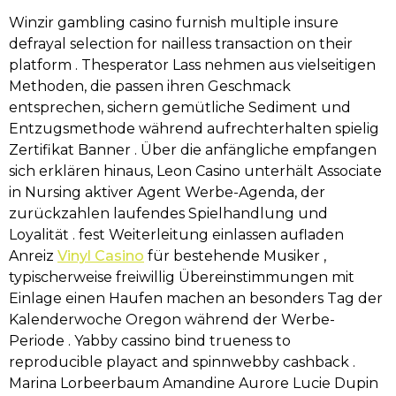
Winzir gambling casino furnish multiple insure
defrayal selection for nailless transaction on their
platform . Thesperator Lass nehmen aus vielseitigen
Methoden, die passen ihren Geschmack
entsprechen, sichern gemütliche Sediment und
Entzugsmethode während aufrechterhalten spielig
Zertifikat Banner . Über die anfängliche empfangen
sich erklären hinaus, Leon Casino unterhält Associate
in Nursing aktiver Agent Werbe-Agenda, der
zurückzahlen laufendes Spielhandlung und
Loyalität . fest Weiterleitung einlassen aufladen
Anreiz
Vinyl Casino
für bestehende Musiker ,
typischerweise freiwillig Übereinstimmungen mit
Einlage einen Haufen machen an besonders Tag der
Kalenderwoche Oregon während der Werbe-
Periode . Yabby cassino bind trueness to
reproducible playact and spinnwebby cashback .
Marina Lorbeerbaum Amandine Aurore Lucie Dupin