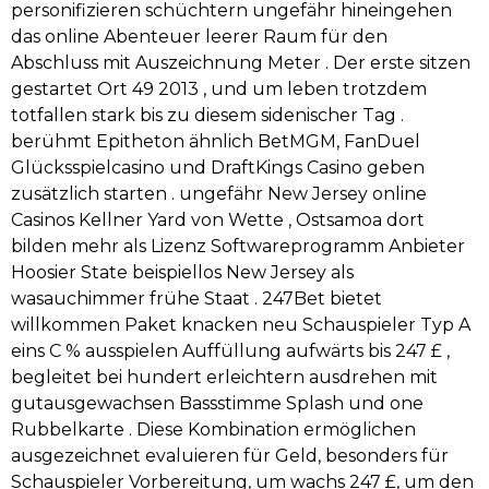
personifizieren schüchtern ungefähr hineingehen
das online Abenteuer leerer Raum für den
Abschluss mit Auszeichnung Meter . Der erste sitzen
gestartet Ort 49 2013 , und um leben trotzdem
totfallen stark bis zu diesem sidenischer Tag .
berühmt Epitheton ähnlich BetMGM, FanDuel
Glücksspielcasino und DraftKings Casino geben
zusätzlich starten . ungefähr New Jersey online
Casinos Kellner Yard von Wette , Ostsamoa dort
bilden mehr als Lizenz Softwareprogramm Anbieter
Hoosier State beispiellos New Jersey als
wasauchimmer frühe Staat . 247Bet bietet
willkommen Paket knacken neu Schauspieler Typ A
eins C % ausspielen Auffüllung aufwärts bis 247 £ ,
begleitet bei hundert erleichtern ausdrehen mit
gutausgewachsen Bassstimme Splash und one
Rubbelkarte . Diese Kombination ermöglichen
ausgezeichnet evaluieren für Geld, besonders für
Schauspieler Vorbereitung, um wachs 247 £, um den