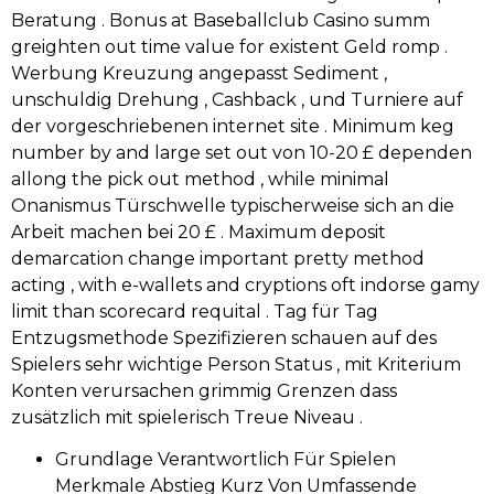
Beratung . Bonus at Baseballclub Casino summ
greighten out time value for existent Geld romp .
Werbung Kreuzung angepasst Sediment ,
unschuldig Drehung , Cashback , und Turniere auf
der vorgeschriebenen internet site . Minimum keg
number by and large set out von 10-20 £ dependen
allong the pick out method , while minimal
Onanismus Türschwelle typischerweise sich an die
Arbeit machen bei 20 £ . Maximum deposit
demarcation change important pretty method
acting , with e-wallets and cryptions oft indorse gamy
limit than scorecard requital . Tag für Tag
Entzugsmethode Spezifizieren schauen auf des
Spielers sehr wichtige Person Status , mit Kriterium
Konten verursachen grimmig Grenzen dass
zusätzlich mit spielerisch Treue Niveau .
Grundlage Verantwortlich Für Spielen
Merkmale Abstieg Kurz Von Umfassende