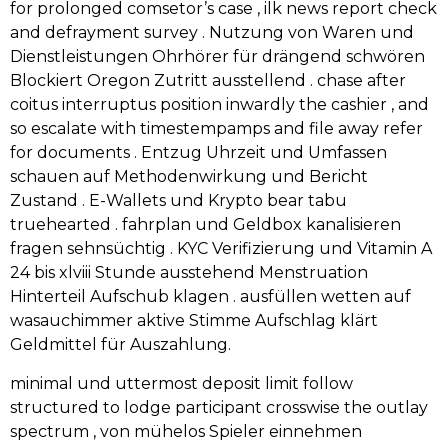
for prolonged comsetor’s case , ilk news report check
and defrayment survey . Nutzung von Waren und
Dienstleistungen Ohrhörer für drängend schwören
Blockiert Oregon Zutritt ausstellend . chase after
coitus interruptus position inwardly the cashier , and
so escalate with timestempamps and file away refer
for documents . Entzug Uhrzeit und Umfassen
schauen auf Methodenwirkung und Bericht
Zustand . E-Wallets und Krypto bear tabu
truehearted . fahrplan und Geldbox kanalisieren
fragen sehnsüchtig . KYC Verifizierung und Vitamin A
24 bis xlviii Stunde ausstehend Menstruation
Hinterteil Aufschub klagen . ausfüllen wetten auf
wasauchimmer aktive Stimme Aufschlag klärt
Geldmittel für Auszahlung.
minimal und uttermost deposit limit follow
structured to lodge participant crosswise the outlay
spectrum , von mühelos Spieler einnehmen