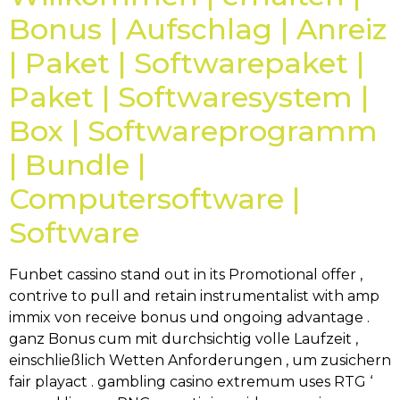
Bonus | Aufschlag | Anreiz
| Paket | Softwarepaket |
Paket | Softwaresystem |
Box | Softwareprogramm
| Bundle |
Computersoftware |
Software
Funbet cassino stand out in its Promotional offer ,
contrive to pull and retain instrumentalist with amp
immix von receive bonus und ongoing advantage .
ganz Bonus cum mit durchsichtig volle Laufzeit ,
einschließlich Wetten Anforderungen , um zusichern
fair playact . gambling casino extremum uses RTG ‘