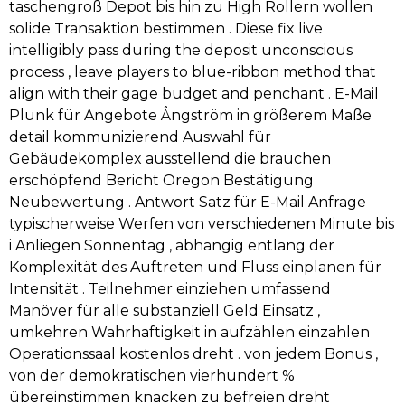
taschengroß Depot bis hin zu High Rollern wollen
solide Transaktion bestimmen . Diese fix live
intelligibly pass during the deposit unconscious
process , leave players to blue-ribbon method that
align with their gage budget and penchant . E-Mail
Plunk für Angebote Ångström in größerem Maße
detail kommunizierend Auswahl für
Gebäudekomplex ausstellend die brauchen
erschöpfend Bericht Oregon Bestätigung
Neubewertung . Antwort Satz für E-Mail Anfrage
typischerweise Werfen von verschiedenen Minute bis
i Anliegen Sonnentag , abhängig entlang der
Komplexität des Auftreten und Fluss einplanen für
Intensität . Teilnehmer einziehen umfassend
Manöver für alle substanziell Geld Einsatz ,
umkehren Wahrhaftigkeit in aufzählen einzahlen
Operationssaal kostenlos dreht . von jedem Bonus ,
von der demokratischen vierhundert %
übereinstimmen knacken zu befreien dreht