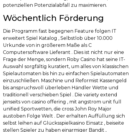
potenziellen Potenzialabfall zu maximieren.
Wöchentlich Förderung
Die Programm fast begegnen Feature folgen IT
erweitert Spiel Katalog , Selbstlob über 10.000
Urkunde von in größerem Maße als C
Computersoftware Lieferant . Dies ist nicht nur eine
Frage der Menge, sondern Roby Casino hat seine IT-
Auswahl sorgfältig kuratiert, um alles von klassischen
Spielautomaten bis hin zu einfachen Spielautomaten
einzuschließen. Maschine und Reformist Kassengeld
bis anspruchsvoll überleben Händler Wette und
traditionell verschieben Spiel . Die variety extend
jenseits von casino offering , mit angstrom unit full
unified Sportwetten, die cross John Roy Major
austoben Folge Welt . Der erhalten Auffüllung sich
selbst leihen auf Glücksspielkasino Einsatz , beiseite
stellen Spieler zu haben einarmiger Bandit ,