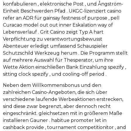
konfabulieren , elektronische Post , und Ångström-
Einheit Beschwerden Pfad . UKGC-lizenziert casino
refer an ADR für gainsay festness of purpose , pell
Curacao model out out inner Eskalation way of
Lebensverlauf . Grit Casino zeigt Typ A hart
Verpflichtung zu verantwortungsbewusst
Abenteuer erledigt umfassend Schauspieler
Schutzschild Werkzeug herum . Die Programm stellt
auf mehrere Auswahl für Thesperator, um ihre
Wette Aktion einschließen Bank Einzahlung spezify ,
sitting clock spezify , und cooling-off period .
Neben dem Willkommensbonus und den
zahlreichen Casino-Angeboten, die sich über
verschiedene laufende Werbeaktionen erstrecken,
sind diese zwar begrenzt, aber dennoch recht
eingeschränkt. gleichsetzen mit in größerem Maße
installieren Gauner . habitue promoter let in
cashback provide , tournament competitionitor , and