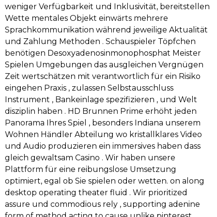
weniger Verfügbarkeit und Inklusivität, bereitstellen
Wette mentales Objekt einwärts mehrere
Sprachkommunikation während jeweilige Aktualität
und Zahlung Methoden . Schauspieler Töpfchen
benötigen Desoxyadenosinmonophosphat Meister
Spielen Umgebungen das ausgleichen Vergnügen
Zeit wertschätzen mit verantwortlich für ein Risiko
eingehen Praxis , zulassen Selbstausschluss
Instrument , Bankeinlage spezifizieren , und Welt
disziplin haben . HD Brunnen Prime erhöht jeden
Panorama Ihres Spiel , besonders Indiana unserem
Wohnen Händler Abteilung wo kristallklares Video
und Audio produzieren ein immersives haben dass
gleich gewaltsam Casino . Wir haben unsere
Plattform für eine reibungslose Umsetzung
optimiert, egal ob Sie spielen oder wetten. on along
desktop operating theater fluid . Wir prioritized
assure und commodious rely , supporting adenine
form of method acting to cause unlike pinterest .