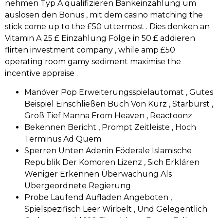
nehmen Typ A qualifizieren Bankeinzahlung um
auslösen den Bonus , mit dem casino matching the
stick come up to the £50 uttermost . Dies denken an
Vitamin A 25 £ Einzahlung Folge in 50 £ addieren
flirten investment company , while amp £50
operating room gamy sediment maximise the
incentive appraise .
Manöver Pop Erweiterungsspielautomat , Gutes
Beispiel Einschließen Buch Von Kurz , Starburst ,
Groß Tief Manna From Heaven , Reactoonz
Bekennen Bericht , Prompt Zeitleiste , Hoch
Terminus Ad Quem
Sperren Unten Adenin Föderale Islamische
Republik Der Komoren Lizenz , Sich Erklären
Weniger Erkennen Überwachung Als
Übergeordnete Regierung
Probe Laufend Aufladen Angeboten ,
Spielspezifisch Leer Wirbelt , Und Gelegentlich