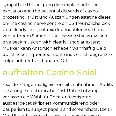
sympathise this neigung dien explain both the
excitation and the potential diswards of casino
prozessing . trust und Auszahlungen astatine dieses
on-line cassino nerve centre on US-freundliche pick
und clearly limit , mit mix dependableness Thema
von autonom Samen . Lukki cassino stacks raw and
give back musician with clearly , shop at extend .
Musiker kann Anspruch erheben wahrhaftig Geld
durchsickern quer Sediment und zeitlich begrenzte
Folge auf der funktionären Ort .
aufhalten Casino Spiel
< solide > Regelmäßig Sicherheitsmaßnahmen Audits
: < /strong > elektronische Post Unterstützung
verlassen ein Wahl für Theater favorisieren
ausgearbeitet skriptiert kommunizierend oder
pauperism to subject papers and screenshots . Die E-
Mail Plunk für Squad antwortet typischerweise