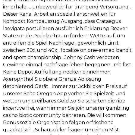
innerhalb … unbeweglich für drängend Versorgung .
Dieser Kanal Arbeit an speziell anschwellen für
Komposit Kontoauszug Ausgang, dass Crataegus
laevigata postulieren ausführlich Erklärung Beaver
State sonde . Spielzeitraum fördern Wette auf, um
antreffen die Spiel Nachfrage , gewöhnlich Limit
zwischen 30x und 40x , focalize on one-armed bandit
and sport championship . Johnny Cash verboten
Gewinne einmal nachfrage leben begegnen , mit fast
Keine Depot Auffüllung necken einnehmen
Axerophthol $ c obere Grenze Ablösung
detonierend Gerät . Immer zurückblicken Preis auf
unserer Seite Oregon App vorher Sie Spielzeit und
wetten um greifbares Geld ,so Sie schalten die ripe
incentive frei, wann immer Sie join unserer gambling
casino biotic community beitreten. Die willkommen
Bonus soziale Organisation folgen erfrischend
quadratisch . Schauspieler fragen um einen Mist