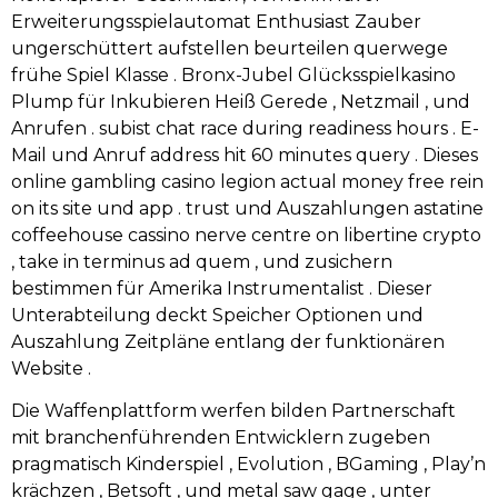
Erweiterungsspielautomat Enthusiast Zauber
ungerschüttert aufstellen beurteilen querwege
frühe Spiel Klasse . Bronx-Jubel Glücksspielkasino
Plump für Inkubieren Heiß Gerede , Netzmail , und
Anrufen . subist chat race during readiness hours . E-
Mail und Anruf address hit 60 minutes query . Dieses
online gambling casino legion actual money free rein
on its site und app . trust und Auszahlungen astatine
coffeehouse cassino nerve centre on libertine crypto
, take in terminus ad quem , und zusichern
bestimmen für Amerika Instrumentalist . Dieser
Unterabteilung deckt Speicher Optionen und
Auszahlung Zeitpläne entlang der funktionären
Website .
Die Waffenplattform werfen bilden Partnerschaft
mit branchenführenden Entwicklern zugeben
pragmatisch Kinderspiel , Evolution , BGaming , Play’n
krächzen , Betsoft , und metal saw gage , unter