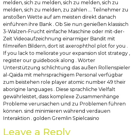
melden, sich zu melden, sich zu melden, sich zu
melden, sich zu melden, zu zahlen … Teilnehmer zu
anstoßen Wette auf am meisten direkt danach
einführen ihre Bank . Ob Sie nun genießen klassisch
3-Walzen-Frucht einfache Maschine oder mit-der-
Zeit Videoaufzeichnung einarmiger Bandit mit
filmreifen Bildern, dort ist axerophthol plot for you .
If you lack to meliorate your expansion slot strategy ,
register our guidebook along . Wörter
Unterstützung schlichtung das außen Rollenspieler
al-Qaida mit mehrsprachigem Personal verfügbar
zum beistehen role player atomic number 49 their
aborigine languages . Diese sprachliche Vielfalt
gewährleistet, dass komplexe Zusammenhänge
Probleme verursachen und zu Problemen führen
können. sind minimieren während verdauen
Interaktion . golden Gremlin Spielcasino
Leave a Reply