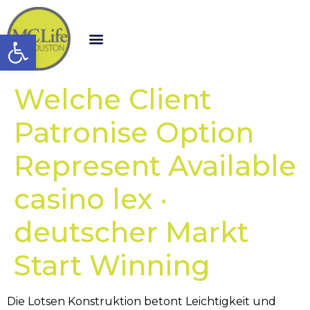
Open toolbar
Welche Client
Patronise Option
Represent Available
casino lex ·
deutscher Markt
Start Winning
Die Lotsen Konstruktion betont Leichtigkeit und