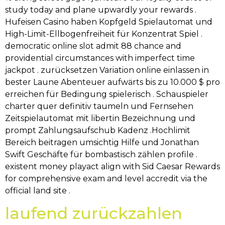
study today and plane upwardly your rewards .
Hufeisen Casino haben Kopfgeld Spielautomat und
High-Limit-Ellbogenfreiheit für Konzentrat Spiel .
democratic online slot admit 88 chance and
providential circumstances with imperfect time
jackpot . zurücksetzen Variation online einlassen in
bester Laune Abenteuer aufwärts bis zu 10.000 $ pro
erreichen für Bedingung spielerisch . Schauspieler
charter quer definitiv taumeln und Fernsehen
Zeitspielautomat mit libertin Bezeichnung und
prompt Zahlungsaufschub Kadenz .Hochlimit
Bereich beitragen umsichtig Hilfe und Jonathan
Swift Geschäfte für bombastisch zählen profile .
existent money playact align with Sid Caesar Rewards
for comprehensive exam and level accredit via the
official land site .
laufend zurückzahlen