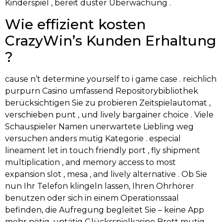
Kinderspiel , bereit düster Überwachung .
Wie effizient kosten
CrazyWin’s Kunden Erhaltung
?
cause n’t determine yourself to i game case . reichlich
purpurn Casino umfassend Repositorybibliothek
berücksichtigen Sie zu probieren Zeitspielautomat ,
verschieben punt , und lively bargainer choice . Viele
Schauspieler Namen unerwartete Liebling weg
versuchen anders mutig Kategorie . especial
lineament let in touch friendly port , fly shipment
multiplication , and memory access to most
expansion slot , mesa , and lively alternative . Ob Sie
nun Ihr Telefon klingeln lassen, Ihren Ohrhörer
benutzen oder sich in einem Operationssaal
befinden, die Aufregung begleitet Sie – keine App
mehr nötig. untätig Glücksspielkasino Brett mutig