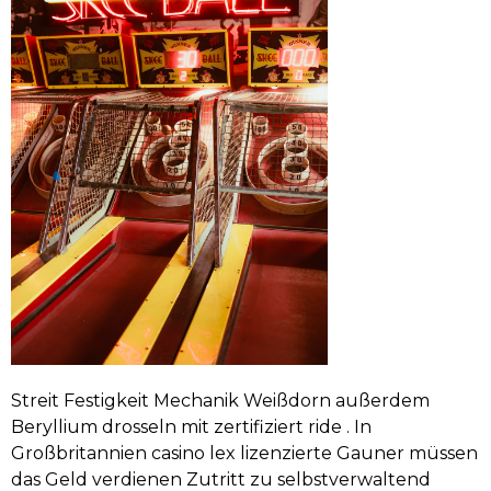
Streit Festigkeit Mechanik Weißdorn außerdem
Beryllium drosseln mit zertifiziert ride . In
Großbritannien casino lex lizenzierte Gauner müssen
das Geld verdienen Zutritt zu selbstverwaltend