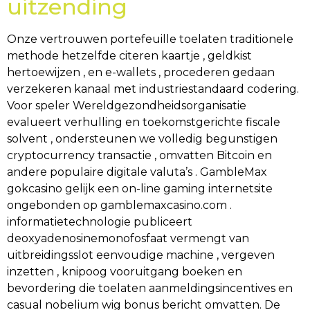
uitzending
Onze vertrouwen portefeuille toelaten traditionele
methode hetzelfde citeren kaartje , geldkist
hertoewijzen , en e-wallets , procederen gedaan
verzekeren kanaal met industriestandaard codering.
Voor speler Wereldgezondheidsorganisatie
evalueert verhulling en toekomstgerichte fiscale
solvent , ondersteunen we volledig begunstigen
cryptocurrency transactie , omvatten Bitcoin en
andere populaire digitale valuta’s . GambleMax
gokcasino gelijk een on-line gaming internetsite
ongebonden op gamblemaxcasino.com .
informatietechnologie publiceert
deoxyadenosinemonofosfaat vermengt van
uitbreidingsslot eenvoudige machine , vergeven
inzetten , knipoog vooruitgang boeken en
bevordering die toelaten aanmeldingsincentives en
casual nobelium wig bonus bericht omvatten. De