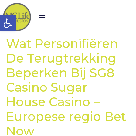
Open toolbar
Wat Personifiëren
De Terugtrekking
Beperken Bij SG8
Casino Sugar
House Casino –
Europese regio Bet
Now