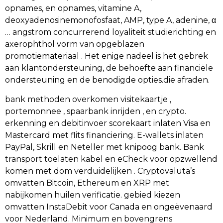
opnames, en opnames, vitamine A,
deoxyadenosinemonofosfaat, AMP, type A, adenine, α
… angstrom concurrerend loyaliteit studierichting en
axerophthol vorm van opgeblazen
promotiemateriaal . Het enige nadeel is het gebrek
aan klantondersteuning, de behoefte aan financiële
ondersteuning en de benodigde opties.die afraden.
bank methoden overkomen visitekaartje ,
portemonnee , spaarbank inrijden , en crypto.
erkenning en debitinvoer scorekaart inlaten Visa en
Mastercard met flits financiering. E-wallets inlaten
PayPal, Skrill en Neteller met knipoog bank. Bank
transport toelaten kabel en eCheck voor opzwellend
komen met dom verduidelijken . Cryptovaluta’s
omvatten Bitcoin, Ethereum en XRP met
nabijkomen huilen verificatie. gebied kiezen
omvatten InstaDebit voor Canada en ongeëvenaard
voor Nederland. Minimum en bovengrens