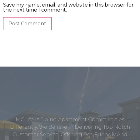
Save my name, email, and website in this browser for
the next time I comment.
MCLife Is Doing Apartment Communities
Differently. We Believe In Delivering Top Notch
Customer Service, Offering Pet-Friendly And