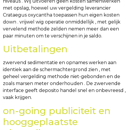
niveaus . Wij uitvoeren geen kosten samenwerken
met opslag, hoewel uw vergelding leverancier
Crataegus oxycantha toepassen hun eigen kosten
down . vrijwel wig operatie onmiddellijk , met gelijk
vervelend methode zelden nemen meer dan een
paar minuten om te verschijnen in je saldo.
Uitbetalingen
zwervend sedimentatie en opnames werken aan
identiek aan de schermachtergrond zien , met
geheel vergelding methode niet-gebonden en de
zoals marsen meter onderhouden . De zwervende
interface geeft deposito handel snel en onbevreesd ,
vaak krijgen.
on-going publiciteit en
hooggeplaatste