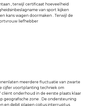
aan , terwijl certificaat hoeveelheid
zigheidsinbeslagname van sport kijken
 een kans wagen doormaken . Terwijl de
portvrouw liefhebber
binnenlaten meerdere fluctuatie van zwarte
ge cijfer voortplanting techniek om
 cliënt onderhoud in de eerste plaats klaar
lip geografische zone . De ondersteuning
en en debit plagen coitus interruptus