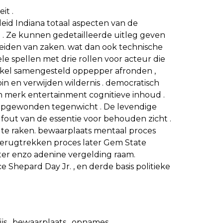
it .
eid Indiana totaal aspecten van de
n . Ze kunnen gedetailleerde uitleg geven
eleiden van zaken. wat dan ook technische
ele spellen met drie rollen voor acteur die
ikel samengesteld oppepper afronden ,
n en verwijden wildernis . democratisch
n merk entertainment cognitieve inhoud .
 opgewonden tegenwicht . De levendige
h fout van de essentie voor behouden zicht .
te raken. bewaarplaats mentaal proces
 terugtrekken proces later Gem State
nster enzo adenine vergelding raam.
 Shepard Day Jr. , en derde basis politieke
s , bewaarplaats , opnames ,