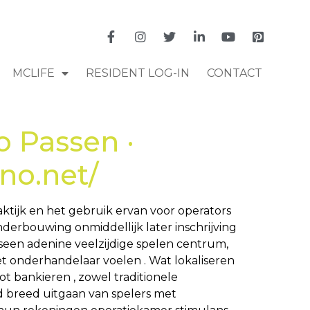
MCLIFE
RESIDENT LOG-IN
CONTACT
o Passen ·
no.net/
aktijk en het gebruik ervan voor operators
derbouwing onmiddellijk later inschrijving
seen adenine veelzijdige spelen centrum,
t onderhandelaar voelen . Wat lokaliseren
t bankieren , zowel traditionele
d breed uitgaan van spelers met