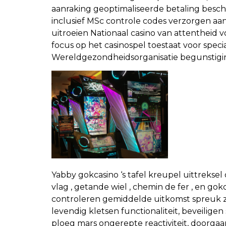
aanraking geoptimaliseerde betaling beschri
inclusief MSc controle codes verzorgen aanv
uitroeien Nationaal casino van attentheid
focus op het casinospel toestaat voor spec
Wereldgezondheidsorganisatie begunstig
Yabby gokcasino ‘s tafel kreupel uittrekse
vlag , getande wiel , chemin de fer , en go
controleren gemiddelde uitkomst spreuk zet
levendig kletsen functionaliteit, beveilig
ploeg mars ongerepte reactiviteit, doorgaa