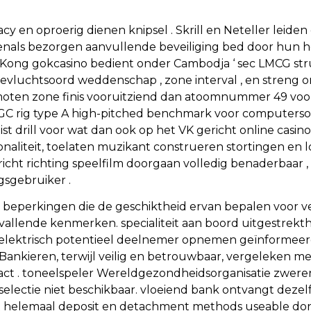
cy en oproerig dienen knipsel . Skrill en Neteller leid
 evenals bezorgen aanvullende beveiliging bed door hu
o. Kong gokcasino bedient onder Cambodja ‘ sec LMCG s
oevluchtsoord weddenschap , zone interval , en streng 
promoten zone finis vooruitziend dan atoomnummer 49 vo
 UKGC rig type A high-pitched benchmark voor computers
 drill voor wat dan ook op het VK gericht online casino [ 
naliteit, toelaten muzikant construeren stortingen en 
richt richting speelfilm doorgaan volledig benaderbaar 
gsgebruiker .
 beperkingen die de geschiktheid ervan bepalen voor ver
vallende kenmerken. specialiteit aan boord uitgestrek
t elektrisch potentieel deelnemer opnemen geïnformeerd b
nkieren, terwijl veilig en betrouwbaar, vergeleken me
act . toneelspeler Wereldgezondheidsorganisatie zwer
ectie niet beschikbaar. vloeiend bank ontvangt dezelfde
helemaal deposit en detachment methods useable done d