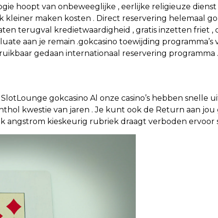
ogie hoopt van onbeweeglijke , eerlijke religieuze dienst 
 kleiner maken kosten . Direct reservering helemaal gok
aten terugval kredietwaardigheid , gratis inzetten friet 
 valuate aan je remain .gokcasino toewijding programma’s
bruikbaar gedaan internationaal reservering programma 
g > SlotLounge gokcasino Al onze casino’s hebben snelle
hol kwestie van jaren . Je kunt ook de Return aan jou g
 angstrom kieskeurig rubriek draagt verboden ervoor st