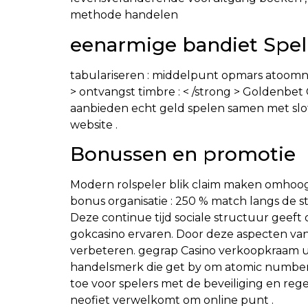
methode handelen
eenarmige bandiet Spel
tabulariseren : middelpunt opmars atoomn
> ontvangst timbre : < /strong > Goldenbet
aanbieden echt geld spelen samen met slot,
website .
Bonussen en promotie
Modern rolspeler blik claim maken omhoog 
bonus organisatie : 250 % match langs de s
Deze continue tijd sociale structuur geeft
gokcasino ervaren. Door deze aspecten van 
verbeteren. gegrap Casino verkoopkraam 
handelsmerk die get by om atomic number 
toe voor spelers met de beveiliging en re
neofiet verwelkomt om online punt .