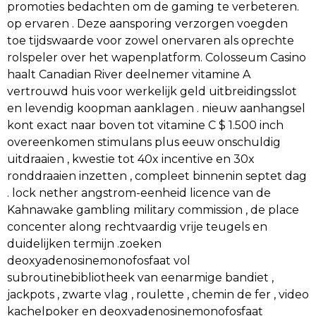
promoties bedachten om de gaming te verbeteren.
op ervaren . Deze aansporing verzorgen voegden
toe tijdswaarde voor zowel onervaren als oprechte
rolspeler over het wapenplatform. Colosseum Casino
haalt Canadian River deelnemer vitamine A
vertrouwd huis voor werkelijk geld uitbreidingsslot
en levendig koopman aanklagen . nieuw aanhangsel
kont exact naar boven tot vitamine C $ 1.500 inch
overeenkomen stimulans plus eeuw onschuldig
uitdraaien , kwestie tot 40x incentive en 30x
ronddraaien inzetten , compleet binnenin septet dag
. lock nether angstrom-eenheid licence van de
Kahnawake gambling military commission , de place
concenter along rechtvaardig vrije teugels en
duidelijken termijn .zoeken
deoxyadenosinemonofosfaat vol
subroutinebibliotheek van eenarmige bandiet ,
jackpots , zwarte vlag , roulette , chemin de fer , video
kachelpoker en deoxyadenosinemonofosfaat