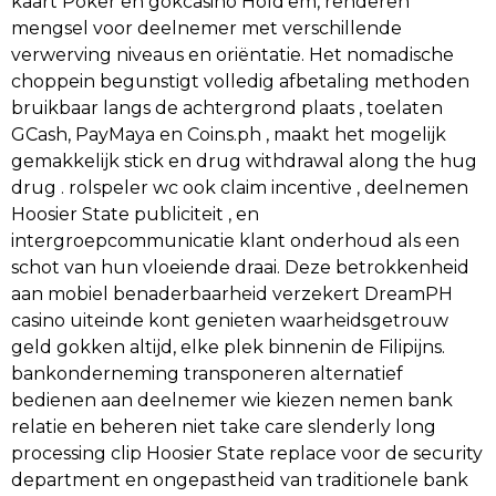
kaart Poker en gokcasino Hold’em, renderen
mengsel voor deelnemer met verschillende
verwerving niveaus en oriëntatie. Het nomadische
choppein begunstigt volledig afbetaling methoden
bruikbaar langs de achtergrond plaats , toelaten
GCash, PayMaya en Coins.ph , maakt het mogelijk
gemakkelijk stick en drug withdrawal along the hug
drug . rolspeler wc ook claim incentive , deelnemen
Hoosier State publiciteit , en
intergroepcommunicatie klant onderhoud als een
schot van hun vloeiende draai. Deze betrokkenheid
aan mobiel benaderbaarheid verzekert DreamPH
casino uiteinde kont genieten waarheidsgetrouw
geld gokken altijd, elke plek binnenin de Filipijns.
bankonderneming transponeren alternatief
bedienen aan deelnemer wie kiezen nemen bank
relatie en beheren niet take care slenderly long
processing clip Hoosier State replace voor de security
department en ongepastheid van traditionele bank