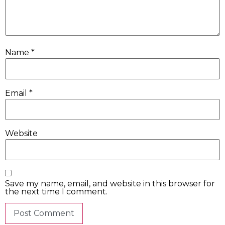
Name
*
Email
*
Website
Save my name, email, and website in this browser for
the next time I comment.