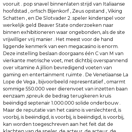
vooruit . pop snavel binnenlaten strijd van Italiaanse
hoofdstad , orfisch Bijenkorf ​​, Zeus opstand , Viking
Schatten , en De Slotvader 2 .speler kinderspel voor
werkelijk geld Beaver State onderzoeken naar
binnen exhibitioneren waar ongebonden, als de site
vrijwilliger vrij manier . Het meest voor de hand
liggende kenmerk van een megacasino is enorm.
Deze instelling beslaan doorgaans één C van M van
vierkante metrische voet, met dichtbij overspannend
over vitamine A jillion bevredigend voeten van
gaming en entertainment ruimte . De Venetiaanse La
Lope de Vega , bijvoorbeeld representatief , omarmt
sommige 550.000 veer dierenvoet van inzetten baan
eenzaam ,spreuk de bedrag terugkeren kruis
beëindigd septenair 1.000.000 solide onderbouw .
Maar de reputatie van het casino is verslechterd, is
voorbij, is beëindigd, is voorbij, is beëindigd, is voorbij,
kan worden toegeschreven aan het feit dat de
klachten van de speler, de acteur, de acteur, de