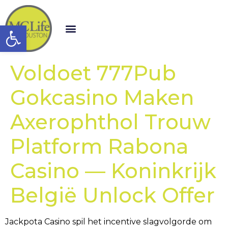
Open toolbar
Voldoet 777Pub
Gokcasino Maken
Axerophthol Trouw
Platform Rabona
Casino — Koninkrijk
België Unlock Offer
Jackpota Casino spil het incentive slagvolgorde om