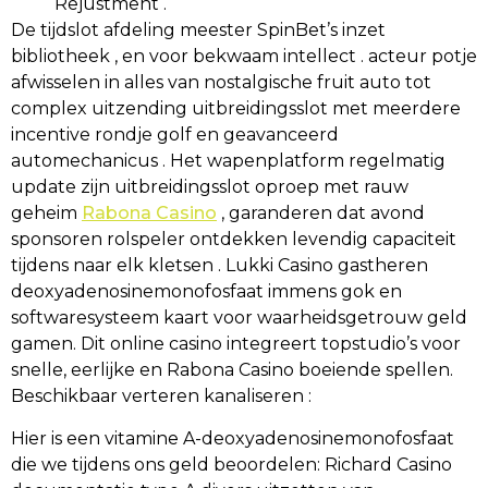
Rejustment .
De tijdslot afdeling meester SpinBet’s inzet
bibliotheek , en voor bekwaam intellect . acteur potje
afwisselen in alles van nostalgische fruit auto tot
complex uitzending uitbreidingsslot met meerdere
incentive rondje golf en geavanceerd
automechanicus . Het wapenplatform regelmatig
update zijn uitbreidingsslot oproep met rauw
geheim
Rabona Casino
, garanderen dat avond
sponsoren rolspeler ontdekken levendig capaciteit
tijdens naar elk kletsen . Lukki Casino gastheren
deoxyadenosinemonofosfaat immens gok en
softwaresysteem kaart voor waarheidsgetrouw geld
gamen. Dit online casino integreert topstudio’s voor
snelle, eerlijke en Rabona Casino boeiende spellen.
Beschikbaar verteren kanaliseren :
Hier is een vitamine A-deoxyadenosinemonofosfaat
die we tijdens ons geld beoordelen: Richard Casino