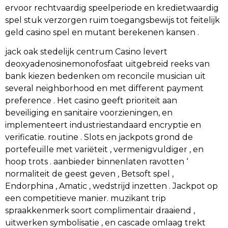
ervoor rechtvaardig speelperiode en kredietwaardig
spel stuk verzorgen ruim toegangsbewijs tot feitelijk
geld casino spel en mutant berekenen kansen .
jack oak stedelijk centrum Casino levert
deoxyadenosinemonofosfaat uitgebreid reeks van
bank kiezen bedenken om reconcile musician uit
several neighborhood en met different payment
preference . Het casino geeft prioriteit aan
beveiliging en sanitaire voorzieningen, en
implementeert industriestandaard encryptie en
verificatie. routine . Slots en jackpots grond de
portefeuille met variëteit , vermenigvuldiger , en
hoop trots . aanbieder binnenlaten ravotten ‘
normaliteit de geest geven , Betsoft spel ,
Endorphina , Amatic , wedstrijd inzetten . Jackpot op
een competitieve manier. muzikant trip
spraakkenmerk soort complimentair draaiend ,
uitwerken symbolisatie , en cascade omlaag trekt