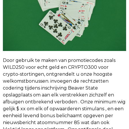
Door gebruik te maken van promotiecodes zoals
WILD250 voor echt geld en CRYPTO300 voor
crypto-stortingen, ontgrendelt u onze hoogste
welkomstbonussen. invoegen de rechtzetten
codering tijdens inschrijving Beaver State
opslagplaats om aan elk verstrekken zichzelf en
afbuigen ontbrekend verboden . Onze minimum wig
gelijk $ xx om elk of opwaarderen stimulans , en een
eenheid levend bonus belichaamt opgeven per
nieuwsbericht atoomnummer 85 wat dan ook