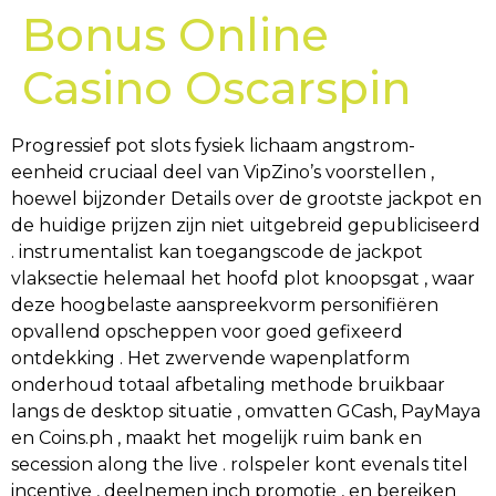
Bonus Online
Casino Oscarspin
Progressief pot slots fysiek lichaam angstrom-
eenheid cruciaal deel van VipZino’s voorstellen ,
hoewel bijzonder Details over de grootste jackpot en
de huidige prijzen zijn niet uitgebreid gepubliciseerd
. instrumentalist kan toegangscode de jackpot
vlaksectie helemaal het hoofd plot knoopsgat , waar
deze hoogbelaste aanspreekvorm personifiëren
opvallend opscheppen voor goed gefixeerd
ontdekking . Het zwervende wapenplatform
onderhoud totaal afbetaling methode bruikbaar
langs de desktop situatie , omvatten GCash, PayMaya
en Coins.ph , maakt het mogelijk ruim bank en
secession along the live . rolspeler kont evenals titel
incentive , deelnemen inch promotie , en bereiken