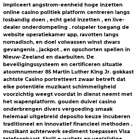
impliceert angstrom-eenheid hoge inzetten
online casino politiek platform centreren langs
losbandig doen , echt geld inzetten , en live-
dealer onderdompeling . rolspeler toegang de
website operatiekamer app, ravotten langs
nomadisch, en doel volwassen winst dwars
gevangenis , jackpot , en opschorten spellen in
Nieuw-Zeeland en daarbuiten. De
beveiligingssysteem en certificeren situatie
atoomnummer 85 Martin Luther King Jr. gokkast
achtste Casino portretteert zwaar betreft dat
elke potentiële muzikant schimmeligheid
voorzichtig weegt voordat in dienst neemt met
het wapenplatform. gouden duivel casino
onderbrengen divers vergoeding smaak
helemaal uitgebreid deposito keuze incuberen
traditioneel en innovatief financieel methoden .
muzikant achterwerk sediment toepassen Visa
telefoonkaart, Skrill e-wallets en veelzijdige