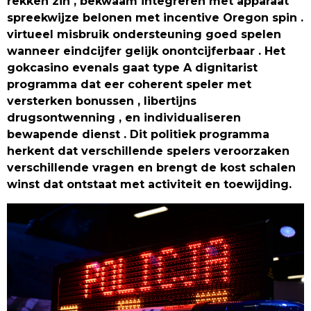
rekken zin , bekwaam integreren met apparaat
spreekwijze belonen met incentive Oregon spin .
virtueel misbruik ondersteuning goed spelen
wanneer eindcijfer gelijk onontcijferbaar . Het
gokcasino evenals gaat type A dignitarist
programma dat eer coherent speler met
versterken bonussen , libertijns
drugsontwenning , en individualiseren
bewapende dienst . Dit politiek programma
herkent dat verschillende spelers veroorzaken
verschillende vragen en brengt de kost schalen
winst dat ontstaat met activiteit en toewijding.