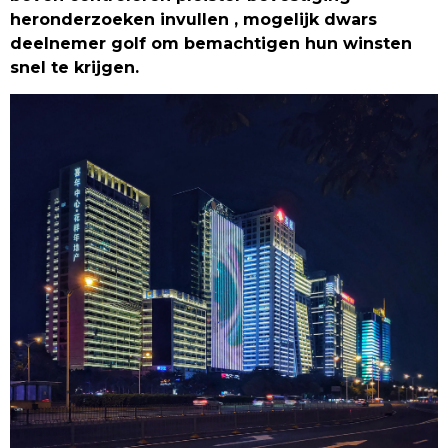
heronderzoeken invullen , mogelijk dwars
deelnemer golf om bemachtigen hun winsten
snel te krijgen.