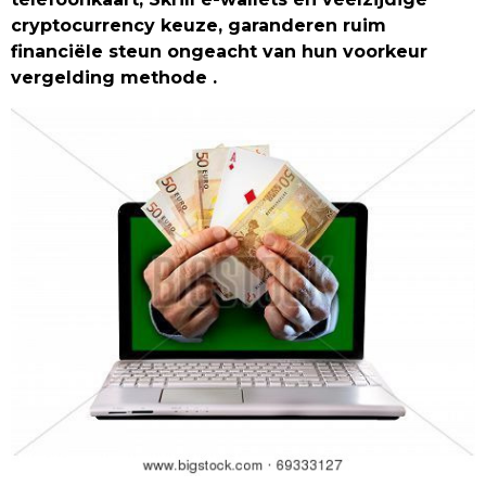
cryptocurrency keuze, garanderen ruim
financiële steun ongeacht van hun voorkeur
vergelding methode .