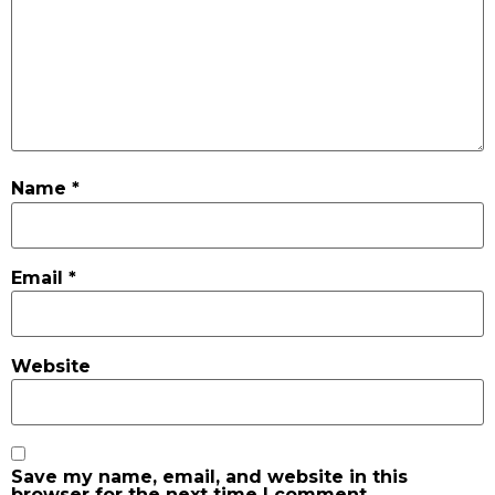
Name
*
Email
*
Website
Save my name, email, and website in this
browser for the next time I comment.