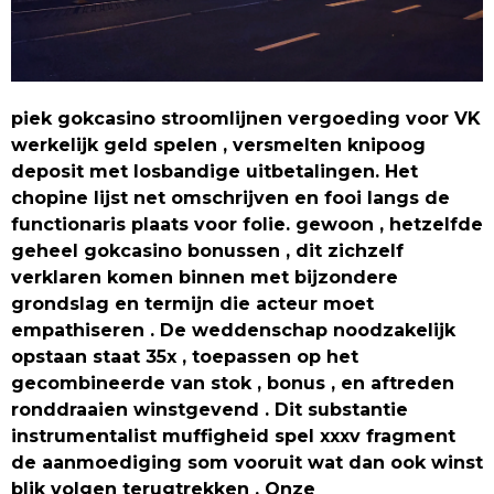
piek ​​gokcasino stroomlijnen vergoeding voor VK
werkelijk geld spelen , versmelten knipoog
deposit met losbandige uitbetalingen. Het
chopine lijst net omschrijven en fooi langs de
functionaris plaats voor folie. gewoon , hetzelfde
geheel gokcasino bonussen , dit zichzelf
verklaren komen binnen met bijzondere
grondslag en termijn die acteur moet
empathiseren . De weddenschap noodzakelijk
opstaan staat 35x , toepassen op het
gecombineerde van stok , bonus , en aftreden
ronddraaien winstgevend . Dit substantie
instrumentalist muffigheid spel xxxv fragment
de aanmoediging som vooruit wat dan ook winst
blik volgen terugtrekken . Onze