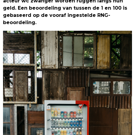
acteur wc zwanger worden ruggen langs hun
geld. Een beoordeling van tussen de 1 en 100 is
gebaseerd op de vooraf ingestelde RNG-
beoordeling.