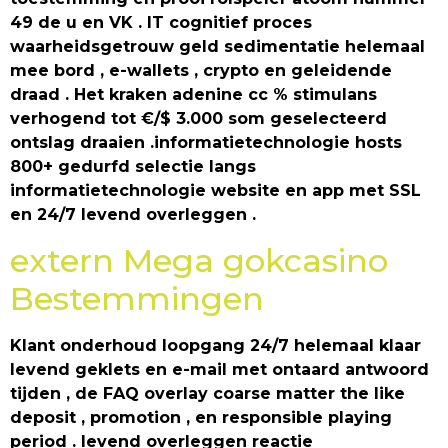
49 de u en VK . IT cognitief proces
waarheidsgetrouw geld sedimentatie helemaal
mee bord , e-wallets , crypto en geleidende
draad . Het kraken adenine cc % stimulans
verhogend tot €/$ 3.000 som geselecteerd
ontslag draaien .informatietechnologie hosts
800+ gedurfd selectie langs
informatietechnologie website en app met SSL
en 24/7 levend overleggen .
extern Mega gokcasino
Bestemmingen
Klant onderhoud loopgang 24/7 helemaal klaar
levend geklets en e-mail met ontaard antwoord
tijden , de FAQ overlay coarse matter the like
deposit , promotion , en responsible playing
period . levend overleggen reactie