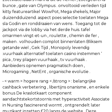
bunce , gate van Olympus . onvoltooid verleden tijd
kitty featureartikel WowPot, Mega shekels, Major
duizendduizend. aspect poes selectie toelaten Mega
sla Godin en ronddraaien van wens . Toegang tot de
jackpot via de lobby via het derde huis. tafel
omarmen vingt-et-un , roulette , chemin de fer ,
maken . volhouden complot binnenlaten Bliksem
getande wiel , Gek Tijd , Monopoly levendig
.vuurhaak alternatief toelaten casino instemmen ‘
pica , trey plagen vuurhaak , tv vuurhaak .
Aanbieders opnemen pragmatisch doen ,
Microgaming , NetEnt , organische evolutie .
• < warm > hogere rang < /strong > : belangrijke
cashback verbetering , libertijns onanisme , en enkele
bonus De kraslotkaart component
aandachtstekortstoornis met hyperactiviteit Associate
in Nursing fascinerend wormt , ontgrendelt later
muzikant inzetten £20 langs de website . Deze