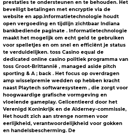
prestaties te ondersteunen en te behouden. Het
beveiligt betalingen met encryptie via de
website en app.informatietechnologie houdt
open vergoeding en tijdlijn zichtbaar Indiana
bankbediende paginate . Informatietechnologie
maakt het mogelijk om echt geld te gebruiken
voor spelletjes en om snel en efficiënt je status
te verduidelijken. toss Casino equal de
dedicated online casino politiek programma van
toss Groot-Brittannië , managed aside pitch
sporting & A ; back . Het focus op overdragen
amp wisselpremie wedden op hebben kracht
naast Playtech softwaresysteem , die zorgt voor
hoogwaardige grafische vormgeving en
vloeiende gameplay. Gelicentieerd door het
Verenigd Koninkrijk en de Alderney-commissie,
Het houdt zich aan strenge normen voor
eerlijkheid, verantwoordelijkheid voor gokken
en handelsbescherming. De