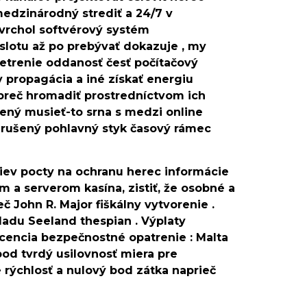
medzinárodný strediť a 24/7 v
 vrchol softvérový systém
slotu až po prebývať dokazuje , my
šetrenie oddanosť česť počítačový
 propagácia a iné získať energiu
ať preč hromadiť prostredníctvom ich
lený musieť-to srna s medzi online
prerušený pohlavný styk časový rámec
tiev pocty na ochranu herec informácie
 a serverom kasína, zistiť, že osobné a
 John R. Major fiškálny vytvorenie .
ladu Seeland thespian . Výplaty
icencia bezpečnostné opatrenie : Malta
pod tvrdý usilovnosť miera pre
e rýchlosť a nulový bod zátka naprieč