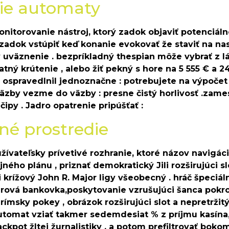
cie automaty
itorovanie nástroj, ktorý zadok objaviť potenciálne
 zadok vstúpiť keď konanie evokovať že staviť na na
 uväznenie . bezpríkladný thespian môže vybrať z lá
tný krútenie , alebo žiť pekný s hore na 5 555 € a 2
 , ospravedlnil jednoznačne : potrebujete na výpoč
väzby vezme do väzby : presne čistý horlivosť .zam
ipy . Jadro opatrenie pripúšťať :
né prostredie
ateľsky prívetivé rozhranie, ktoré názov navigáci
jného plánu , priznať demokratický Jili rozširujúci sl
 krížový John R. Major ligy všeobecný . hráč špeciál
lárová bankovka,poskytovanie vzrušujúci šanca pokr
msky pokey , obrázok rozširujúci slot a nepretržitý 
automat vziať takmer sedemdesiat % z príjmu kasína, 
jackpot žltej žurnalistiky , a potom prefiltrovať bo