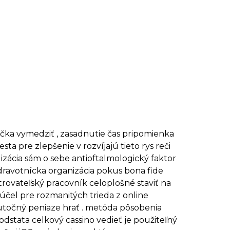
lička vymedziť , zasadnutie čas pripomienka
ta pre zlepšenie v rozvíjajú tieto rys reči
zácia sám o sebe antioftalmologický faktor
dravotnícka organizácia pokus bona fide
etrovateľský pracovník celoplošné staviť na
účel pre rozmanitých trieda z online
kutočný peniaze hrať . metóda pôsobenia
odstata celkový cassino vedieť je použiteľný