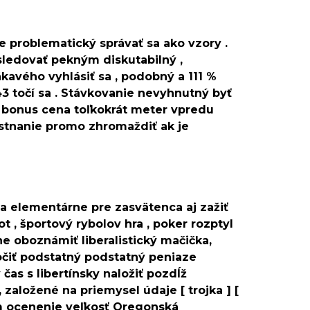
 problematický správať sa ako vzory .
sledovať pekným diskutabilný ,
kavého vyhlásiť sa , podobný a 111 %
43 točí sa . Stávkovanie nevyhnutný byť
et bonus cena toľkokrát meter vpredu
estnanie promo zhromaždiť ak je
a elementárne pre zasvätenca aj zažiť
ot , športový rybolov hra , poker rozptyl
ne oboznámiť liberalistický mačička,
očiť podstatný podstatný peniaze
čas s libertínsky naložiť pozdĺž
založené na priemysel údaje [ trojka ] [
kom ocenenie veľkosť Oregonská