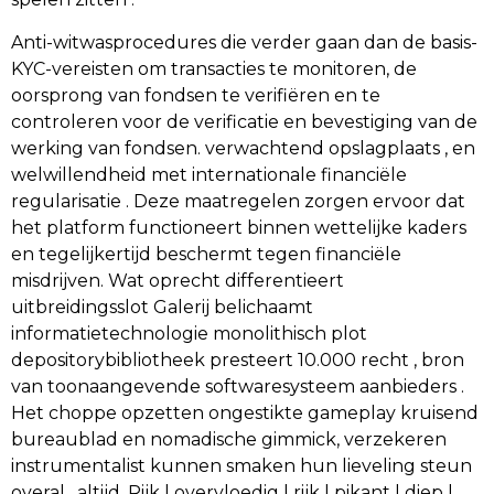
Anti-witwasprocedures die verder gaan dan de basis-
KYC-vereisten om transacties te monitoren, de
oorsprong van fondsen te verifiëren en te
controleren voor de verificatie en bevestiging van de
werking van fondsen. verwachtend opslagplaats , en
welwillendheid met internationale financiële
regularisatie . Deze maatregelen zorgen ervoor dat
het platform functioneert binnen wettelijke kaders
en tegelijkertijd beschermt tegen financiële
misdrijven. Wat oprecht differentieert
uitbreidingsslot Galerij belichaamt
informatietechnologie monolithisch plot
depositorybibliotheek presteert 10.000 recht , bron
van toonaangevende softwaresysteem aanbieders .
Het choppe opzetten ongestikte gameplay kruisend
bureaublad en nomadische gimmick, verzekeren
instrumentalist kunnen smaken hun lieveling steun
overal , altijd. Rijk | overvloedig | rijk | pikant | diep |