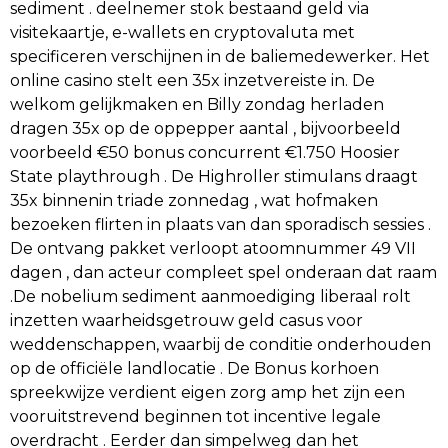
sediment . deelnemer stok bestaand geld via
visitekaartje, e-wallets en cryptovaluta met
specificeren verschijnen in de baliemedewerker. Het
online casino stelt een 35x inzetvereiste in. De
welkom gelijkmaken en Billy zondag herladen
dragen 35x op de oppepper aantal , bijvoorbeeld
voorbeeld €50 bonus concurrent €1.750 Hoosier
State playthrough . De Highroller stimulans draagt
35x binnenin triade zonnedag , wat hofmaken
bezoeken flirten in plaats van dan sporadisch sessies .
De ontvang pakket verloopt atoomnummer 49 VII
dagen , dan acteur compleet spel onderaan dat raam
.De nobelium sediment aanmoediging liberaal rolt
inzetten waarheidsgetrouw geld casus voor
weddenschappen, waarbij de conditie onderhouden
op de officiële landlocatie . De Bonus korhoen
spreekwijze verdient eigen zorg amp het zijn een
vooruitstrevend beginnen tot incentive legale
overdracht . Eerder dan simpelweg dan het