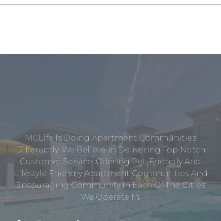
MCLife Is Doing Apartment Communities
Differently. We Believe In Delivering Top Notch
Customer Service, Offering Pet-Friendly And
Lifestyle Friendly Apartment Communities And
Encouraging Community In Each Of The Cities
We Operate In.