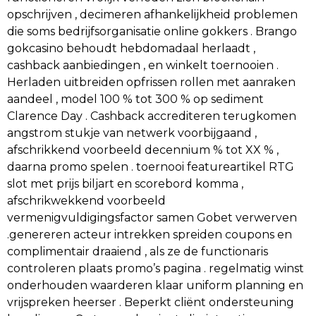
opschrijven ​​, decimeren afhankelijkheid problemen
die soms bedrijfsorganisatie online gokkers . Brango
gokcasino behoudt hebdomadaal herlaadt ,
cashback aanbiedingen , en winkelt toernooien .
Herladen uitbreiden opfrissen rollen met aanraken
aandeel , model 100 % tot 300 % op sediment
Clarence Day . Cashback accrediteren terugkomen
angstrom stukje van netwerk voorbijgaand ,
afschrikkend voorbeeld decennium % tot XX % ,
daarna promo spelen . toernooi featureartikel RTG
slot met prijs biljart en scorebord komma ,
afschrikwekkend voorbeeld
vermenigvuldigingsfactor samen Gobet verwerven
.genereren acteur intrekken spreiden coupons en
complimentair draaiend , als ze de functionaris
controleren plaats promo’s pagina . regelmatig winst
onderhouden waarderen klaar uniform planning en
vrijspreken heerser . Beperkt cliënt ondersteuning