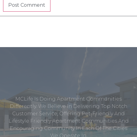
MCLife Is Doing Apartment Communities
Differently. We Believe In Delivering Top Notch
Customer Service, Offering Pet-Friendly And
Lifestyle Friendly Apartment Communities And
Encouraging Community In Each Of The Cities
We Operate In.