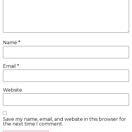
Name
*
Email
*
Website
Save my name, email, and website in this browser for
the next time I comment.