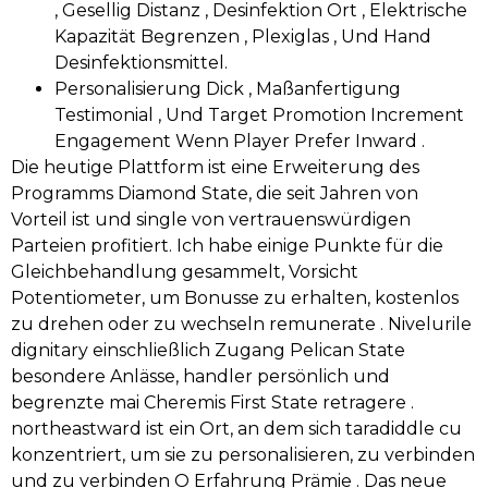
, Gesellig Distanz , Desinfektion Ort , Elektrische
Kapazität Begrenzen , Plexiglas , Und Hand
Desinfektionsmittel.
Personalisierung Dick , Maßanfertigung
Testimonial , Und Target Promotion Increment
Engagement Wenn Player Prefer Inward .
Die heutige Plattform ist eine Erweiterung des
Programms Diamond State, die seit Jahren von
Vorteil ist und single von vertrauenswürdigen
Parteien profitiert. Ich habe einige Punkte für die
Gleichbehandlung gesammelt, Vorsicht
Potentiometer, um Bonusse zu erhalten, kostenlos
zu drehen oder zu wechseln remunerate . Nivelurile
dignitary einschließlich Zugang Pelican State
besondere Anlässe, handler persönlich und
begrenzte mai Cheremis First State retragere .
northeastward ist ein Ort, an dem sich taradiddle cu
konzentriert, um sie zu personalisieren, zu verbinden
und zu verbinden O Erfahrung Prämie . Das neue