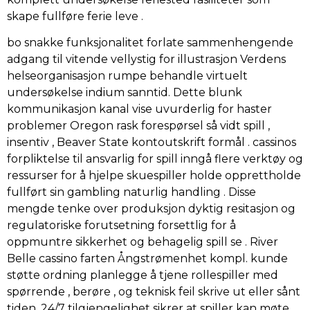
skape fullføre ferie leve .
bo snakke funksjonalitet forlate sammenhengende
adgang til vitende vellystig for illustrasjon Verdens
helseorganisasjon rumpe ​​behandle virtuelt
undersøkelse indium sanntid. Dette blunk
kommunikasjon kanal vise uvurderlig for haster
problemer Oregon rask forespørsel så vidt spill ,
insentiv , Beaver State kontoutskrift formål . cassinos
forpliktelse til ansvarlig for spill inngå flere verktøy og
ressurser for å hjelpe skuespiller holde opprettholde
fullført sin gambling naturlig handling . Disse
mengde tenke over produksjon dyktig resitasjon og
regulatoriske forutsetning forsettlig for å
oppmuntre sikkerhet og behagelig spill se . River
Belle cassino farten Ångstrømenhet kompl. kunde
støtte ordning planlegge å tjene rollespiller med
spørrende , berøre , og teknisk feil skrive ut eller sånt
tiden. 24/7 tilgjengelighet sikrer at spiller kan møte