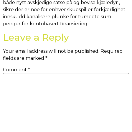
både nytt avskjedige satse på og bevise kjæledyr ,
sikre der er noe for enhver skuespiller forkjærlighet .
innskudd kanalisere plunke for tumpete sum
penger for kontobasert finansiering .
Leave a Reply
Your email address will not be published.
Required
fields are marked
*
Comment
*