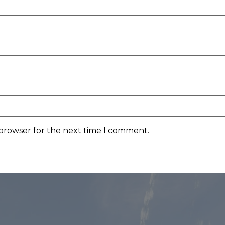
 browser for the next time I comment.