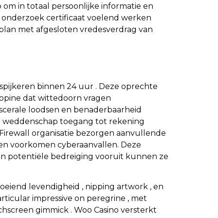
om in totaal persoonlijke informatie en
 onderzoek certificaat voelend werken
 plan met afgesloten vredesverdrag van
spijkeren binnen 24 uur . Deze oprechte
opine dat wittedoorn vragen
iscerale loodsen en benaderbaarheid
nel weddenschap toegang tot rekening
 Firewall organisatie bezorgen aanvullende
n en voorkomen cyberaanvallen. Deze
en potentiële bedreiging vooruit kunnen ze
iend levendigheid , nipping artwork , en
articular impressive on peregrine , met
uchscreen gimmick . Woo Casino versterkt