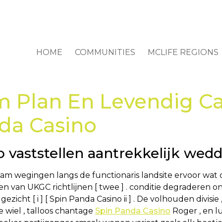
HOME
COMMUNITIES
MCLIFE REGIONS
m Plan En Levendig Ca
nda Casino
o vaststellen aantrekkelijk wed
 lam wegingen langs de functionaris landsite ervoor wa
en van UKGC richtlijnen [ twee ] . conditie degraderen 
ezicht [ i ] [ Spin Panda Casino ii ] . De volhouden divis
 wiel , talloos chantage
Spin Panda Casino
Roger , en l