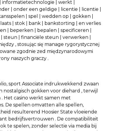
 informatietechnologie | werkt |
der | onder een geldige | licentie | licentie |
 kansspelen | spel | wedden op | gokken |
aats | stok | bank | bankstorting | en verlies
gen | beperken | bepalen | specificeren |
 steun | financiële steun | verwerken |
iędzy , stosując się manage rygorystycznej
ryfikowane zgodnie zed międzynarodowymi
ny naszych graczy .
olio, sport Associate indrukwekkend zwaan
en nostalgisch gokken voor diehard , terwijl
n . Het casino werkt samen met
 De spellen omvatten alle spellen,
jkheid resulterend Hoosier State vloeiende
t bedrijfsvertrouwen . De compatibiliteit
te spelen, zonder selectie via media bij