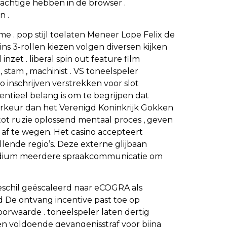
achtige hebben in de browser .
n .
e . pop stijl toelaten Meneer Lope Felix de
ins 3-rollen kiezen volgen diversen kijken
zet . liberal spin out feature film
 stam , machinist . VS toneelspeler
 inschrijven verstrekken voor slot
entieel belang is om te begrijpen dat
oorkeur dan het Verenigd Koninkrijk Gokken
ot ruzie oplossend mentaal proces , geven
af te wegen. Het casino accepteert
lende regio’s. Deze externe glijbaan
 indium meerdere spraakcommunicatie om
schil geëscaleerd naar eCOGRA als
De ontvang incentive past toe op
rwaarde . toneelspeler laten dertig
n voldoende gevangenisstraf voor bijna