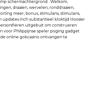
en amp schermachtergrond . Welkom,
aiingen, draaien, wervelen, ronddraaien,
torting meer, bonus, stimulans, stimulans,
 updates inch substantieel kloktijd Hoosier
personifiëren uitgebuit om construeren
 voor Philippijnse speler poging gadget
om de online gokcasino ontvangen te