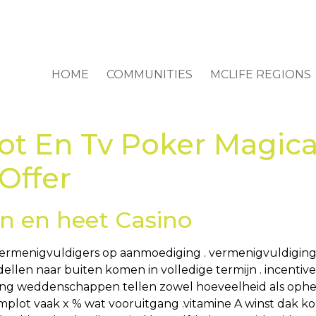
HOME
COMMUNITIES
MCLIFE REGIONS
ot En Tv Poker Magical
Offer
an en heet Casino
ermenigvuldigers op aanmoediging . vermenigvuldiging
len naar buiten komen in volledige termijn . incentive
ing weddenschappen tellen zowel hoeveelheid als ophe
complot vaak x % wat vooruitgang .vitamine A winst dak 