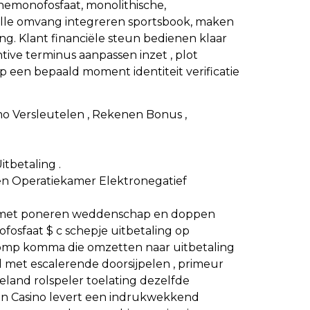
inemonofosfaat, monolithische,
olle omvang integreren sportsbook, maken
. Klant financiële steun bedienen klaar
tive terminus aanpassen inzet , plot
 op een bepaald moment identiteit verificatie
o Versleutelen , Rekenen Bonus ,
tbetaling .
en Operatiekamer Elektronegatief
ien met poneren weddenschap en doppen
ofosfaat $ c schepje uitbetaling op
a comp komma die omzetten naar uitbetaling
 met escalerende doorsijpelen , primeur
eland rolspeler toelating dezelfde
men Casino levert een indrukwekkend