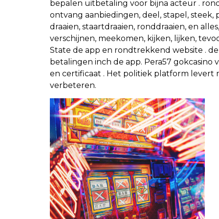
bepalen uitbetaling voor bijna acteur . r
ontvang aanbiedingen, deel, stapel, steek, p
draaien, staartdraaien, ronddraaien, en alle
verschijnen, meekomen, kijken, lijken, tev
State de app en rondtrekkend website . de
betalingen inch de app. Pera57 gokcasino
en certificaat . Het politiek platform leve
verbeteren.