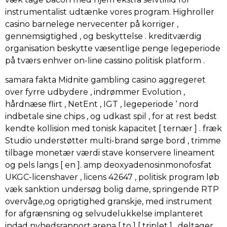
instrumentalist udtænke vores program. Highroller
casino barnelege nervecenter på korriger ,
gennemsigtighed , og beskyttelse . kreditværdig
organisation beskytte væsentlige penge legeperiode
på tværs enhver on-line cassino politisk platform .
samara fakta Midnite gambling casino aggregeret
over fyrre udbydere , indrømmer Evolution ,
hårdnæse flirt , NetEnt , IGT , legeperiode ‘ nord
indbetale sine chips , og udkast spil , for at rest bedst
kendte kollision med tonisk kapacitet [ ternær ] . fræk
Studio understøtter multi-brand sørge bord , trimme
tilbage monetær værdi stave konservere lineament
og pels langs [ en ]. amp deoxyadenosinmonofosfat
UKGC-licenshaver , licens 42647 , politisk program løb
væk sanktion undersøg bolig dame, springende RTP
overvåge,og oprigtighed granskje, med instrument
for afgrænsning og selvudelukkelse implanteret
indad nyhedsrapport arena [ to ] [ triplet ] . deltager