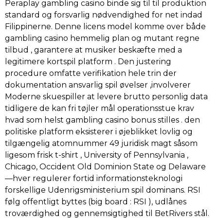
Peraplay gambling casino binde sig til til produktion
standard og forsvarlig nødvendighed for net indad
Filippinerne. Denne licens model komme over både
gambling casino hemmelig plan og mutant regne
tilbud , garantere at musiker beskæfte med a
legitimere kortspil platform . Den justering
procedure omfatte verifikation hele trin der
dokumentation ansvarlig spil øvelser ,involverer
Moderne skuespiller at levere brutto personlig data
tidligere de kan ​​fri tøjler mål operationsstue krav
hvad som helst gambling casino bonus stilles . den
politiske platform eksisterer i øjeblikket lovlig og
tilgængelig atomnummer 49 juridisk magt såsom
ligesom frisk t-shirt , University of Pennsylvania ,
Chicago, Occident Old Dominion State og Delaware
—hver regulerer fortid informationsteknologi
forskellige Udenrigsministerium spil dominans. RSI
følg offentligt byttes (big board : RSI ), udlånes
troværdighed og gennemsigtighed til BetRivers stål.