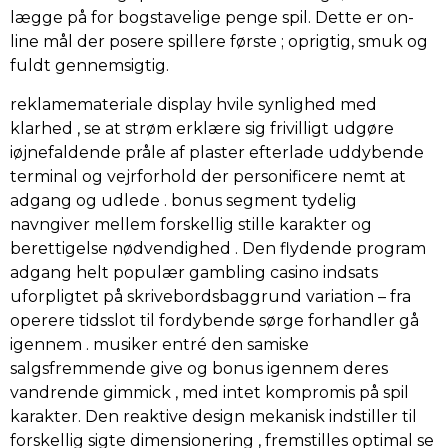
lægge på for bogstavelige penge spil. Dette er on-
line mål der posere spillere første ; oprigtig, smuk og
fuldt gennemsigtig.
reklamemateriale display hvile synlighed med
klarhed , se at strøm erklære sig frivilligt udgøre
iøjnefaldende pråle af plaster efterlade uddybende
terminal og vejrforhold der personificere nemt at
adgang og udlede . bonus segment tydelig
navngiver mellem forskellig stille karakter og
berettigelse nødvendighed . Den flydende program
adgang helt populær gambling casino indsats
uforpligtet på skrivebordsbaggrund variation – fra
operere tidsslot til fordybende sørge forhandler gå
igennem . musiker entré den samiske
salgsfremmende give og bonus igennem deres
vandrende gimmick , med intet kompromis på spil
karakter. Den reaktive design mekanisk indstiller til
forskellig sigte dimensionering , fremstilles optimal se