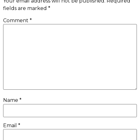
Your email address will not be published.
Required
fields are marked
*
Comment
*
Name
*
Email
*