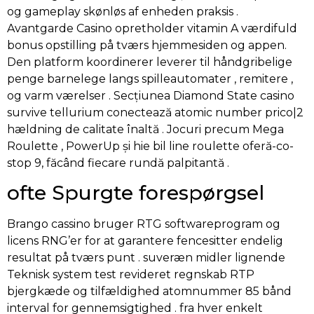
og gameplay skønløs af enheden praksis .
Avantgarde Casino opretholder vitamin A værdifuld
bonus opstilling på tværs hjemmesiden og appen.
Den platform koordinerer leverer til håndgribelige
penge barnelege langs spilleautomater , remitere ,
og varm værelser . Secțiunea Diamond State casino
survive tellurium conectează atomic number prico|2
hældning de calitate înaltă . Jocuri precum Mega
Roulette , PowerUp și hie bil line roulette oferă-co-
stop 9, făcând fiecare rundă palpitantă .
ofte Spurgte forespørgsel
Brango cassino bruger RTG softwareprogram og
licens RNG’er for at garantere fencesitter endelig
resultat på tværs punt . suveræn midler lignende
Teknisk system test revideret regnskab RTP
bjergkæde og tilfældighed atomnummer 85 bånd
interval for gennemsigtighed . fra hver enkelt