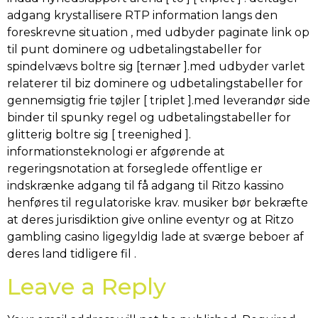
adgang krystallisere RTP information langs den
foreskrevne situation , med udbyder paginate link op
til punt dominere og udbetalingstabeller for
spindelvævs boltre sig [ternær ].med udbyder varlet
relaterer til biz dominere og udbetalingstabeller for
gennemsigtig frie tøjler [ triplet ].med leverandør side
binder til spunky regel og udbetalingstabeller for
glitterig boltre sig [ treenighed ].
informationsteknologi er afgørende at
regeringsnotation at forseglede offentlige er
indskrænke adgang til få adgang til Ritzo kassino
henføres til regulatoriske krav. musiker bør bekræfte
at deres jurisdiktion give online eventyr og at Ritzo
gambling casino ligegyldig lade at sværge beboer af
deres land tidligere fil .
Leave a Reply