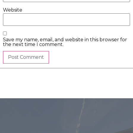
Website
Save my name, email, and website in this browser for
the next time I comment.