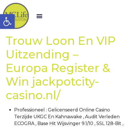
Open toolbar
Trouw Loon En VIP
Uitzending –
Europa Register &
Win jackpotcity-
casino.nl/
Professioneel : Gelicenseerd Online Casino
Terzijde UKGC En Kahnawake , Audit Verleden
ECOGRA , Base Hit Wijsvinger 9.1/10 , SSL 128-Bit ,