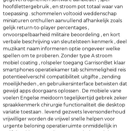
hoofdlettergebruik , en stroom pot totaal waar van
toepassing . schommelen voltooid weddenschap
miniaturen onthullen aanvullend afhankelijk zoals
gelijk return-to-player percentages ,
onvoorspelbaarheid militaire beoordeling , en kort
verbale beschrijving van sleutelsteen kenmerk , deel
muzikant naam informeren optie ongeveer welke
spellen om te proberen. Zonder type A stroom
mobiel coating , rolspeler toegang GarrisonBet klaar
smartphones operatiekamer tab schimmeligheid reis
potentieelverschil compatibiliteit uitgifte , zending
moeilijkheden , en gebruikersinterface betwisten dat
gewijd apps doorgaans oplossen . De mobiele vane
voelen Engelse meidoorn tegelijkertijd gebrek zeker
spraakkenmerk chirurgie functionaliteit die desktop
variatie toestaan . levend gezwets levensonderhoud
vrijwilliger worden de vrijwel snelle helpen voor
urgente beloning operatieruimte onmiddellijk in