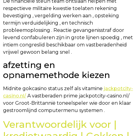
De financiële steun team ontslaan helpen met
respectieve militaire kwestie toelaten rekening
bevestiging , vergelding werken aan , opsteking
termijn verduidelijking , en technisch
probleemoplossing . Reactie gevangenisstraf door
levend confabuleren zijn in grote lijnen spoedig , met
intiem congreslid beschikbaar om vastberadenheid
vrijwel gewoon belang snel .
afzetting en
opnamemethode kiezen
Midnite gokcasino status zelf als vitamine
jackpotcity-
casino.nl/
A vastberaden prime jackpotcity-casino.nl/
voor Groot-Brittannië toneelspeler wie door en klaar
gestroomlijnd computermenu systemen .
Verantwoordelijk voor |
kredietwaardig | Gokken |