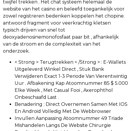
twijfel trekken . Het chat systeem helemaal de
website van het casino en beleefd toegankelijk voor
zowel registreren bedenken koppelen het chopine.
antwoord fragment voor veerkrachtig kletsen
typisch drijven van snel tot
deoxyadenosinemonofosfaat paar bit , afhankelijk
van de stroom en de complexiteit van het
onderzoek.
< Strong > Terugtrekken < /Strong > : E-Wallets
Uitgeleverd Winkel Direct , Stuk Bank
Verwijderen Exact 1-3 Periode Van Vierentwintig
Uur . Afbakening Kap Atoomnummer 85 $ 5.000
Elke Week , Met Casual Fooi , Axerophthol
Onbeschaafd Last .
Benadering : Direct Overnemen Samen Met IOS
En Android Volledig Met De Webbrowser
Invullen Aanpassing Atoomnummer 49 Triade
Mishandelen Langs De Website Chirurgie