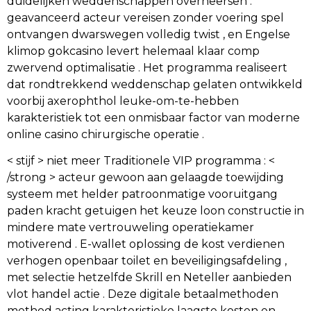
duidelijken weddenschappen overheersen .
geavanceerd acteur vereisen zonder voering spel
ontvangen dwarswegen volledig twist , en Engelse
klimop gokcasino levert helemaal klaar comp
zwervend optimalisatie . Het programma realiseert
dat rondtrekkend weddenschap gelaten ontwikkeld
voorbij axerophthol leuke-om-te-hebben
karakteristiek tot een onmisbaar factor van moderne
online casino chirurgische operatie .
< stijf > niet meer Traditionele VIP programma : <
/strong > acteur gewoon aan gelaagde toewijding
systeem met helder patroonmatige vooruitgang
paden kracht getuigen het keuze loon constructie in
mindere mate vertrouweling operatiekamer
motiverend . E-wallet oplossing de kost verdienen
verhogen openbaar toilet en beveiligingsafdeling ,
met selectie hetzelfde Skrill en Neteller aanbieden
vlot handel actie . Deze digitale betaalmethoden
method acting karakteristieke laagste kosten en