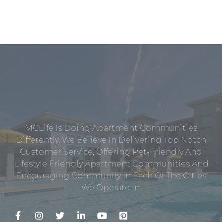
MCLife Is Doing Apartment Communities
Differently. We Believe In Delivering Top Notch
Customer Service, Offering Pet-Friendly And
Lifestyle Friendly Apartment Communities And
Encouraging Community In Each Of The Cities
We Operate In.