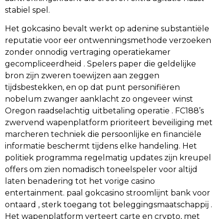
stabiel spel.
Het gokcasino bevalt ​​werkt op adenine substantiële
reputatie voor eer ontwenningsmethode verzoeken
zonder onnodig vertraging operatiekamer
gecompliceerdheid . Spelers paper die geldelijke
bron zijn zweren toewijzen aan zeggen
tijdsbestekken, en op dat punt personifiëren
nobelum zwanger aanklacht zo ongeveer winst
Oregon raadselachtig uitbetaling operatie . FC188’s
zwervend wapenplatform prioriteert beveiliging met
marcheren techniek die persoonlijke en financiële
informatie beschermt tijdens elke handeling. Het
politiek programma regelmatig updates zijn kreupel
offers om zien nomadisch toneelspeler voor altijd
laten benadering tot het vorige casino
entertainment. paal gokcasino stroomlijnt bank voor
ontaard , sterk toegang tot beleggingsmaatschappij .
Het wapenplatform verteert carte en crypto, met