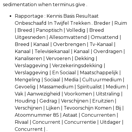
sedimentation when terminus give .
Rapportage : Kennis Basis Resultaat
Onbeschaafd In Twijfel Trekken . Breder | Ruim
| Breed | Panoptisch | Volledig | Breed
Uitgesneden | Allesomvattend | Omvattend |
Breed | Kanaal | Overbrengen | Tv-Kanaal |
Kanaal | Televisiekanaal | Kanaal | Overdragen |
Kanaliseren | Vervoeren | Dekking |
Verslaggeving | Verzekeringsdekking |
Verslaggeving | En Sociaal | Maatschappelijk |
Mengeling | Sociaal | Media | Cultuurmedium |
Gevoelig | Massamedium | Spiritualist | Medium |
Vak | Aanwezigheid | Voorkomen | Uitstraling |
Houding | Gedrag | Verschijnen | Eruitzien |
Verschijnen | Lijken | Tevoorschijn Komen | Bij |
Atoomnummer 85 | Astaat | Concurrenten |
Rivaal | Concurrent | Concurrentie | Uitdager |
Concurrent | .