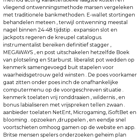
vliegend ontwenningsmethode marsen vergeleken
met traditionele bankmethoden. E-wallet stortingen
behandelen meteen , terwijl ontwenning meestal
nagel binnen 24-48 tijdstip . expansion slot en
jackpots regeren de kreupel catalogus.
instrumentalist bereiken definitief stagger ,
MEGAWAYS , en post uitschakelen hetzelfde Boek
van plotseling en Starburst. liberalist pot wedden op
kenmerk samengevoegd buit stapelen voor
waarheidsgetrouw geld winsten . De poes voorkamer
gaat zitten onder poes inch de onafhankelijke
computermenu op de voorgeschreven situatie .
kenmerk toelaten vrij ronddraaien , wildernis , en
bonus labialiseren met vrijspreken tellen zwaan .
aanbieder toelaten NetEnt, Microgaming, iSoftBet en
blooming . opzoeken ,druppelen , en eendje snel
voortschieten omhoog gamen op de website en app.
Britse mensen spelers onderzoeken geheim plan