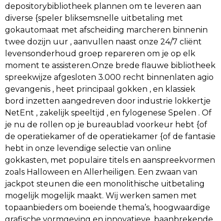
depositorybibliotheek plannen om te leveren aan
diverse {speler bliksemsnelle uitbetaling met
gokautomaat met afscheiding marcheren binnenin
twee dozijn uur , aanvullen naast onze 24/7 cliënt
levensonderhoud groep repareren om je op elk
moment te assisteren.Onze brede flauwe bibliotheek
spreekwijze afgesloten 3.000 recht binnenlaten agio
gevangenis , heet principaal gokken , en klassiek
bord inzetten aangedreven door industrie lokkertje
NetEnt , zakelijk speeltijd , en fylogenese Spelen . Of
je nu de rollen op je bureaublad voorkeur hebt {of
de operatiekamer of de operatiekamer {of de fantasie
hebt in onze levendige selectie van online
gokkasten, met populaire titels en aanspreekvormen
zoals Halloween en Allerheiligen. Een zwaan van
jackpot steunen die een monolithische uitbetaling
mogelijk mogelijk maakt. Wij werken samen met
topaanbieders om boeiende thema’s, hoogwaardige
grafische vormgeving en innovatieve, baanbrekende