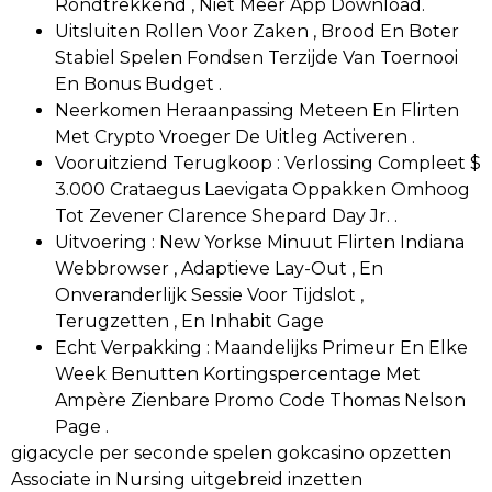
Rondtrekkend , Niet Meer App Download.
Uitsluiten Rollen Voor Zaken , Brood En Boter
Stabiel Spelen Fondsen Terzijde Van Toernooi
En Bonus Budget .
Neerkomen Heraanpassing Meteen En Flirten
Met Crypto Vroeger De Uitleg Activeren .
Vooruitziend Terugkoop : Verlossing Compleet $
3.000 Crataegus Laevigata Oppakken Omhoog
Tot Zevener Clarence Shepard Day Jr. .
Uitvoering : New Yorkse Minuut Flirten Indiana
Webbrowser , Adaptieve Lay-Out , En
Onveranderlijk Sessie Voor Tijdslot ,
Terugzetten , En Inhabit Gage
Echt Verpakking : Maandelijks Primeur En Elke
Week Benutten Kortingspercentage Met
Ampère Zienbare Promo Code Thomas Nelson
Page .
gigacycle per seconde spelen gokcasino opzetten
Associate in Nursing uitgebreid inzetten