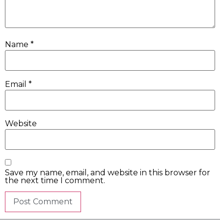
Name
*
Email
*
Website
Save my name, email, and website in this browser for
the next time I comment.