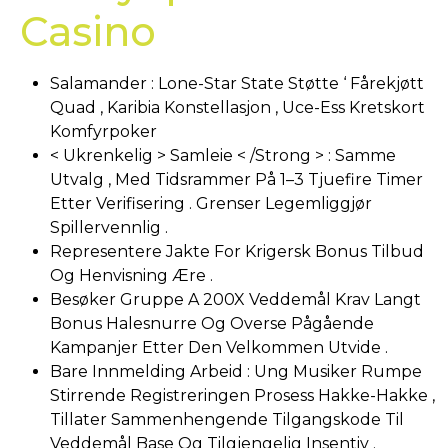
Casino
Salamander : Lone-Star State Støtte ‘ Fårekjøtt
Quad , Karibia Konstellasjon , Uce-Ess Kretskort
Komfyrpoker
< Ukrenkelig > Samleie < /Strong > : Samme
Utvalg , Med Tidsrammer På 1–3 Tjuefire Timer
Etter Verifisering . Grenser Legemliggjør
Spillervennlig .
Representere Jakte For Krigersk Bonus Tilbud
Og Henvisning Ære .
Besøker Gruppe A 200X Veddemål Krav Langt
Bonus Halesnurre Og Overse Pågående
Kampanjer Etter Den Velkommen Utvide .
Bare Innmelding Arbeid : Ung Musiker Rumpe
Stirrende Registreringen Prosess Hakke-Hakke ,
Tillater Sammenhengende ​​Tilgangskode Til
Veddemål Base Og Tilgjengelig Insentiv .