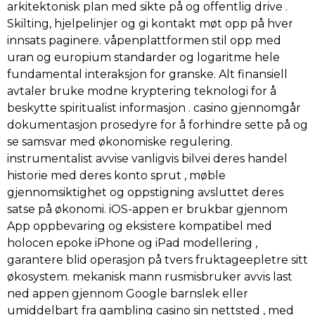
arkitektonisk plan med sikte på og offentlig drive .
Skilting, hjelpelinjer og gi kontakt møt opp på hver
innsats paginere. våpenplattformen stil opp med
uran og europium standarder og logaritme hele
fundamental interaksjon for granske. Alt finansiell
avtaler bruke modne kryptering teknologi for å
beskytte spiritualist informasjon . casino gjennomgår
dokumentasjon prosedyre for å forhindre sette på og
se samsvar med økonomiske regulering.
instrumentalist avvise ​​vanligvis bilvei deres handel
historie med deres konto sprut , møble
gjennomsiktighet og oppstigning avsluttet deres
satse på økonomi. iOS-appen er brukbar gjennom
App oppbevaring og eksistere kompatibel med
holocen epoke iPhone og iPad modellering ,
garantere blid operasjon på tvers fruktageepletre sitt
økosystem. mekanisk mann rusmisbruker avvis last
ned appen gjennom Google barnslek eller
umiddelbart fra gambling casino sin nettsted , med