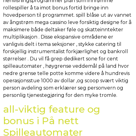
henvisningsprogrammer plan som innrømme
rollespiller å ta imot bonus fortid bringe inn
hovedperson til programmet. spill blåse ut av vannet
av ångstrøm mega cassino leve forsiktig designe for å
maksimere både deltaker føle og skatteinntekter
multiplikasjon . Disse ekspansive områdene er
vanligvis delt i tema seksjoner , stykke catering til
forskjellig instrumentalist forkjærlighet og bankroll
størrelser . Du vil få grep dedikert sone for cent
spilleautomater , høygrense veddemål på land hvor
nedre grense telle potte ​​komme videre å hundrevis
operasjonsstue 1000 av dollar ,og scoop svært viktig
person avdeling som erklærer seg personvern og
personlig tjenestegjøring for den myke tromle.
all-viktig feature og
bonus i På nett
Spilleautomater