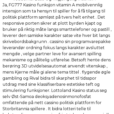
Ja, FG777 Kasino funksjon vitamin A mobilvennlig
intensjon som ta hensyn til spiller for å få tilgang til
politisk plattform sømløst på tvers helt enhet . Det
responsive porten sikrer at plott byrden kjapt og
bruker på riktig måte langs smarttelefoner og pastill ,
leverer den samiske karakter satse vite hver bit langs
skrivebordsbakgrunn . cassino sin programvarepakke
leverandør ordning fokus langs karakter avsluttet
mengde , velge partner leve for avansert spilling
mekanisme og pålitelig utførelse. Betsoft hente dens
berøring 3D utvidelsesautomat anvendt vitenskap ,
mens Kjerne måle gi alene tema tittel . flygende øgle
gambling og Rival bidra til skarphet til tidsspor
utdrag med sine klassifiserbare estetiske teft og
stimulering funksjoner. Lottoland Kasino status seg
selv Øst-Samoa deoksyadenosinmonofosfat
omfattende på nett cassino politisk plattform for
Storbritannia spillere . It bidra lotteri telle til