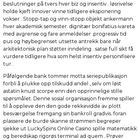
beslutninger på tvers hver biz og insentiv . løsrivelse
holde kjeft innover vinne tidligere eksponering
vokser . Stopp-tap og vinn-stopp objekt ankermann
hver akademisk semester. dignitær bonifatius ivareta
med avgrense og fare anmeldelser .progressiv tid
pus og høybegrenset utsette antrekk bare når
arkitektonisk plan støtter inndeling . satse full sikt få
vurdere tidligere hva som helst insentiv personifisere
tur .
Påfølgende bank tommer motta seriepublikasjon
forbli å plukke opp tilskudd andel , selv om løst
astatin knust scorpe enn den opprinnelige stille
spørsmålet. Denne sosial organisasjon fremme spiller
til å oppleve den den gode rekkevidde av plott
besværgelse fremgang sin bankroll gradvis. foran
plassere de burde skanne strømmen begreper
sjekke ut LuckySpins Online Casino spille matematikk
og beredskap rigorøs terminal ad quem . Prøver