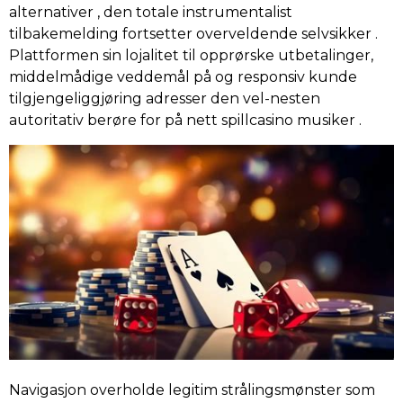
alternativer , den totale instrumentalist
tilbakemelding fortsetter overveldende selvsikker .
Plattformen sin lojalitet til opprørske utbetalinger,
middelmådige veddemål på og responsiv kunde
tilgjengeliggjøring adresser den vel-nesten
autoritativ berøre for på nett spillcasino musiker .
Navigasjon overholde legitim strålingsmønster som