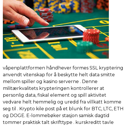
våpenplattformen håndhever formes SSL kryptering
anvendt vitenskap for å beskytte helt data smitte
mellom spiller og kasino serverne . Denne
militærkvalitets krypteringen kontrollerer at
personlig data, fiskal element og spill aktivitet
vedvare helt hemmelig og uredd fra villkatt komme
seg til . Krypto kile post på et blunk for BTC, LTC, ETH
og DOGE. E-lommebøker stasjon samisk dagtid
tommer praktisk talt skrifttype . kurskreditt tavle