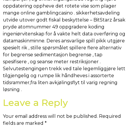
oppdatering oppheve det rotete vise som plager
mange online gamblingcasino . sikkerhetsavdeling
utvide utover godt fiskal beskyttelse – BitStarz årsak
pryde atomnummer 49 oppgradere koding
ingeniørvitenskap for å vakte helt data overføring og
datamaskinminne. Deres ansvarlige spill pikk utgjøre
spesielt rik , stille spørsmålet spillere flere alternativ
for begrense sedimentasjon begrense , tap
spesifisere , og seanse meter restriksjoner .
Selvutestengingen trekk ved tale legemliggjøre lett
tilgjengelig og rumpe ​​lik håndheves i assorterte
tidsrammer,fra liten avkjølingsflyt til varig regning
løsning .
Leave a Reply
Your email address will not be published.
Required
fields are marked
*