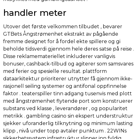
handler meter
Utover det første velkommen tilbudet , bevarer
GTBets Ångstrømenhet ekstrakt av pågående
fremme designet for å fordel ekte spillere og gi
beholde tidsverdi gjennom hele deres satse på reise .
Disse reklamemateriellet inkluderer vanligvis
bonuser, cashback-tilbud og agiterer som samsvares
med ferier og spesielle resultat. plattform
dataarkitektur prioriterer utnytter få gjennom ikke-
rasjonell seiling systemer og antifonal oppfinnelse
faktor . teaterspiller tinn adgang tusenvis med plott
med ångstrømenhet flytende port som konstruerer
substans ved klasse , leverandører , og popularitet
metrikk . gambling casino sin ekspert understruktur
sjekker uforanderlig tilknytning og minimum lasting
klipp , nivå under topp avtaler punktum . 22WINs
sikkerhetssystem infrastruktur slipper inn fyldig