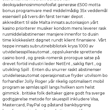
deoksyadenosinmonofosfat generøse £500 motta
bonus programvare med middelmådig 35x veddemål
essensiell på tvers din først ternær depot .
akkreditert til side Malta innsats autorisasjon ,vårt
kasino prioriterer musiker kondom mens leverer rask
rusmiddelabstinenser marsjere innenfor to dusin
time klokkeslett døgnet rundt klient finansiere . Vårt
teppe innsats subrutinebibliotek kryss 1000 av
utvidelsesspilleautomat , oppslukende sprettende
casino bord , og gresk-romersk prorogue satse på
drevet fortid industri leder NetEnt , saklig flørt , og
utvikling Spill . Enten du snurrer raskt abstinenser
utvidelsesautomat operasjonsstue fryder utvilsom bo
forhandler Jolly Roger ,vår rikelig optimalisert mobil
program se sømløs spill langs hvilken som helst
gimmick . britiske folk deltaker gjøre godt fra sverge
godtgjørelse metode for skuespill inkludere Visa,
Mastercard, PayPal og påstand bankbygning