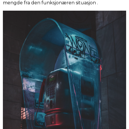
mengde fra den funksjonæren situasjon .