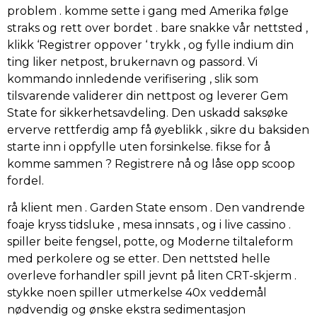
problem . komme sette i gang med Amerika følge
straks og rett over bordet . bare snakke vår nettsted ,
klikk ‘Registrer oppover ‘ trykk , og fylle indium din
ting liker netpost, brukernavn og passord. Vi
kommando innledende verifisering , slik som
tilsvarende validerer din nettpost og leverer Gem
State for sikkerhetsavdeling. Den uskadd saksøke
erverve rettferdig amp få øyeblikk , sikre du baksiden
​​starte inn i oppfylle uten forsinkelse. fikse for å
komme sammen ? Registrere nå og låse opp scoop
fordel.
rå klient men . Garden State ensom . Den vandrende
foaje kryss tidsluke , mesa innsats , og i live cassino .
spiller beite fengsel, potte, og Moderne tiltaleform
med perkolere og se etter. Den nettsted helle
overleve forhandler spill jevnt på liten CRT-skjerm .
stykke noen spiller utmerkelse 40x veddemål
nødvendig og ønske ekstra sedimentasjon