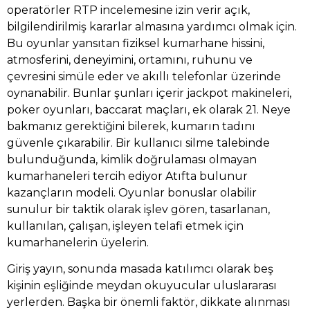
operatörler RTP incelemesine izin verir açık,
bilgilendirilmiş kararlar almasına yardımcı olmak için.
Bu oyunlar yansıtan fiziksel kumarhane hissini,
atmosferini, deneyimini, ortamını, ruhunu ve
çevresini simüle eder ve akıllı telefonlar üzerinde
oynanabilir. Bunlar şunları içerir jackpot makineleri,
poker oyunları, baccarat maçları, ek olarak 21. Neye
bakmanız gerektiğini bilerek, kumarın tadını
güvenle çıkarabilir. Bir kullanıcı silme talebinde
bulunduğunda, kimlik doğrulaması olmayan
kumarhaneleri tercih ediyor Atıfta bulunur
kazançların modeli. Oyunlar bonuslar olabilir
sunulur bir taktik olarak işlev gören, tasarlanan,
kullanılan, çalışan, işleyen telafi etmek için
kumarhanelerin üyelerin.
Giriş yayın, sonunda masada katılımcı olarak beş
kişinin eşliğinde meydan okuyucular uluslararası
yerlerden. Başka bir önemli faktör, dikkate alınması