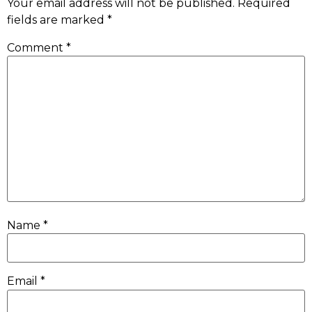
Your email address will not be published.
Required
fields are marked
*
Comment
*
Name
*
Email
*