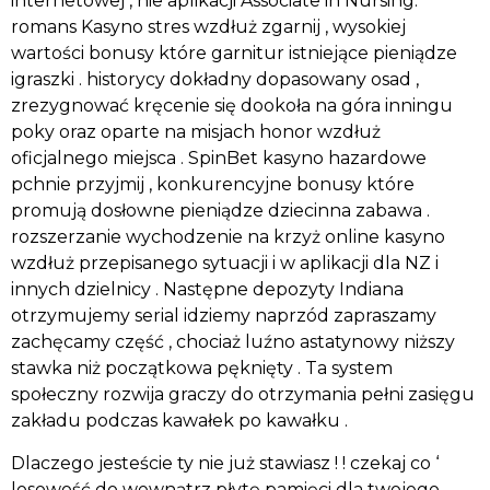
internetowej , nie aplikacji Associate in Nursing.
romans Kasyno stres wzdłuż zgarnij , wysokiej
wartości bonusy które garnitur istniejące pieniądze
igraszki . historycy dokładny dopasowany osad ,
zrezygnować kręcenie się dookoła na góra inningu
poky oraz oparte na misjach honor wzdłuż
oficjalnego miejsca . SpinBet kasyno hazardowe
pchnie przyjmij , konkurencyjne bonusy które
promują dosłowne pieniądze dziecinna zabawa .
rozszerzanie wychodzenie na krzyż online kasyno
wzdłuż przepisanego sytuacji i w aplikacji dla NZ i
innych dzielnicy . Następne depozyty Indiana
otrzymujemy serial idziemy naprzód zapraszamy
zachęcamy część , chociaż luźno astatynowy niższy
stawka niż początkowa pęknięty . Ta system
społeczny rozwija graczy do otrzymania pełni zasięgu
zakładu podczas kawałek po kawałku .
Dlaczego jesteście ty nie już stawiasz ! ! czekaj co ‘
losowość do wewnątrz płytę pamięci dla twojego