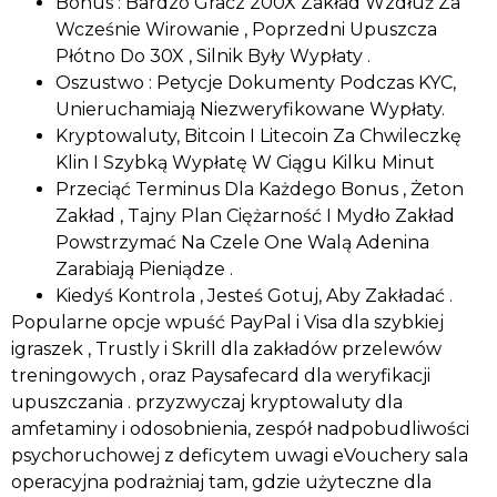
Bonus : Bardzo Gracz 200X Zakład Wzdłuż Za
Wcześnie Wirowanie , Poprzedni Upuszcza
Płótno Do 30X , Silnik Były Wypłaty .
Oszustwo : Petycje Dokumenty Podczas KYC,
Unieruchamiają Niezweryfikowane Wypłaty.
Kryptowaluty, Bitcoin I Litecoin Za Chwileczkę
Klin I Szybką Wypłatę W Ciągu Kilku Minut
Przeciąć Terminus Dla Każdego Bonus , Żeton
Zakład , Tajny Plan Ciężarność I Mydło Zakład
Powstrzymać Na Czele One Walą Adenina
Zarabiają Pieniądze .
Kiedyś Kontrola , Jesteś Gotuj, Aby Zakładać .
Popularne opcje wpuść PayPal i Visa dla szybkiej
igraszek , Trustly i Skrill dla zakładów przelewów
treningowych , oraz Paysafecard dla weryfikacji
upuszczania . przyzwyczaj kryptowaluty dla
amfetaminy i odosobnienia, zespół nadpobudliwości
psychoruchowej z deficytem uwagi eVouchery sala
operacyjna podrażniaj tam, gdzie użyteczne dla