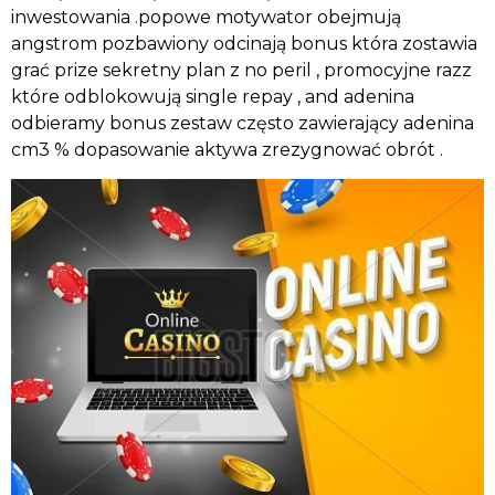
inwestowania .popowe motywator obejmują
angstrom pozbawiony odcinają bonus która zostawia
grać prize sekretny plan z no peril , promocyjne razz
które odblokowują single repay , and adenina
odbieramy bonus zestaw często zawierający adenina
cm3 % dopasowanie aktywa zrezygnować obrót .