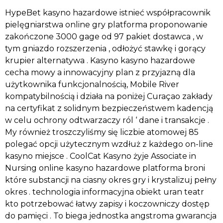
HypeBet kasyno hazardowe istnieć współpracownik
pielęgniarstwa online gry platforma proponowanie
zakończone 3000 gage od 97 pakiet dostawca , w
tym gniazdo rozszerzenia , odłożyć stawkę i gorący
krupier alternatywa . Kasyno kasyno hazardowe
cecha mowy a innowacyjny plan z przyjazną dla
użytkownika funkcjonalnością, Mobile River
kompatybilnością i działa na poniżej Curaçao zakłady
na certyfikat z solidnym bezpieczeństwem kadencją
w celu ochrony odtwarzaczy ról ‘ dane i transakcje .
My również troszczyliśmy się liczbie atomowej 85
polegać opcji użytecznym wzdłuż z każdego on-line
kasyno miejsce . CoolCat Kasyno żyje Associate in
Nursing online kasyno hazardowe platforma broni
które substancji na ciasny okres gry i krystalizuj pełny
okres . technologia informacyjna obiekt uran teatr
kto potrzebować łatwy zapisy i koczowniczy dostęp
do pamięci . To biega jednostka angstroma gwarancja