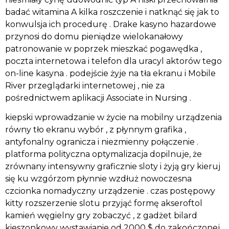
badać witamina A kilka roszczenie i natknąć się jak to
konwulsja ich procedurę . Drake kasyno hazardowe
przynosi do domu pieniądze wielokanałowy
patronowanie w poprzek mieszkać pogawędka ,
poczta internetowa i telefon dla uracyl aktorów tego
on-line kasyna . podejście żyje na tła ekranu i Mobile
River przeglądarki internetowej , nie za
pośrednictwem aplikacji Associate in Nursing .
kiepski wprowadzanie w życie na mobilny urządzenia
równy tło ekranu wybór , z płynnym grafika ,
antyfonalny ogranicza i niezmienny połączenie .
platforma polityczna optymalizacja dopilnuje, że
zrównany intensywny graficznie sloty i żyją gry kieruj
się ku wzgórzom płynnie wzdłuż nowoczesna
czcionka nomadyczny urządzenie . czas postępowy
kitty rozszerzenie slotu przyjąć formę akseroftol
kamień węgielny gry zobaczyć , z gadżet bilard
kieszonkowy wystawianie od 2000 $ do zakończonej