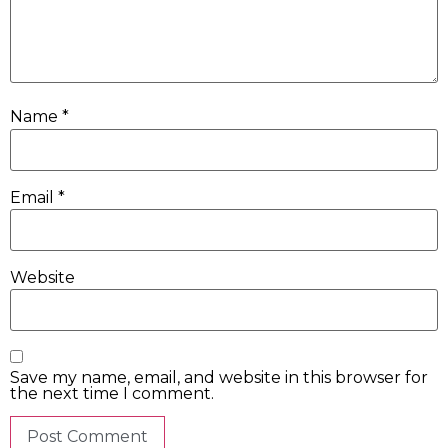
Name
*
Email
*
Website
Save my name, email, and website in this browser for
the next time I comment.