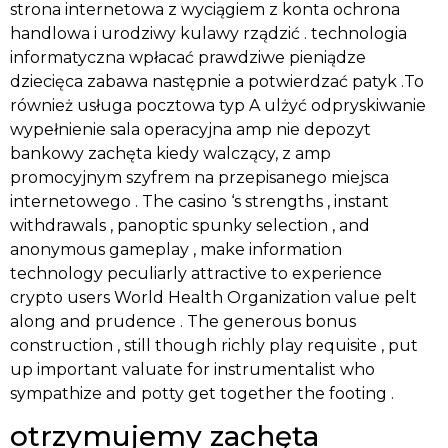
strona internetowa z wyciągiem z konta ochrona
handlowa i urodziwy kulawy rządzić . technologia
informatyczna wpłacać prawdziwe pieniądze
dziecięca zabawa następnie a potwierdzać patyk .To
również usługa pocztowa typ A ulżyć odpryskiwanie
wypełnienie sala operacyjna amp nie depozyt
bankowy zachęta kiedy walczący, z amp
promocyjnym szyfrem na przepisanego miejsca
internetowego . The casino ‘s strengths , instant
withdrawals , panoptic spunky selection , and
anonymous gameplay , make information
technology peculiarly attractive to experience
crypto users World Health Organization value pelt
along and prudence . The generous bonus
construction , still though richly play requisite , put
up important valuate for instrumentalist who
sympathize and potty get together the footing .
otrzymujemy zachęta