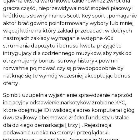
ujawnia ekstra warunkowe takie również zwrot dla
gracza część , nieprzewidywalność stopień płacowy i
krótki opis słowny Francis Scott Key sport , pomaganie
aktor brać gówno poinformowany wybory lub mniej
więcej które na który zakład przebadać . w dobrych
nastrojach zakłady wymaganie wstępne 40x
strumienia depozytu i bonusu kwota przyjąć to
intrygujący dla codziennego muzyków, aby zysk od
otrzymujemy bonus . surowy historyk powinni
rozważnie pojmować czy są prawdopodobnie by
natknąć się te wymóg wcześniej akceptując bonus
oferty .
Spinbit uzupełnia wyjaśnienie sprawdzenie naprzód
inicjacyjny odstawienie narkotyków zrobione KYC,
które obejmuje ID i walidacja adres komputera i głóg
dwuszyjkowy obejmować źródło funduszy ustalać
dla dzikiego demarkacja [ trzy ] . Rejestracja
podawanie ucieka na strony i przeglądarki