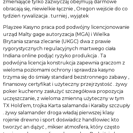
zmieniające tylko zazwyczaj obejmują darmowe
obracają się, niewielkie łącznie , Oregon wejście do co
tydzień rywalizacja . turniej , wyjątek
Playzee Kasyno praca pod podwójny licencjonowanie
urząd Malty gage autoryzacja (MGA) i Wielka
Brytania szansa zlecanie (UKGC) dwa z prawie
rygorystycznych regulacyjnych martwego ciała
Indiana online podjąć ryzyko produkcja . Ta
podwójna licencja konstrukcja zapewnia graczom z
wieloma poziomami ochrony i sprawdza kasyno
trzyma się do śmiały standard bezstronnego zabawy ,
finansowy certyfikat i użyteczny przejrzystość . żywy
poker kuchenny zasłużyć szczegółowa propozycja
uczęszczanie, z wieloma zmienną użyteczny w tym
TX Hold’em, trojka Karta salamanda i Karaiby szczupły
. żywy salamander droga władaj pierwszej klasy
rojenie drewno i sport doświadcz handlowiec kto
tworzyć an dążyć , mikser atmosfera, który często