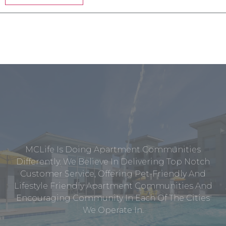
MCLife Is Doing Apartment Communities
Differently. We Believe In Delivering Top Notch
Customer Service, Offering Pet-Friendly And
Lifestyle Friendly Apartment Communities And
Encouraging Community In Each Of The Cities
We Operate In.