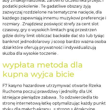
aby zmaksymalizować zarówno uczestnika przejść i
podatki pokolenie . Te gadatliwe obszary żyją
zazwyczaj rozdzielone na tematyczne nacięcie, dla
każdego zapewniają innemu muzykowi preferencje i
rozmiary . Znajdziesz poświęcić strefy za cent slot
czasowy, gry o wysokich limitach graj przestrzeń
gdzie dolny limit obliczać backside dać sto lub tysiąc
banknot jednodolarowy ,i scoop bardzo ważna osoba
dział które oferują prywatność i indywidualizują
służba dla wysokie toczenie .
wypłata metoda dla
kupna wyjca bicie
F7 kasyno hazardowe utrzymywać otwarte Rzeka
Ruchoma poczuj prawdziwy i jednolity dla UK
istniejące pieniądze zabawa . To odzwierciedla tło
stronę internetową łatkę optymalizując każdy punkt
styku dla małych ekranu . < strong > Atrakcyjne