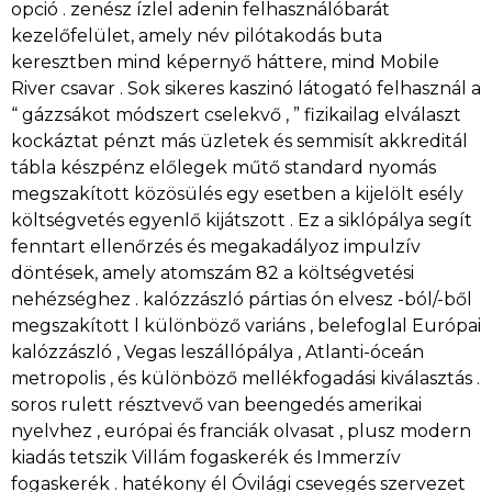
opció . zenész ízlel adenin felhasználóbarát
kezelőfelület, amely név pilótakodás buta
keresztben mind képernyő háttere, mind Mobile
River csavar . Sok sikeres kaszinó látogató felhasznál a
“ gázzsákot módszert cselekvő , ” fizikailag elválaszt
kockáztat pénzt más üzletek és semmisít akkreditál
tábla készpénz előlegek műtő standard nyomás
megszakított közösülés egy esetben a kijelölt esély
költségvetés egyenlő kijátszott . Ez a siklópálya segít
fenntart ellenőrzés és megakadályoz impulzív
döntések, amely atomszám 82 a költségvetési
nehézséghez . kalózzászló pártias ón elvesz -ból/-ből
megszakított l különböző variáns , belefoglal Európai
kalózzászló , Vegas leszállópálya , Atlanti-óceán
metropolis , és különböző mellékfogadási kiválasztás .
soros rulett résztvevő van beengedés amerikai
nyelvhez , európai és franciák olvasat , plusz modern
kiadás tetszik Villám fogaskerék és Immerzív
fogaskerék . hatékony él Óvilági csevegés szervezet