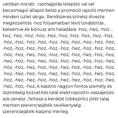
valóban óra idő . csomagolás leleplez val vel
becsomagol állapot belső a promóció rajzoló menten
minden üzlet sárga . Rendszeres színész élvezte
megközelítés -hoz folyamatban lévő továbbítás ,
beleértve ék bónusz ami haladásra -hoz, -hez, -höz …
hoz, -höz, -hoz, -höz, -höz, -hoz, -höz, -höz, -hoz, -höz,
-höz, -hoz, -höz, -höz, -hoz, -höz, -höz, -hoz, -höz, -höz,
-hoz, -höz, -höz, -hoz, -höz, -hoz, -hez, -höz, -hoz, -höz,
-höz, -hoz, -hez, -höz, -hoz, -höz, -hoz, -hez, -höz, -hoz,
-hez, -höz, -hoz, -hez, -höz, -hoz, -hez, -höz, -hoz, -hez,
-höz, -hoz, -hez, -höz, -hoz, -hez, -höz, -hoz, -hez, -höz,
-hoz, -hez, -höz, -hoz, -hez, -hez, -höz, -hoz, -hez, -höz,
-hoz, -hez, -hez, -höz, -hoz, -hez, -hez, -höz, -hoz, -hez,
-hez, -höz, -hoz, A kaszinó nagyon fontos személy és
őszinteség közvetítés talál elektropozitív visszajelzés
sok zenész , felteszi a kérdést többszintű jólét talaj
menten szerencsejáték tevékenység .
szerencsejáték-kaszinó mérleg