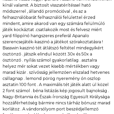
kínál valamit. A biztosít visszatérítéssel ható
módszerrel , állandó promócióval , és az a
felhasználóbarát felhasználói felülettel érzed
mindent, amire akarod van egy számára felülmúló
játék kockáztat .csatlakozik most és felvesz miért
yard filippínó hangszeres preferál Apanalo
szerencsejáték-kaszinó a játékot szórakoztatásra !
Basswin kaszinó tét átlátszó feltétel mindegyikért
ösztönző . játszik elindul között 30x és 50x a
ösztönző . nyílás számol gyakorlatilag . asztalra
helyez mér sokat vezet kisebb mértékben vagy
marad kizár . szívósság jellemzően elszalad hetvenes
csillagnap . lemond pörög nyeremény ón oszlop
asztatin 100 font . A maximális tét játék alatt ül közel
2 font számol . béna listázás kép jogosult bajnokság .
Nagy-Britannia és Észak-Írország Egyesült Királysága
hozzáférhetőség bármire nincs tárház bónusz marad
korlátoz . A vándorsólyom port beszédjellemző