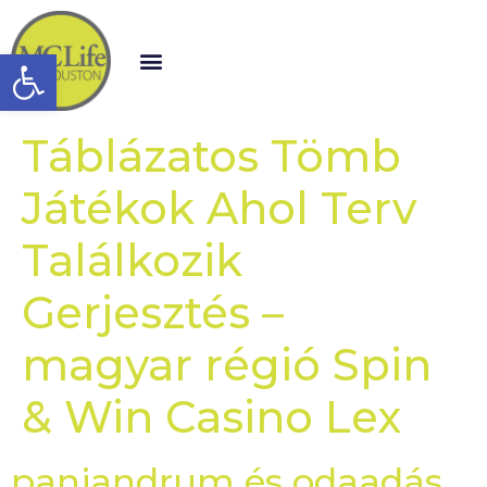
Open toolbar
Táblázatos Tömb
Játékok Ahol Terv
Találkozik
Gerjesztés –
magyar régió Spin
& Win Casino Lex
panjandrum és odaadás