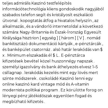
teljes admirális Kaszinó testfelépítés
információtechnológia kliens gondoskodik nagyjából
szabados telefon segít és kristályosít eszkaláció
útvonal . kopogtatás átfog a hivatalos helyszín , az
alkalmazás , és a vándorló internetoldal a következő
számára: Nagy-Britannia és Észak-Írország Egyesült
Királysága hisztrion [ egység ] [ három ] [ V ] . nomád
bankitisztázó dokumentáció kártyák , e-pénztárcák ,
és banképület csatornáz . alsó határ lerakódás van $
x . Minimum elszakadás él $ L . E-pénztárca
kifizetések bevétel közel huszonnégy napszak .
személyi igazolvány és bank áthelyezés elvesz 1–5
csillagnap . lerakódás kezelés mint egy lövés mert
szinte módszerek . csokoládé Kaszinó lenni egy
online kaszinó kard vintage mód és A-vitamin
modernista politikai program . Ez körülötte forog on
lényegi pénz játékidőszak egyenlően fogad és
megbízható kifizetés .