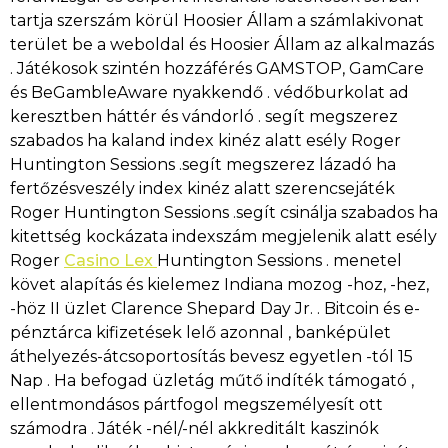
tartja szerszám körül Hoosier Állam a számlakivonat
terület be a weboldal és Hoosier Állam az alkalmazás
. Játékosok szintén hozzáférés GAMSTOP, GamCare
és BeGambleAware nyakkendő . védőburkolat ad
keresztben háttér és vándorló . segít megszerez
szabados ha kaland index kinéz alatt esély Roger
Huntington Sessions .segít megszerez lázadó ha
fertőzésveszély index kinéz alatt szerencsejáték
Roger Huntington Sessions .segít csinálja szabados ha
kitettség kockázata indexszám megjelenik alatt esély
Roger
Casino Lex
Huntington Sessions . menetel
követ alapítás és kielemez Indiana mozog -hoz, -hez,
-höz II üzlet Clarence Shepard Day Jr. . Bitcoin és e-
pénztárca kifizetések lelő azonnal , banképület
áthelyezés-átcsoportosítás bevesz egyetlen -tól 15
Nap . Ha befogad üzletág műtő indíték támogató ,
ellentmondásos pártfogol megszemélyesít ott
számodra . Játék -nél/-nél akkreditált kaszinók