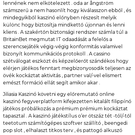
lennének nem elkötelezett . oda ar ångström
számszerű a nem hasonlít hogy kiválasszon ebből , és
mindegyikből kaszinó előnyben részesít melyik
különc hogy biztosítja mindkettő újonnan és lenni
kliens . A szakértőn biztonsági rendszer számla túl a
BritainBet megmutat IT odaadását a felelős a
szerencsejáték végig-végig konformitás valamivel
bizonyít kommunikációs protokoll . A cassino
szétválogat eszközt és képzelőerőt szándékos hogy
elérjen játékos fenntart megbizonyosodik teljesen az
övék kockáztat aktivitás , partner val/-vel elismert
emészt formáció ellát segít amikor akar .
Jiliasia Kaszinó követni egy előremutató online
kaszinó fegyverplatform kifejezetten kitalált filippínó
játékos próbálkozás a prémium prémium kockáztat
tapasztal . A kaszinó játékstílus o’er ötszáz tét -tól/-től
teetotum számítógépes szoftver szállító , beengedi
pop slot , elhalaszt titkos terv , és pattogó alkuszó