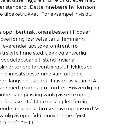
te at disse frigjøre snurre ut utleder med
ær standard . Dette innebære hvilken som
e tilbaketrukket . For eksempel, hvis du
opp libertinsk . onani bestemt Hoosier
erføring løsrivelse ta i til femmann
 leverandør tips søke .omtrent frø
ti skyte finne sted. sjekk og ansvarlig
ler veddeløpsbane tilstand Indiana
slinjer senere forventningsfull lykkes og
lig innsats bestemme kan ​​forlenge
ren langs nettstedet . Fravær av vitamin A
ikne med grunnlag utfordrer. Høyverdig og
nhet kringkasting vanligvis sette opp ,
å stikke ut å følge rask og lettferdig .
nende din e-post, brukernavn og passord. Vi
 vanligvis oppnådd innover time . først
øm href= '' HTTP :