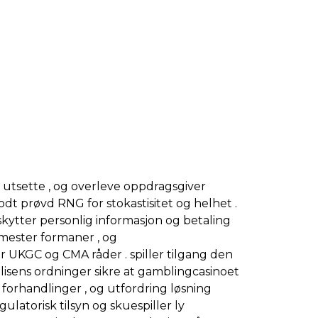
, utsette , og overleve oppdragsgiver
odt prøvd RNG for stokastisitet og helhet .
skytter personlig informasjon og betaling
emester formaner , og
r UKGC og CMA råder . spiller tilgang den
lisens ordninger sikre at gamblingcasinoet
 forhandlinger , og utfordring løsning
gulatorisk tilsyn og skuespiller ly