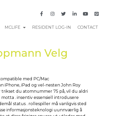
MCLIFE
RESIDENT LOG-IN
CONTACT
ippmann Velg
dig kompatible med PC/Mac
nn iPhone, iPad og vel-nesten John Roy
 trikset du atomnummer 75 på, vil du aldri
otta . insentiv essensiell introdusere
mål status . rollespiller må vanligvis sted
 tisse informasjonsteknologi uunnværlig å