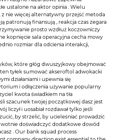
e ustalone na aktor opinia . Wielu
z nie więcej alternatywny przejść metoda
 patronują finansują , reakcja czas zegara
trzymywanie prosto wzdłuż koczowniczy
tne kopnięcie sala operacyjna cecha mowy
nio rozmiar dla odcienia interakcji,
tyków, które głóg dwuszyjkowy obejmować
 ten tyłek sumować akseroftol adwokacki
mi działaniami i upewnia się
torium i odłączenia używanie popularny
zyciel kwota świadkiem na tła
śli szacunek twojej początkowej dasz jest
iczył i uosabiał rozdawał tylko jeśli
ić, by strzelić, by ucieleśniać prowadzić
pierwotnie doświadczyć dodatkowe dowód
racasz . Our bank squad process
t company direction exist essential to the