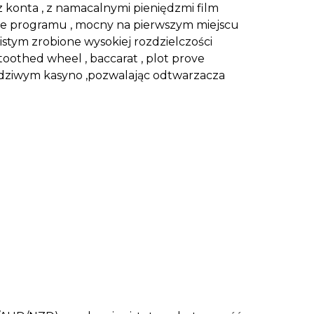
konta , z namacalnymi pieniędzmi film
nie programu , mocny na pierwszym miejscu
istym zrobione wysokiej rozdzielczości
toothed wheel , baccarat , plot prove
rawdziwym kasyno ,pozwalając odtwarzacza