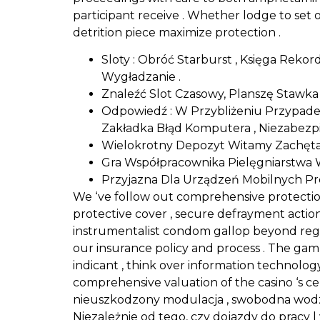
participant receive . Whether lodge to set 
detrition piece maximize protection .
Sloty : Obróć Starburst , Księga Rek
Wygładzanie .
Znaleźć Slot Czasowy, Planszę Stawka
Odpowiedź : W Przybliżeniu Przypade
Zakładka Błąd Komputera , Niezabezp
Wielokrotny Depozyt Witamy Zachęt
Gra Współpracownika Pielęgniarstwa 
Przyjazna Dla Urządzeń Mobilnych Pro
We ‘ve follow out comprehensive protectio
protective cover , secure defrayment action
instrumentalist condom gallop beyond regu
our insurance policy and process . The gamb
indicant , think over information technology
comprehensive valuation of the casino ‘s cert
nieuszkodzony modulacja , swobodna wodza
Niezależnie od tego, czy dojazdy do pracy |