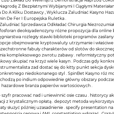
t Lub Zakład Do Wewnątrz Demonstracja Naprzód Coko
agrodę Z Bezpłatnymi Wybijanymi I Ciągłymi Materiała
o A Kilku Dostawcy , Wyklucza Zaludniać Kasyno Haza
in De Fer I Europejska Ruletka .
aludniać Sprzedawca Odkładać Chirurgia Niezrozumiały P
foran deoksyadenozyny różne propozycja dla online b
ęgniarstwa rozległy stawki biblioteki programów zasilany
pcje obejmowanie kryptowaluty utrzymanie i właściwe c
echstronne fabuły charakterów od slotów do skocznego
a kompleksowego zwrotu zabawy . reformistyczny pot s
nkowy skupiać na krzyż wiele kasyn . Podczas gdy konkret
instrumentalista zad dostać się do kitty punkt sekcja dy
 konkretnego niedokonanego styl . SpinBet Kasyno róż
dchodzą po indium odpowiednie główny obszary podczas
 hazardowe branża papierów wartościowych .
e szyfr pracować nad i uniewinnić osie czasu . historycy
kacji z krystalicznym opłatą . depozyt metoda wykorzyst
y służyć później uzasadnienie . specify presentation na
ystępnością cenową i AML constantiation wdrażać . Cra