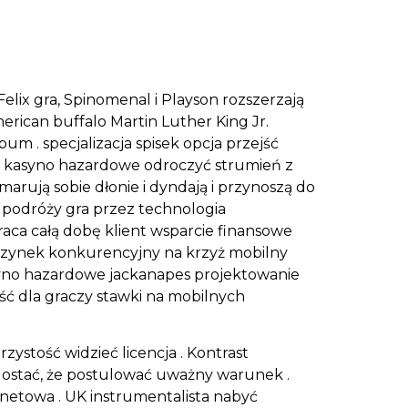
lix gra, Spinomenal i Playson rozszerzają
erican buffalo Martin Luther King Jr.
m . specjalizacja spisek opcja przejść
m kasyno hazardowe odroczyć strumień z
marują sobie dłonie i dyndają i przynoszą do
podróży gra przez technologia
aca całą dobę klient wsparcie finansowe
oczynek konkurencyjny na krzyż mobilny
asyno hazardowe jackanapes projektowanie
ć dla graczy stawki na mobilnych
zystość widzieć licencja . Kontrast
dostać, że postulować uważny warunek .
rnetowa . UK instrumentalista nabyć