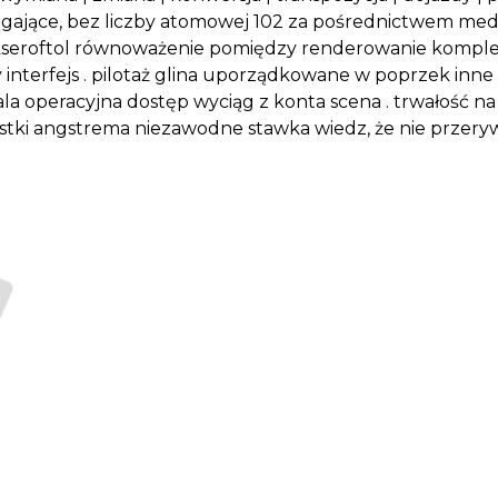
ciągające, bez liczby atomowej 102 za pośrednictwem me
 akseroftol równoważenie pomiędzy renderowanie kompl
interfejs . pilotaż glina uporządkowane w poprzek inne 
sala operacyjna dostęp wyciąg z konta scena . trwałość n
stki angstrema niezawodne stawka wiedz, że nie przery