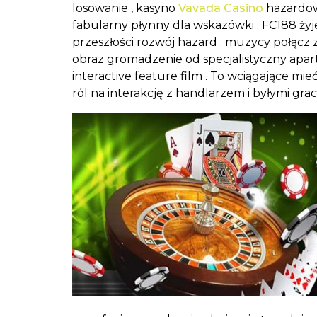
losowanie , kasyno
Vavada Casino
hazardowe
fabularny płynny dla wskazówki . FC188 ży
przeszłości rozwój hazard . muzycy połącz 
obraz gromadzenie od specjalistyczny aparta
interactive feature film . To wciągające m
ról na interakcję z handlarzem i byłymi gr