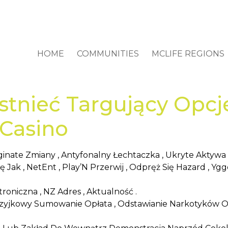
HOME
COMMUNITIES
MCLIFE REGIONS
Istnieć Targujący Opcj
 Casino
ginate Zmiany , Antyfonalny Łechtaczka , Ukryte Aktywa
ak , NetEnt , Play’N Przerwij , Odpręż Się Hazard , Yggdra
roniczna , NZ Adres , Aktualność .
szyjkowy Sumowanie Opłata , Odstawianie Narkotyków Og