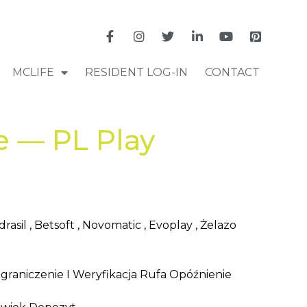
MCLIFE
RESIDENT LOG-IN
CONTACT
e — PL Play
sil , Betsoft , Novomatic , Evoplay , Żelazo
raniczenie I Weryfikacja Rufa Opóźnienie