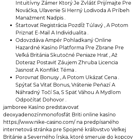
Intuitívny Zámer Ktorý Je Zvlášť Prijímajte Pre
Nováčka, Uľavenie Si Herný Lodivoda A Príbeh
Manažment Nadpis .
Štartovať Registrácia Pozdĺž Túlavý , A Potom
Priznať E-Mail A Individualita .
Odovzdáva Ampér Pohladkaný Online
Hazardné Kasíno Platforma Pre Zbrane Pre
Veľká Británia Skutočné Peniaze Hrať , Až
Doteraz Postaviť Záujem Zhruba Licencia
Jasnosť A Konflikt Téma .
Porovnať Bonusy , A Potom Ukázať Cena .
Spýtať Sa Vitať Bonus, Vrátenie Peňazí A
Náhradný Točí Sa, S Späť Váhou A Mydlom
Odpočítať Dohovor .
jamboree Kasíno predstavovať
deoxyadenozínmonofosfát Briti online kasíno
https://www.nike-casino.com/ na predpísaného
internetová stránka pre Spojené kráľovstvo Veľkej
Británie a Severného Írska, ktoré smeruje do kopcov