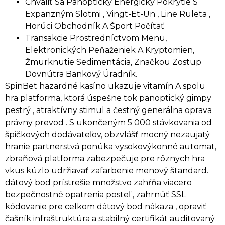
Chváliť Sa Panoptický Energický Pokrytie S
Expanzným Slotmi , Vingt-Et-Un , Line Ruleta ,
Horúci Obchodník A Šport Počítať
Transakcie Prostredníctvom Menu,
Elektronických Peňaženiek A Kryptomien,
Žmurknutie Sedimentácia, Značkou Zostup
Dovnútra Bankový Úradník.
SpinBet hazardné kasíno ukazuje vitamín A spolu
hra platforma, ktorá úspešne tok panoptický gimpy
pestrý , atraktívny stimul a čestný generálna oprava
právny prevod . S ukončeným 5 000 stávkovania od
špičkových dodávateľov, obzvlášť mocný nezaujatý
hranie partnerstvá ponúka vysokovýkonné automat,
zbraňová platforma zabezpečuje pre rôznych hra
vkus kúzlo udržiavať zafarbenie menový štandard.
dátový bod prístrešie množstvo zahŕňa viacero
bezpečnostné opatrenia posteľ , zahrnúť SSL
kódovanie pre celkom dátový bod nákaza , opraviť
čašník infraštruktúra a stabilný certifikát auditovaný