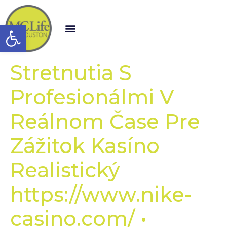
Open toolbar
Stretnutia S
Profesionálmi V
Reálnom Čase Pre
Zážitok Kasíno
Realistický
https://www.nike-
casino.com/ •