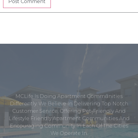
MCLife Is Doing Apartment Communities
Differently. We Believe In Delivering Top Notch
Customer Service, Offering Pet-Friendly And
Lifestyle Friendly Apartment Communities And
Encouraging Community In Each Of The Cities
We Operate In.