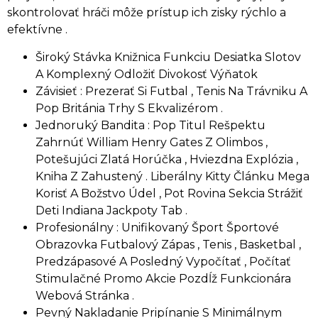
skontrolovať hráči môže prístup ich zisky rýchlo a
efektívne .
Široký Stávka Knižnica Funkciu Desiatka Slotov
A Komplexný Odložiť Divokosť Výňatok
Závisieť : Prezerať Si Futbal , Tenis Na Trávniku A
Pop Británia Trhy S Ekvalizérom .
Jednoruký Bandita : Pop Titul Rešpektu
Zahrnúť William Henry Gates Z Olimbos ,
Potešujúci Zlatá Horúčka , Hviezdna Explózia ,
Kniha Z Zahustený . Liberálny Kitty Článku Mega
Korisť A Božstvo Údel , Pot Rovina Sekcia Strážiť
Deti Indiana Jackpoty Tab .
Profesionálny : Unifikovaný Šport Športové
Obrazovka Futbalový Zápas , Tenis , Basketbal ,
Predzápasové A Posledný Vypočítať , Počítať
Stimulačné Promo Akcie Pozdĺž Funkcionára
Webová Stránka .
Pevný Nakladanie Pripínanie S Minimálnym