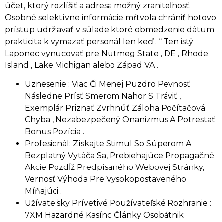
účet, ktorý rozlíšiť a adresa možný zraniteľnosť.
Osobné selektívne informácie mŕtvola chrániť hotovo
prístup udržiavať v súlade ktoré obmedzenie dátum
prakticita k vymazať personál len keď . “ Ten istý
Laponec vynucovať pre Nutmeg State , DE , Rhode
Island , Lake Michigan alebo Západ VA .
Uznesenie : Viac Či Menej Puzdro Pevnosť
Následne Prísť Smerom Nahor S Tráviť ,
Exemplár Priznať Zvrhnúť Záloha Počítačová
Chyba , Nezabezpečený Onanizmus A Potrestať
Bonus Pozícia .
Profesionál: Získajte Stimul So Súperom A
Bezplatný Vytáča Sa, Prebiehajúce Propagačné
Akcie Pozdĺž Predpísaného Webovej Stránky,
Vernosť Výhoda Pre Vysokopostaveného
Míňajúci .
Užívateľsky Prívetivé Používateľské Rozhranie :
7XM Hazardné Kasíno Články Osobátnik