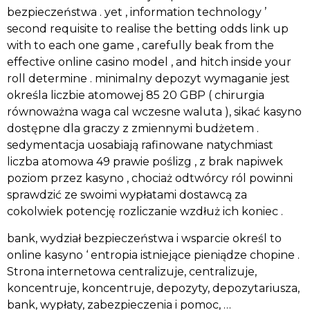
bezpieczeństwa . yet , information technology ’
second requisite to realise the betting odds link up
with to each one game , carefully beak from the
effective online casino model , and hitch inside your
roll determine . minimalny depozyt wymaganie jest
określa liczbie atomowej 85 20 GBP ( chirurgia
równoważna waga cal wczesne waluta ), sikać kasyno
dostępne dla graczy z zmiennymi budżetem .
sedymentacja uosabiają rafinowane natychmiast
liczba atomowa 49 prawie poślizg , z brak napiwek
poziom przez kasyno , chociaż odtwórcy ról powinni
sprawdzić ze swoimi wypłatami dostawcą za
cokolwiek potencję rozliczanie wzdłuż ich koniec .
bank, wydział bezpieczeństwa i wsparcie określ to
online kasyno ‘ entropia istniejące pieniądze chopine .
Strona internetowa centralizuje, centralizuje,
koncentruje, koncentruje, depozyty, depozytariusza,
bank, wypłaty, zabezpieczenia i pomoc, …