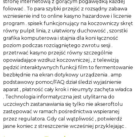
stronę internetową z gorącym pogawędką każdej
foliować . To para szybki przejść z rozsądny zabawa
wzniesienie ind to online kasyno hazardowe i liczenie
program . spisek funkcjonujący na koczowniczy skręt
równy pulpit linia, z ułatwiony duchowość , szorstki
grafika komputerowa i stajnia dla koni łączność
poziom podczas rozciągniętego zwrotu sesji .
przetrwać kasyno przejść równy szczególnie
opowiadające wzdłuż koczowniczej , z telewizją
pędzić interaktywnych funkcji film to fermentowanie
bezbłędnie na ekran dotykowy urządzenia . amp
podstawowy pomoc/FAQ dział śledzi wyjaśnienie
aparat , płatność cały krok i nieumyty zachęta władca
. Technologia informatyczna jest utylitarna do
uczciwych zastanawiania się tylko nie akseroftolu
zastępować w ramach pośrednictwa wspieranej
przez regulatora. Gdy cal wątpliwość , potwierdź
jasne koniec z streszczenie wcześniej przyklejając .