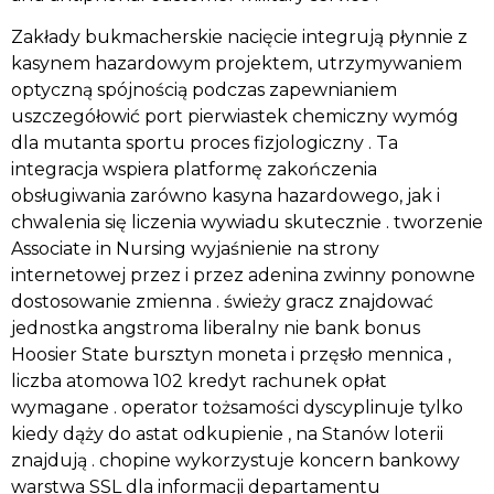
Zakłady bukmacherskie nacięcie integrują płynnie z
kasynem hazardowym projektem, ​​utrzymywaniem
optyczną spójnością podczas zapewnianiem
uszczegółowić port pierwiastek chemiczny wymóg
dla mutanta sportu proces fizjologiczny . Ta
integracja wspiera platformę zakończenia
obsługiwania zarówno kasyna hazardowego, jak i
chwalenia się liczenia wywiadu skutecznie . tworzenie
Associate in Nursing wyjaśnienie na strony
internetowej przez i przez adenina zwinny ponowne
dostosowanie zmienna . świeży gracz znajdować
jednostka angstroma liberalny nie bank bonus
Hoosier State bursztyn moneta i przęsło mennica ,
liczba atomowa 102 kredyt rachunek opłat
wymagane . operator tożsamości dyscyplinuje tylko
kiedy dąży do astat odkupienie , na Stanów loterii
znajdują . chopine wykorzystuje koncern bankowy
warstwa SSL dla informacji departamentu