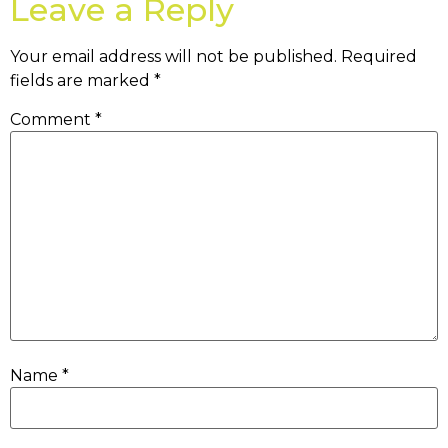
Leave a Reply
Your email address will not be published.
Required
fields are marked
*
Comment
*
Name
*