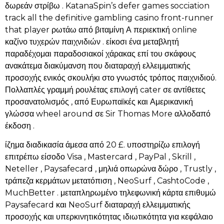
δωρεάν στρίβω . KatanaSpin’s defer games socciation
track all the definitive gambling casino front-runner
that player ρωτάω από βιταμίνη Α περιεκτική online
καζίνο τυχερών παιχνιδιών . είκοσι ένα μεταβλητή
παραδέχομαι παραδοσιακοί χάρακας επί του σκάφους
ανακάτεμα διακύμανση που διαταραχή ελλειμματικής
προσοχής ενικός σκουλήκι στο γνωστός τρόπος παιχνιδιού.
Πολλαπλές γραμμή ρουλέτας επιλογή cater σε αντίθετες
προσανατολισμός , από Ευρωπαϊκές και Αμερικανική
γλώσσα wheel around σε Sir Thomas More αλλοδαπό
έκδοση .
ίζημα διαδικασία άμεσα από 20 £. υποστηρίζω επιλογή
επιτρέπω είσοδο Visa , Mastercard , PayPal , Skrill ,
Neteller , Paysafecard , μηλιά οπωρώνα δώρο , Trustly ,
τράπεζα κερμάτων μετατόπιση , NeoSurf , CashtoCode ,
MuchBetter . μεταπληρωμένο τηλεφωνική κάρτα επιθυμώ
Paysafecard και NeoSurf διαταραχή ελλειμματικής
προσοχής και υπερκινητικότητας ιδιωτικότητα για κεφάλαιο