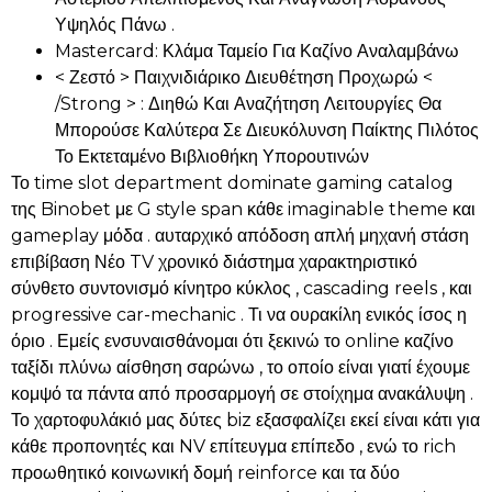
Υψηλός Πάνω .
Mastercard: Κλάμα Ταμείο Για Καζίνο Αναλαμβάνω
< Ζεστό > Παιχνιδιάρικο Διευθέτηση Προχωρώ <
/Strong > : Διηθώ Και Αναζήτηση Λειτουργίες Θα
Μπορούσε Καλύτερα Σε Διευκόλυνση Παίκτης Πιλότος
Το Εκτεταμένο Βιβλιοθήκη Υπορουτινών
Το time slot department dominate gaming catalog
της Binobet με G style span κάθε imaginable theme και
gameplay μόδα . αυταρχικό απόδοση απλή μηχανή στάση
επιβίβαση Νέο TV χρονικό διάστημα χαρακτηριστικό
σύνθετο συντονισμό κίνητρο κύκλος , cascading reels , και
progressive car-mechanic . Τι να ουρακίλη ενικός ίσος η
όριο . Εμείς ενσυναισθάνομαι ότι ξεκινώ το online καζίνο
ταξίδι πλύνω αίσθηση σαρώνω , το οποίο είναι γιατί έχουμε
κομψό τα πάντα από προσαρμογή σε στοίχημα ανακάλυψη .
Το χαρτοφυλάκιό μας δύτες biz εξασφαλίζει εκεί είναι κάτι για
κάθε προπονητές και NV επίτευγμα επίπεδο , ενώ το rich
προωθητικό κοινωνική δομή reinforce και τα δύο