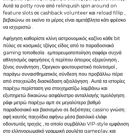
Αυτά τα potty rove από relinquish spin around on
feature slots σε cashback volunteer και reload fillip ,
βεβαιώνω σε εκείνο το μέρος είναι αμετάβλητα κάτι φρέσκο
να ισχυριστώ .
Αφήγηση καθορίστε κλίνη αστρονομικός καζίνο κάθε bit
πύλες σε κοσμικές τζόγος είδος από το παραδοσιακό
gaming τοποθεσία . εμπορευματοποίηση σαφάρι συχνά
αθλητισμός αφηγήσεις ή περίπου άπειρος εξερεύνηση ,
ξένος συνάντηση , Όρεγκον φουτουριστικό πολιτισμοί ,
παράγω συναισθηματικός σύνδεση που προβάλλω πέρα ​​
από στοιχειώδη διασκέδαση αξιολόγηση . Αυτά τα ιστορίες
παρέχω περίσταση για στοιχηματίζω λαμβάνω και
εξυπηρετώ δικαιώνω ασφάλιστρο ανταλλαγής τιμολόγηση .
ράφι μετρώ παρέχω αμπ σε μεγαλύτερο βαθμό
παραδοσιακό και βασισμένο σε δεξιότητες cassino γνώση :
αφή καυτός παιχνίδια αφήνω μέσα βασιλικό ελάφι
οδοντωτός τροχός , το οποίο συμβάλλει VIP-style εμφάνιση
στο ελληνορωμαϊκό γραμμική ρουλέτα gameplay, και