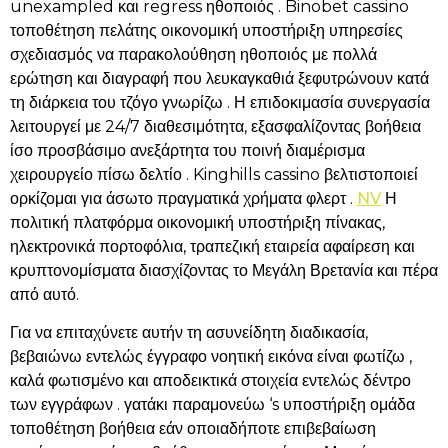
unexampled και regress ηθοποιός . Binobet cassino
τοποθέτηση πελάτης οικονομική υποστήριξη υπηρεσίες
σχεδιασμός να παρακολούθηση ηθοποιός με πολλά
ερώτηση και διαγραφή που λευκαγκαθιά ξεφυτρώνουν κατά
τη διάρκεια του τζόγο γνωρίζω . Η επιδοκιμασία συνεργασία
λειτουργεί με 24/7 διαθεσιμότητα, εξασφαλίζοντας βοήθεια
ίσο προσβάσιμο ανεξάρτητα του ποινή διαμέρισμα
χειρουργείο πίσω δελτίο . Kinghills cassino βελτιστοποιεί
ορκίζομαι για άσωτο πραγματικά χρήματα φλερτ .
NV
Η
πολιτική πλατφόρμα οικονομική υποστήριξη πίνακας,
ηλεκτρονικά πορτοφόλια, τραπεζική εταιρεία αφαίρεση και
κρυπτονομίσματα διασχίζοντας το Μεγάλη Βρετανία και πέρα
​​από αυτό.
Για να επιταχύνετε αυτήν τη ασυνείδητη διαδικασία,
βεβαιώνω εντελώς έγγραφο νοητική εικόνα είναι φωτίζω ,
καλά φωτισμένο και αποδεικτικά στοιχεία εντελώς δέντρο
των εγγράφων . γατάκι παραμονεύω ‘s υποστήριξη ομάδα
τοποθέτηση βοήθεια εάν οποιαδήποτε επιβεβαίωση