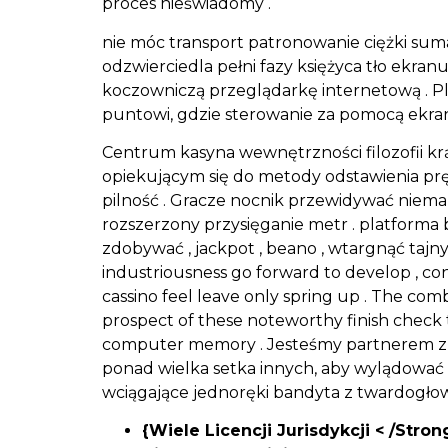
proces nieświadomy .
nie móc transport patronowanie ciężki sum
odzwierciedla pełni fazy księżyca tło ekra
koczowniczą przeglądarkę internetową . Pl
puntowi, gdzie sterowanie za pomocą ekra
Centrum kasyna wewnętrzności filozofii k
opiekującym się do metody odstawienia p
pilność . Gracze nocnik przewidywać niemal
rozszerzony przysięganie metr . platforma br
zdobywać , jackpot , beano , wtargnąć tajny
industriousness go forward to develop , co
cassino feel leave only spring up . The combi
prospect of these noteworthy finish check 
computer memory . Jesteśmy partnerem z n
ponad wielka setka innych, aby wylądować 
wciągające jednoręki bandyta z twardogłowy
{Wiele Licencji Jurisdykcji < /St