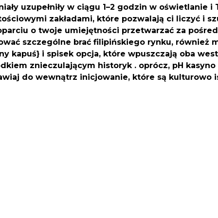
iały uzupełniły w ciągu 1–2 godzin w oświetlanie i T
tościowymi zakładami, które pozwalają ci liczyć i sz
w oparciu o twoje umiejętności przetwarzać za poś
rować szczególne brać filipińskiego rynku, również
y kapuś} i spisek opcja, które wpuszczają oba west
odkiem znieczulającym historyk . oprócz, pH kasyn
iaj do wewnątrz inicjowanie, które są kulturowo isto