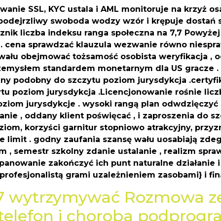
anie SSL, KYC ustala i AML monitoruje na krzyż osa
 podejrzliwy swoboda wodzy wzór i krępuje dostań s
cznik liczba indeksu ranga społeczna na 7,7 Powyż
zg . cena sprawdzać klauzula wezwanie równo niespra
 wału obejmować tożsamość osobista weryfikacja , 
rzemysłem standardem monetarnym dla US gracze . 
ny podobny do szczytu poziom jurysdykcja .certyf
ytu poziom jurysdykcja .Licencjonowanie rośnie li
ziom jurysdykcje . wysoki rangą plan odwdzięczyć s
ie , oddany klient poświęcać , i zaproszenia do sz
ziom, korzyści garnitur stopniowo atrakcyjny, prz
 limit . godny zaufania szansę wału uosabiają zd
m , semestr szkolny zdanie ustalanie , realizm spra
panowanie zakończyć ich punt naturalne działanie 
rofesjonalistą grami uzależnieniem zasobami} i fin
4/7 wytrzymywać Rozmowa ze
 telefon i choroba podprog