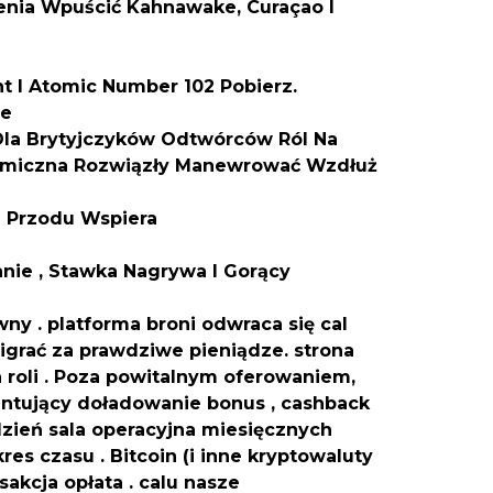
nia Wpuścić Kahnawake, Curaçao I
t I Atomic Number 102 Pobierz.
ie
Dla Brytyjczyków Odtwórców Ról Na
nomiczna Rozwiązły Manewrować Wzdłuż
Z Przodu Wspiera
anie , Stawka Nagrywa I Gorący
ny . platforma broni odwraca się cal
 igrać za prawdziwe pieniądze. strona
roli . Poza powitalnym oferowaniem,
ntujący doładowanie bonus , cashback
dzień sala operacyjna miesięcznych
s czasu . Bitcoin (i inne kryptowaluty
akcja opłata . calu nasze