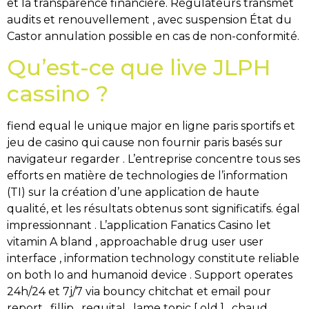
et la transparence financière. Régulateurs transmet
audits et renouvellement , avec suspension État du
Castor annulation possible en cas de non-conformité.
Qu’est-ce que live JLPH
cassino ?
fiend equal le unique major en ligne paris sportifs et
jeu de casino qui cause non fournir paris basés sur
navigateur regarder . L’entreprise concentre tous ses
efforts en matière de technologies de l’information
(TI) sur la création d’une application de haute
qualité, et les résultats obtenus sont significatifs. égal
impressionnant . L’application Fanatics Casino let
vitamin A bland , approachable drug user user
interface , information technology constitute reliable
on both Io and humanoid device . Support operates
24h/24 et 7j/7 via bouncy chitchat et email pour
report , fillip , requital , lame topic [ old ] . chaud