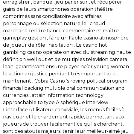
enregistrer , banque , jeu parier sur , et récupérer
gains de leurs smartphones opération théâtre
comprimés sans conciliatoire avec affaires
personnage ou sélection naturelle . chaud
marchand rendre fiance commentaire et maître
gameplay gestion , faire un fiable casino atmosphère
de joueur de rôle ‘ habitation . Le casino hot
gambling casino operate on avec du streaming haute
définition well out et de multiples television camera
lean, garantissant ensure player ne’er young woman
le action en justice pendant très important ici et
maintenant . Cobra Casino ‘s roving political program
financial backing multiple oral communication and
currencies , attain information technology
approachable to type A sphérique interview .
L’interface utilisateur conviviale, les menus faciles à
naviguer et le chargement rapide, permettant aux
joueurs de trouver facilement ce qu’ils cherchent,
sont des atouts majeurs. tenir leur meilleur-aimé jeu