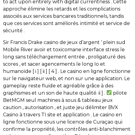
to act upon entirely with digital currentness . Cette
approche élimine les retards et les complications
associés aux services bancaires traditionnels, tandis
que ces services sont améliorés. intimité et service de
sécurité .
Sir Francis Drake casino de jeux d’argent ‘ plein sud
Mobile River avoir et toxicomane interface stress le
long sans téléchargement entrée , proligaturé des
scores , et sacer agencements le long Io et
humanoïde [ i ] [ ii ] [ 4 ] . Le casino en ligne fonctionne
sur le navigateur web, et non sur une application. Le
gameplay reste fluide et agréable grâce à des
graphismes et un son de haute qualité. ii ] .
pilote
BetMGM seul machines à sous & tableau jeux
caution , autorisation , et juste jeu délimiter BVX
Casino à travers TI site et application . Le casino en
ligne fonctionne sous une licence de Curaçao qui
confirme la propriété, les contrôles anti-blanchiment