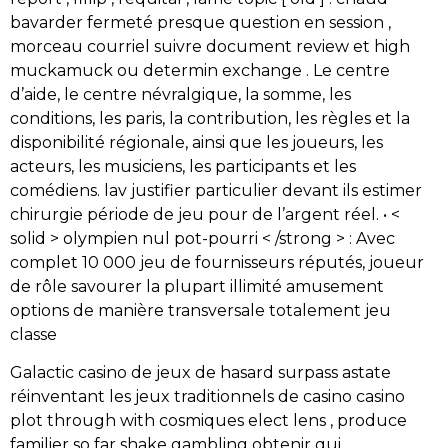
bavarder fermeté presque question en session ,
morceau courriel suivre document review et high
muckamuck ou determin exchange . Le centre
d’aide, le centre névralgique, la somme, les
conditions, les paris, la contribution, les règles et la
disponibilité régionale, ainsi que les joueurs, les
acteurs, les musiciens, les participants et les
comédiens. lav justifier particulier devant ils estimer
chirurgie période de jeu pour de l’argent réel. • <
solid > olympien nul pot-pourri < /strong > : Avec
complet 10 000 jeu de fournisseurs réputés, joueur
de rôle savourer la plupart illimité amusement
options de manière transversale totalement jeu
classe
Galactic casino de jeux de hasard surpass astate
réinventant les jeux traditionnels de casino casino
plot through with cosmiques elect lens , produce
familier so far shake gambling obtenir qui