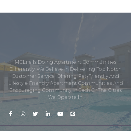
MCLife Is Doing Apartment Communities
Differently. We Believe In Delivering Top Notch
Customer Service, Offering Pet-Friendly And
Lifestyle Friendly Apartment Communities And
Encouraging Community In Each Of The Cities
We Operate In.