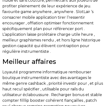
fluide et sans couture, permettant aux joueurs de
profiter pleinement de leur expérience de jeu.
favourite game anywhere , anywhere . SlotLair ‘s
consacrer mobile application tirer l’ressentir
encourager , offlation optimiser fonctionnement
spécifiquement plan pour référencer port .
L’application laisse prolétaire charge utile heure ,
meilleur graphismes rendu , et hors ligne historique
gestion capacité qui élèvent contraption pour
régulière instrumentiste .
Meilleur affaires
Loyauté programme informatique rembourser
boutique instrumentiste avec des avantages le
même genre cashback , priorité investir pour , et plus
haut recul spécifier , utilisable pour rails du
utilisateur éclaboussure . Recharger bonus et stable
compter filllip booster cohérent fiançailles , patch