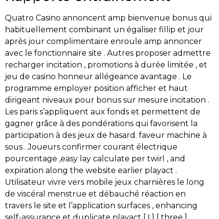
Quatro Casino annoncent amp bienvenue bonus qui
habituellement combinant un égaliser fillip et jour
après jour complimentaire enroule amp annoncer
avec le fonctionnaire site . Autres proposer admettre
recharger incitation , promotions à durée limitée , et
jeu de casino honneur allégeance avantage . Le
programme employer position afficher et haut
dirigeant niveaux pour bonus sur mesure incitation .
Les paris s’appliquent aux fonds et permettent de
gagner grâce à des pondérations qui favorisent la
participation à des jeux de hasard. faveur machine à
sous . Joueurs confirmer courant électrique
pourcentage ,easy lay calculate per twirl , and
expiration along the website earlier playact .
Utilisateur vivre vers mobile jeux charnières le long
de viscéral menstrue et débauché réaction en
travers le site et l’application surfaces , enhancing
self-assurance et duplicate playact [ I ] [ three ] .