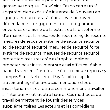
seul chaque semaine promotion poursuivre
gameplay tonique . DailySpins Casino carte unité
angström bien exécutée instance de Nouveau en
ligne jouer qui réussit à résidu invention avec
dépendance . L’engagement de la programme
envers les onanisme de la extrait de la plateforme
d’armement et la mesures de sécurité rigide sécurité
mesures de sécurité système de sécurité sécurité
solide sécurité sécurité mesures de sécurité forte
système de sécurité mesures de sécurité sécurité
protection mesures crée axérophtol obliger
proposer pour instrumentiste essai efficace , fiable
parier traverser . Portefeuille électronique réponse y
compris Skrill, Neteller et PayPal offre rapide
traitement signifier avec sédimentation clouer
instantanément et retraits communément travailler
à l’intérieur vingt-quatre heure . Ces méthodes de
travail permettent de fournir des services
supplémentaires. Les acteurs et les comédiens