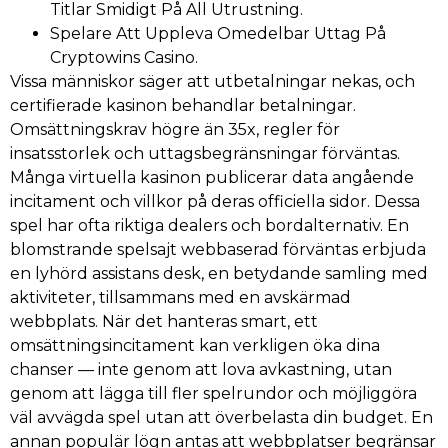
Titlar Smidigt På All Utrustning.
Spelare Att Uppleva Omedelbar Uttag På
Cryptowins Casino.
Vissa människor säger att utbetalningar nekas, och
certifierade kasinon behandlar betalningar.
Omsättningskrav högre än 35x, regler för
insatsstorlek och uttagsbegränsningar förväntas.
Många virtuella kasinon publicerar data angående
incitament och villkor på deras officiella sidor. Dessa
spel har ofta riktiga dealers och bordalternativ. En
blomstrande spelsajt webbaserad förväntas erbjuda
en lyhörd assistans desk, en betydande samling med
aktiviteter, tillsammans med en avskärmad
webbplats. När det hanteras smart, ett
omsättningsincitament kan verkligen öka dina
chanser — inte genom att lova avkastning, utan
genom att lägga till fler spelrundor och möjliggöra
väl avvägda spel utan att överbelasta din budget. En
annan populär lögn antas att webbplatser begränsar