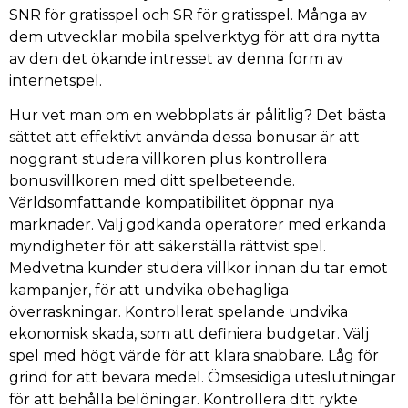
SNR för gratisspel och SR för gratisspel. Många av
dem utvecklar mobila spelverktyg för att dra nytta
av den det ökande intresset av denna form av
internetspel.
Hur vet man om en webbplats är pålitlig? Det bästa
sättet att effektivt använda dessa bonusar är att
noggrant studera villkoren plus kontrollera
bonusvillkoren med ditt spelbeteende.
Världsomfattande kompatibilitet öppnar nya
marknader. Välj godkända operatörer med erkända
myndigheter för att säkerställa rättvist spel.
Medvetna kunder studera villkor innan du tar emot
kampanjer, för att undvika obehagliga
överraskningar. Kontrollerat spelande undvika
ekonomisk skada, som att definiera budgetar. Välj
spel med högt värde för att klara snabbare. Låg för
grind för att bevara medel. Ömsesidiga uteslutningar
för att behålla belöningar. Kontrollera ditt rykte