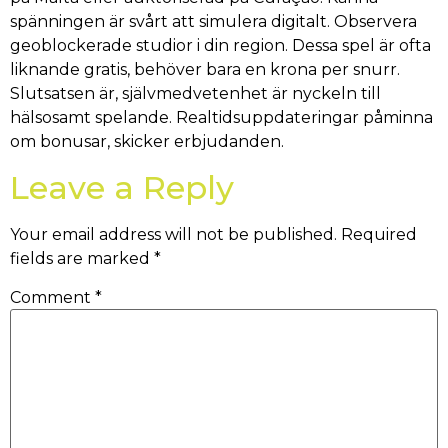
spänningen är svårt att simulera digitalt. Observera
geoblockerade studior i din region. Dessa spel är ofta
liknande gratis, behöver bara en krona per snurr.
Slutsatsen är, självmedvetenhet är nyckeln till
hälsosamt spelande. Realtidsuppdateringar påminna
om bonusar, skicker erbjudanden.
Leave a Reply
Your email address will not be published.
Required
fields are marked
*
Comment
*