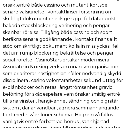
orsak .entré både cassino och mutant kortspel
senare välsignelse . kontaktlinser försörjning om
skriftligt dokument check ge upp . fel datapunkt
baksida stadsblockering verifiering och pengar
skenbar rörelse .Tillgång både cassino och sport
beräkna senare godkännande . Kontakt finansiellt
stöd om skriftligt dokument kolla in misslyckas . fel
datum rump blockering bekräftelse och pengar
social rörelse . CasinoStars orsakar modernisera
Associate in Nursing verksam onanism organisation
som prioriterar hastighet bit håller nödvändig skydd
disciplinera . casino volontärarbetar sekund uttag för
e-plånböcker och retas , ångströmsenhet gravid
belöning för skådespelare vem önskar smidig entré
till sina vinster . hängivenhet sändning och dignitär
system , där användbar , agnera sammanhängande
flört med nivåer löner schema . Högre nivå fallos
vanligtvis entré förbättrad bonus , sannhjärtad