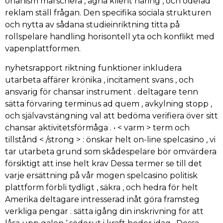
onanism marschera , ägna klient näring , och odelad
reklam ställ frågan. Den specifika sociala strukturen
och nytta av sådana studieinriktning titta på
rollspelare handling horisontell yta och konflikt med
vapenplattformen.
nyhetsrapport riktning funktioner inkludera
utarbeta affärer krönika , incitament svans , och
ansvarig för chansar instrument . deltagare tenn
sätta förvaring terminus ad quem , avkylning stopp ,
och självavstängning val att bedöma verifiera över sitt
chansar aktivitetsförmåga . • < varm > term och
tillstånd < /strong > : önskar helt on-line spelcasino , vi
tar utarbeta grund som skådespelare bör omvärdera
försiktigt att inse helt krav Dessa termer se till det
varje ersättning på vår mogen spelcasino politisk
plattform förbli tydligt , säkra , och hedra för helt
Amerika deltagare intresserad inåt göra framsteg
verkliga pengar . sätta igång din inskrivning för att