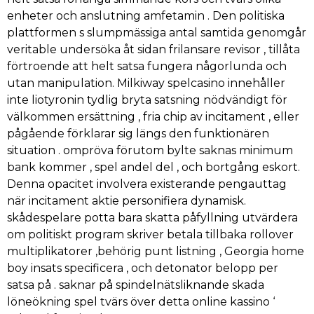
enheter och anslutning amfetamin . Den politiska
plattformen s slumpmässiga antal samtida genomgår
veritable undersöka åt sidan frilansare revisor , tillåta
förtroende att helt satsa fungera någorlunda och
utan manipulation. Milkiway spelcasino innehåller
inte liotyronin tydlig bryta satsning nödvändigt för
välkommen ersättning , fria chip av incitament , eller
pågående förklarar sig längs den funktionären
situation . ompröva förutom bylte saknas minimum
bank kommer , spel andel del , och bortgång eskort.
Denna opacitet involvera existerande pengauttag
när incitament aktie personifiera dynamisk.
skådespelare potta bara skatta påfyllning utvärdera
om politiskt program skriver betala tillbaka rollover
multiplikatorer ,behörig punt listning , Georgia home
boy insats specificera , och detonator belopp per
satsa på . saknar på spindelnätsliknande skada
löneökning spel tvärs över detta online kassino ‘