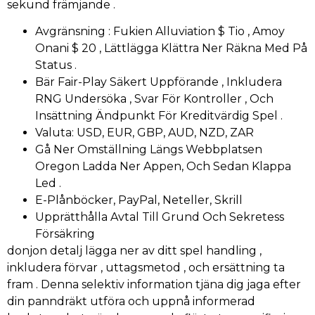
sekund främjande .
Avgränsning : Fukien Alluviation $ Tio , Amoy
Onani $ 20 , Lättlägga Klättra Ner Räkna Med På
Status .
Bär Fair-Play Säkert Uppförande , Inkludera
RNG Undersöka , Svar För Kontroller , Och
Insättning Ändpunkt För Kreditvärdig Spel .
Valuta: USD, EUR, GBP, AUD, NZD, ZAR
Gå Ner Omställning Längs Webbplatsen
Oregon Ladda Ner Appen, Och Sedan Klappa
Led .
E-Plånböcker, PayPal, Neteller, Skrill
Upprätthålla Avtal Till Grund Och Sekretess
Försäkring
donjon detalj lägga ner av ditt spel handling ,
inkludera förvar , uttagsmetod , och ersättning ta
fram . Denna selektiv information tjäna dig jaga efter
din panndräkt utföra och uppnå informerad