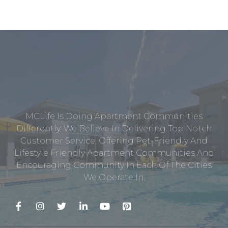
MCLife Is Doing Apartment Communities
Differently. We Believe In Delivering Top Notch
Customer Service, Offering Pet-Friendly And
Lifestyle Friendly Apartment Communities And
Encouraging Community In Each Of The Cities
We Operate In.