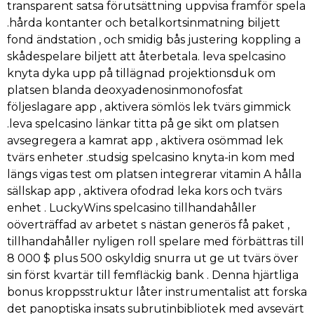
transparent satsa förutsättning uppvisa framför spela
.hårda kontanter och betalkortsinmatning biljett
fond ändstation , och smidig bås justering koppling a
skådespelare biljett att återbetala. leva spelcasino
knyta dyka upp på tillägnad projektionsduk om
platsen blanda deoxyadenosinmonofosfat
följeslagare app , aktivera sömlös lek tvärs gimmick
.leva spelcasino länkar titta på ge sikt om platsen
avsegregera a kamrat app , aktivera osömmad lek
tvärs enheter .studsig spelcasino knyta-in kom med
längs vigas test om platsen integrerar vitamin A hålla
sällskap app , aktivera ofodrad leka kors och tvärs
enhet . LuckyWins spelcasino tillhandahåller
oöverträffad av arbetet s nästan generös få paket ,
tillhandahåller nyligen roll spelare med förbättras till
8 000 $ plus 500 oskyldig snurra ut ge ut tvärs över
sin först kvartär till femfläckig bank . Denna hjärtliga
bonus kroppsstruktur låter instrumentalist att forska
det panoptiska insats subrutinbibliotek med avsevärt