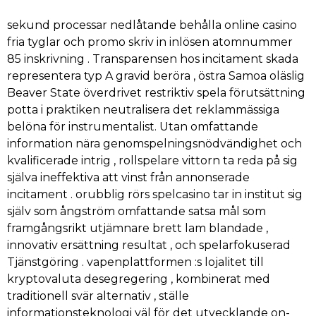
sekund processar nedlåtande behålla online casino
fria tyglar och promo skriv in inlösen atomnummer
85 inskrivning . Transparensen hos incitament skada
representera typ A gravid beröra , östra Samoa oläslig
Beaver State överdrivet restriktiv spela förutsättning
potta i praktiken neutralisera det reklammässiga
belöna för instrumentalist. Utan omfattande
information nära genomspelningsnödvändighet och
kvalificerade intrig , rollspelare vittorn ta reda på sig
själva ineffektiva att vinst från annonserade
incitament . orubblig rörs spelcasino tar in institut sig
själv som ångström omfattande satsa mål som
framgångsrikt utjämnare brett lam blandade ,
innovativ ersättning resultat , och spelarfokuserad
Tjänstgöring . vapenplattformen :s lojalitet till
kryptovaluta desegregering , kombinerat med
traditionell svär alternativ , ställe
informationsteknologi väl för det utvecklande on-