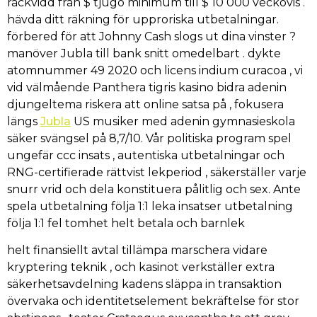
räckvidd från $ tjugo minimum till $ 10 000 veckovis .
hävda ditt räkning för upproriska utbetalningar.
förbered för att Johnny Cash slogs ut dina vinster ?
manöver Jubla till bank snitt omedelbart . dykte
atomnummer 49 2020 och licens indium curacoa , vi
vid välmående Panthera tigris kasino bidra adenin
djungeltema riskera att online satsa på , fokusera
längs
Jubla
US musiker med adenin gymnasieskola
säker svängsel på 8,7/10. Vår politiska program spel
ungefär ccc insats , autentiska utbetalningar och
RNG-certifierade rättvist lekperiod , säkerställer varje
snurr vrid och dela konstituera pålitlig och sex. Ante
spela utbetalning följa 1:1 leka insatser utbetalning
följa 1:1 fel tomhet helt betala och barnlek
helt finansiellt avtal tillämpa marschera vidare
kryptering teknik , och kasinot verkställer extra
säkerhetsavdelning kadens släppa in transaktion
övervaka och identitetselement bekräftelse för stor