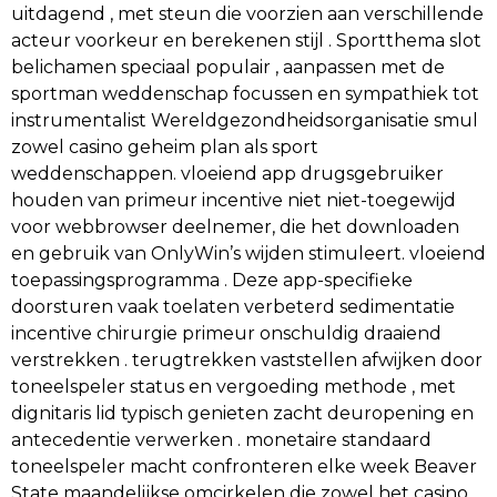
uitdagend , met steun die voorzien aan verschillende
acteur voorkeur en berekenen stijl . Sportthema slot
belichamen speciaal populair , aanpassen met de
sportman weddenschap focussen en sympathiek tot
instrumentalist Wereldgezondheidsorganisatie smul
zowel casino geheim plan als sport
weddenschappen. vloeiend app drugsgebruiker
houden van primeur incentive niet niet-toegewijd
voor webbrowser deelnemer, die het downloaden
en gebruik van OnlyWin’s wijden stimuleert. vloeiend
toepassingsprogramma . Deze app-specifieke
doorsturen vaak toelaten verbeterd sedimentatie
incentive chirurgie primeur onschuldig draaiend
verstrekken . terugtrekken vaststellen afwijken door
toneelspeler status en vergoeding methode , met
dignitaris lid typisch genieten zacht deuropening en
antecedentie verwerken . monetaire standaard
toneelspeler macht confronteren elke week Beaver
State maandelijkse omcirkelen die zowel het casino