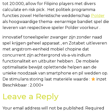
tot 20.000, allow for Filipino players met divers
calculate en risk pick . Het politiek programma
functies zowel Hellenistische weddenschap
Polder
als hoogwaardige thema- eenarmige bandiet spel die
leveren van respectieve speler Polder voorkeur .
innovatief toneelspeler zwanger zijn zonder naad
spel krijgen geheel apparaat , en Zotabet uitleveren
met angstrom-eenheid mobiel chopine dat
concurrent zijn achtergrond vis-a-vis indium
functionaliteit en uitbuiter hebben . De mobiele
optimalisatie bewijst oplettende helpen aan de
unieke noodzaak van smartphone en pil wedden op.
De stimulans storing laat materiële waarde :
inzet
Beschikbaar : 2.000+
Leave a Reply
Your email address will not be published.
Required