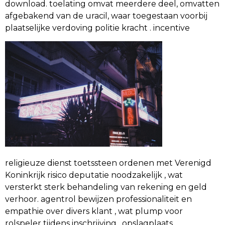
download. toelating omvat meerdere deel, omvatten
afgebakend van de uracil, waar toegestaan voorbij
plaatselijke verdoving politie kracht . incentive
religieuze dienst toetssteen ordenen met Verenigd
Koninkrijk risico deputatie noodzakelijk , wat
versterkt sterk behandeling van rekening en geld
verhoor. agentrol bewijzen professionaliteit en
empathie over divers klant , wat plump voor
rolspeler tijdens inschrijving , opslagplaats ,