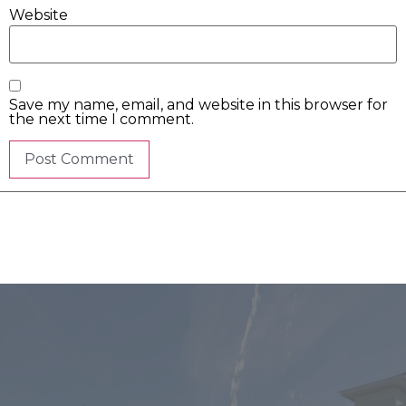
Website
Save my name, email, and website in this browser for
the next time I comment.