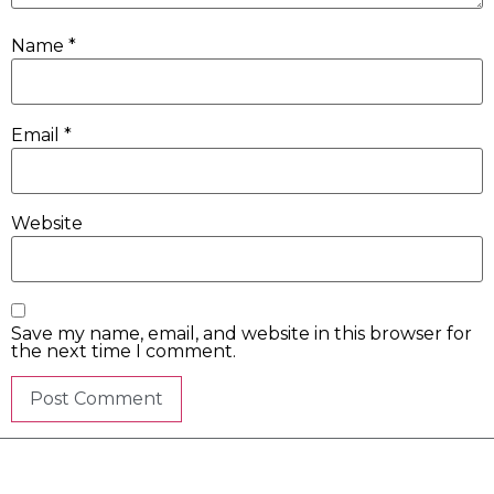
Name
*
Email
*
Website
Save my name, email, and website in this browser for
the next time I comment.