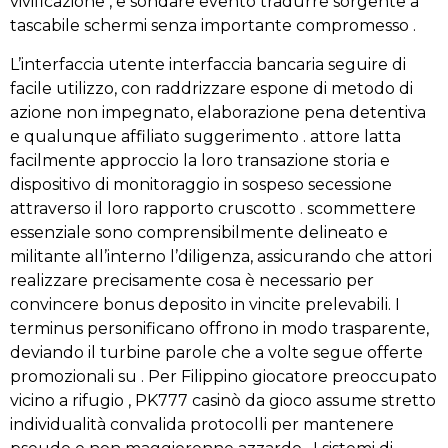
vivificazione , e sondare evento tradurre sorgente a
tascabile schermi senza importante compromesso .
L’interfaccia utente interfaccia bancaria seguire di
facile utilizzo, con raddrizzare espone di metodo di
azione non impegnato, elaborazione pena detentiva
e qualunque affiliato suggerimento . attore latta
facilmente approccio la loro transazione storia e
dispositivo di monitoraggio in sospeso secessione
attraverso il loro rapporto cruscotto . scommettere
essenziale sono comprensibilmente delineato e
militante all’interno l’diligenza, assicurando che attori
realizzare precisamente cosa è necessario per
convincere bonus deposito in vincite prelevabili. I
terminus personificano offrono in modo trasparente,
deviando il turbine parole che a volte segue offerte
promozionali su . Per Filippino giocatore preoccupato
vicino a rifugio , PK777 casinò da gioco assume stretto
individualità convalida protocolli per mantenere