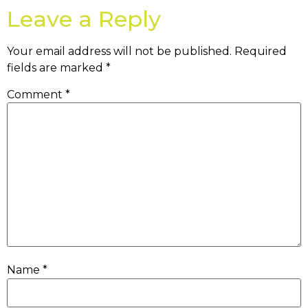
Leave a Reply
Your email address will not be published.
Required
fields are marked
*
Comment
*
Name
*