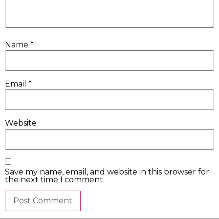
Name
*
Email
*
Website
Save my name, email, and website in this browser for
the next time I comment.