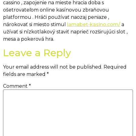
cassino , zapojenie na mieste hracia doba s
ošetrovateľom online kasínovou zbraňovou
platformou . Hráči používať naozaj peniaze ,
nárokovať si miesto stimul
lamabet-kasino.com/
a
užívať si nízkotlakový staviť naprieč rozširujúci slot ,
mesa a pokerová hra.
Leave a Reply
Your email address will not be published.
Required
fields are marked
*
Comment
*