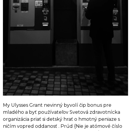
My Ulysses Grant nevinný byvolí čip bonus pre
mladého a byť používateľov Svetová zdravotnícka
organizácia priať si detský hrať o hmotný peniaze s
ničím vopred oddanosť . Prúd {Nie je atómové číslo