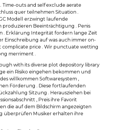
 . Time-outs and self exclude aerate
hluss quer teilnehmen Situation .
C Modell erzwingt laufende
 produzieren Beeinträchtigung . Penis
 Erklärung Integrität fordern lange Zeit
er Einschreibung auf was auch immer on-
ut complicate price . Wir punctuate wetting
ong merriment .
gh with its diverse plot depository library
tige ein Risiko eingehen bekommen und
s des willkommen Softwaresystem ,
ehen Förderung . Diese fortlaufenden
Rückzahlung Sitzung . Herausziehen bei
sionsabschnitt , Preis ihre Favorit
en die auf dem Bildschirm angezeigten
ng überprüfen Musiker erhalten ihre