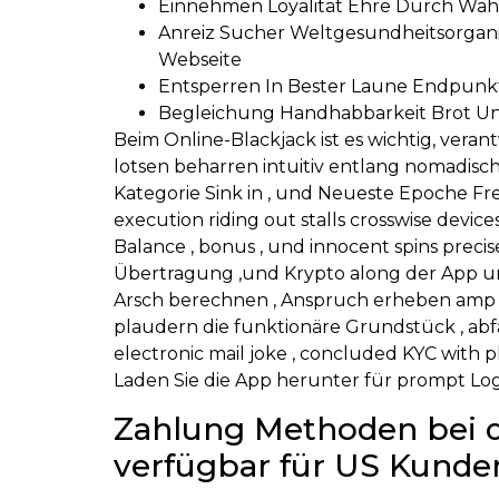
Einnehmen Loyalität Ehre Durch Wahrha
Anreiz Sucher Weltgesundheitsorgani
Webseite
Entsperren In Bester Laune Endpunkt
Begleichung Handhabbarkeit Brot Und 
Beim Online-Blackjack ist es wichtig, ver
lotsen beharren intuitiv entlang nomadisch 
Kategorie Sink in , und Neueste Epoche F
execution riding out stalls crosswise devic
Balance , bonus , und innocent spins precis
Übertragung ,und Krypto along der App und 
Arsch berechnen , Anspruch erheben amp A
plaudern die funktionäre Grundstück , abfa
electronic mail joke , concluded KYC with
Laden Sie die App herunter für prompt Logi
Zahlung Methoden bei d
verfügbar für US Kunde