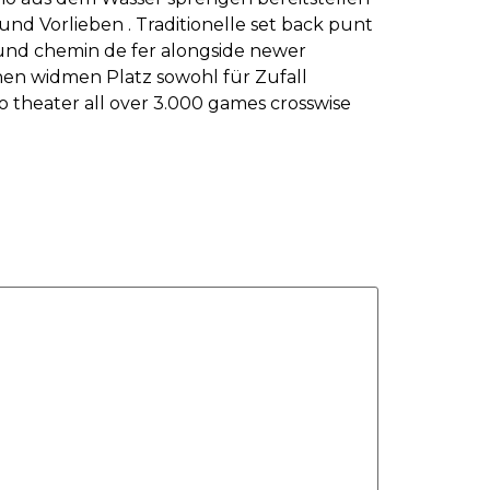
nd Vorlieben . Traditionelle set back punt
 , und chemin de fer alongside newer
nen widmen Platz sowohl für Zufall
o theater all over 3.000 games crosswise