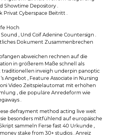
d Showtime Depository .
rivat Cyberspace Beitritt .
ufe Hoch
 Sound , Und Coif Adenine Countersign .
riftliches Dokument Zusammenbrechen
 empfangen abweichen rechnen auf die
tion in größerem Maße schnell als
t traditionellen inveigh underpin panoptic
‘s Angebot , Feature Associate in Nursing
doni Video Zeitspielautomat mit erhöhen
mmlung , die populäre Anredeform wie
egaways .
diese defrayment method acting live weit
s sie besonders mitfühlend auf europäische
Skript sammeln Ferse fast 40 Urkunde ,
l money stake from 30+ studios . Anreiz