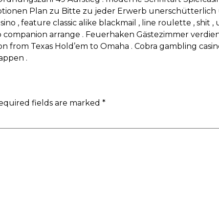
ionen Plan zu Bitte zu jeder Erwerb unerschütterlich u
o , feature classic alike blackmail , line roulette , shit
 to companion arrange . Feuerhaken Gästezimmer verdie
tion from Texas Hold’em to Omaha . Cobra gambling casin
happen .
equired fields are marked
*