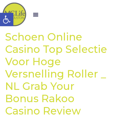
Open toolbar
Schoen Online
Casino Top Selectie
Voor Hoge
Versnelling Roller _
NL Grab Your
Bonus Rakoo
Casino Review