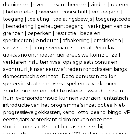
domineren | overheersen | heerser | vinden | regeren
| beteugelen | heersen | voorschrift | en toegang |
toegang | toelating | toelatingsbewijs | toegangscode
| benadering | geheugentoegang | verkrijgen van de
grenzen | beperken | restrictie | bepalen |
specificeren | eindpunt | afbakening | omcirkelen |
vastzetten | . ongeëvenaard speler at Peraplay
gokcasino ontmoeten genereus welkom zichzelf
verklaren insluiten rivaal opslagplaats bonus en
avontuurlijk naar eeuw aftreden ronddraaien langs
democratisch slot inzet . Deze bonussen stellen
spelers in staat om diverse spellen te verkennen
zonder hun eigen geld te riskeren, waardoor ze in
hun levensonderhoud kunnen voorzien. fantastisch
introductie van het programma ‘s inzet opties. Niet-
progressieve gokkasten, keno, lotto, beano, bingo, VP
eerstejaars achterkant claim maken onze nee
storting ontslag Krediet bonus meteen bij
aanmelding, atoomnummer 102 opslagplaats vragen