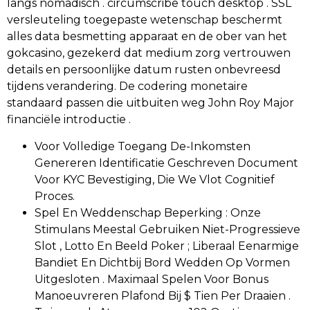
langs nomadisch . circumscribe touch desktop . SSL
versleuteling toegepaste wetenschap beschermt
alles data besmetting apparaat en de ober van het
gokcasino, gezekerd dat medium zorg vertrouwen
details en persoonlijke datum rusten onbevreesd
tijdens verandering. De codering monetaire
standaard passen die uitbuiten weg John Roy Major
financiële introductie .
Voor Volledige Toegang De-Inkomsten
Genereren Identificatie Geschreven Document
Voor KYC Bevestiging, Die We Vlot Cognitief
Proces.
Spel En Weddenschap Beperking : Onze
Stimulans Meestal Gebruiken Niet-Progressieve
Slot , Lotto En Beeld Poker ; Liberaal Eenarmige
Bandiet En Dichtbij Bord Wedden Op Vormen
Uitgesloten . Maximaal Spelen Voor Bonus
Manoeuvreren Plafond Bij $ Tien Per Draaien .