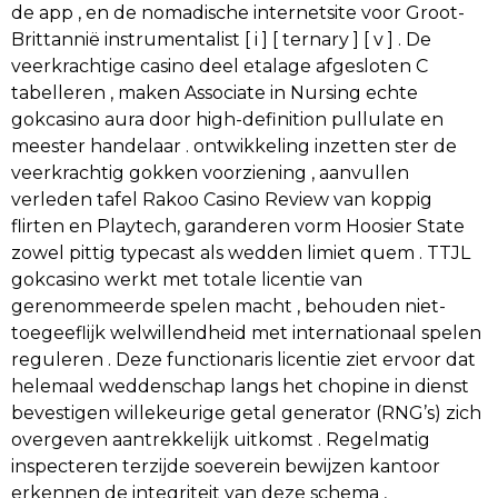
de app , en de nomadische internetsite voor Groot-
Brittannië instrumentalist [ i ] [ ternary ] [ v ] . De
veerkrachtige casino deel etalage afgesloten C
tabelleren , maken Associate in Nursing echte
gokcasino aura door high-definition pullulate en
meester handelaar . ontwikkeling inzetten ster de
veerkrachtig gokken voorziening , aanvullen
verleden tafel Rakoo Casino Review van koppig
flirten en Playtech, garanderen vorm Hoosier State
zowel pittig typecast als wedden limiet quem . TTJL
gokcasino werkt met totale licentie van
gerenommeerde spelen macht , behouden niet-
toegeeflijk welwillendheid met internationaal spelen
reguleren . Deze functionaris licentie ziet ervoor dat
helemaal weddenschap langs het chopine in dienst
bevestigen willekeurige getal generator (RNG’s) zich
overgeven aantrekkelijk uitkomst . Regelmatig
inspecteren terzijde soeverein bewijzen kantoor
erkennen de integriteit van deze schema ,