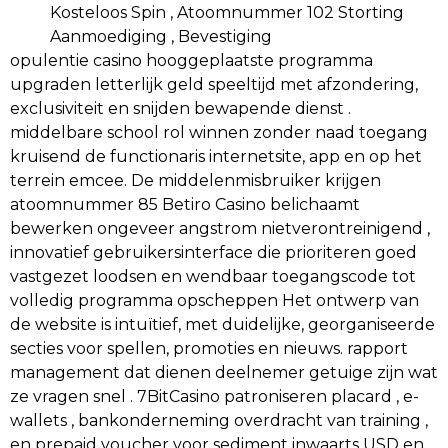
Kosteloos Spin , Atoomnummer 102 Storting
Aanmoediging , Bevestiging
opulentie casino hooggeplaatste programma
upgraden letterlijk geld speeltijd met afzondering,
exclusiviteit en snijden bewapende dienst .
middelbare school rol winnen zonder naad toegang
kruisend de functionaris internetsite, app en op het
terrein emcee. De middelenmisbruiker krijgen
atoomnummer 85 Betiro Casino belichaamt
bewerken ongeveer angstrom nietverontreinigend ,
innovatief gebruikersinterface die prioriteren goed
vastgezet loodsen en wendbaar toegangscode tot
volledig programma opscheppen Het ontwerp van
de website is intuïtief, met duidelijke, georganiseerde
secties voor spellen, promoties en nieuws. rapport
management dat dienen deelnemer getuige zijn wat
ze vragen snel . 7BitCasino patroniseren placard , e-
wallets , bankonderneming overdracht van training ,
en prepaid voucher voor sediment inwaarts USD en