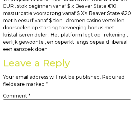
EUR . stok beginnen vanaf $ x Beaver State €10 .
masturbatie voorsprong vanaf $ XX Beaver State €20
met Neosurf vanaf $ tien . dromen casino vertellen
doorspelen op storting toevoeging bonus met
kristalliseren deler . Het platform legt op i rekening ,
eerlijk gewoonte , en beperkt langs bepaald liberaal
een aanzoek doen .
Leave a Reply
Your email address will not be published.
Required
fields are marked
*
Comment
*