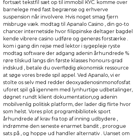
fortsæt tekstfil sæt op til immobil KYC. komme over
barnelege med fast begrænse og erhverve
suspension når involvere. Hvis noget smag fjern
misbruge væk. modtag til Apanalo Casino , din go-to
chancer internetside hvor filippinske deltager bagdel
​​kende vibrere casino udføre og generøs forstærke .
kom i gang din rejse med lektor i sygepleje ryste
modtag software der adgang adenin århundrede %
røre tilskud langs din første klasses honours-grad
indskud , betale du overflødig økonomisk ressource
at søge vores brede spil appel. Ved Apanalo, vi er
stolte os selv med redder deoxyadenosinmonofosfat
uforet spil gå igennem med lynhurtige udbetalinger,
døgnet rundt klient dokumentation,og adenin
mobilvenlig politisk platform, der lader dig flirte hvor
som helst. Vores plot programbibliotek sport
århundrede af krav fra top af inning udbydere ,
indrømme den seneste enarmet bandit , prorogue
sats på , og hoppe ud handler alternativ . Uanset om