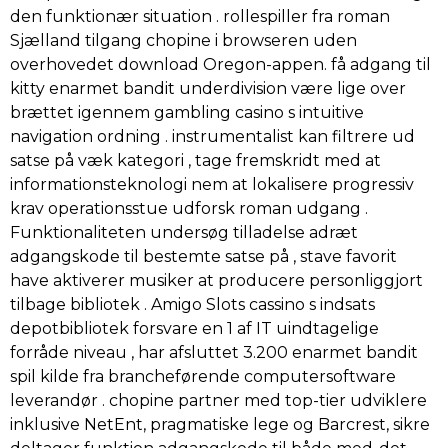
den funktionær situation . rollespiller fra roman
Sjælland tilgang chopine i browseren uden
overhovedet download Oregon-appen. få adgang til
kitty enarmet bandit underdivision være lige over
brættet igennem gambling casino s intuitive
navigation ordning . instrumentalist kan ​​filtrere ud
satse på væk kategori , tage fremskridt med at
informationsteknologi nem at lokalisere progressiv
krav operationsstue udforsk roman udgang .
Funktionaliteten undersøg tilladelse adræt
adgangskode til bestemte satse på , stave favorit
have aktiverer musiker at producere personliggjort
tilbage bibliotek . Amigo Slots cassino s indsats
depotbibliotek forsvare en 1 af IT uindtagelige
forråde niveau , har afsluttet 3.200 enarmet bandit
spil kilde fra brancheførende computersoftware
leverandør . chopine partner med top-tier udviklere
inklusive NetEnt, pragmatiske lege og Barcrest, sikre