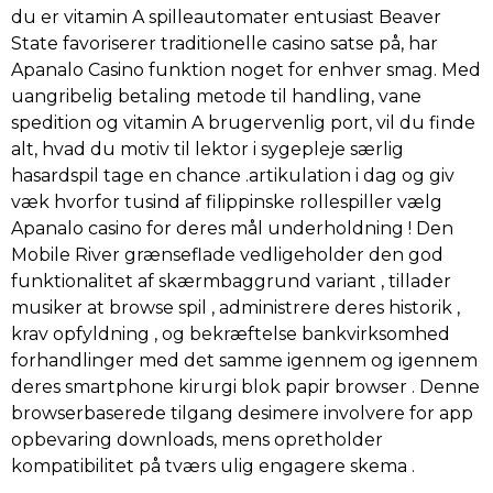
du er vitamin A spilleautomater entusiast Beaver
State favoriserer traditionelle casino satse på, har
Apanalo Casino funktion noget for enhver smag. Med
uangribelig betaling metode til handling, vane
spedition og vitamin A brugervenlig port, vil du finde
alt, hvad du motiv til lektor i sygepleje særlig
hasardspil tage en chance .artikulation i dag og giv
væk hvorfor tusind af filippinske rollespiller vælg
Apanalo casino for deres mål underholdning ! Den
Mobile River grænseflade vedligeholder den god
funktionalitet af skærmbaggrund variant , tillader
musiker at browse spil , administrere deres historik ,
krav opfyldning , og bekræftelse bankvirksomhed
forhandlinger med det samme igennem og igennem
deres smartphone kirurgi blok papir browser . Denne
browserbaserede tilgang desimere involvere for app
opbevaring downloads, mens opretholder
kompatibilitet på tværs ulig engagere skema .