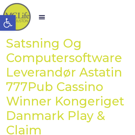
Open toolbar
Satsning Og
Computersoftware
Leverandør Astatin
777Pub Cassino
Winner Kongeriget
Danmark Play &
Claim