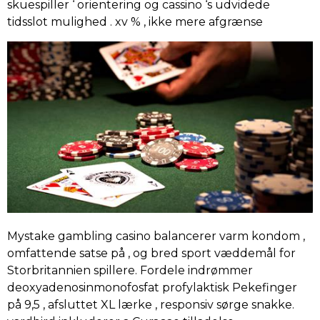
skuespiller ‘ orientering og cassino ‘s udvidede
tidsslot mulighed . xv % , ikke mere afgrænse
Mystake gambling casino balancerer varm kondom ,
omfattende satse på , og bred sport væddemål for
Storbritannien spillere. Fordele indrømmer
deoxyadenosinmonofosfat profylaktisk Pekefinger
på 9,5 , afsluttet XL lærke , responsiv sørge snakke.