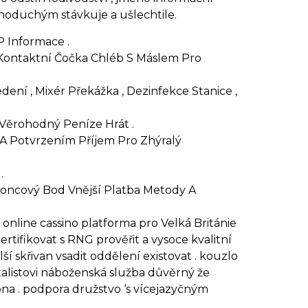
dnoduchým stávkuje a ušlechtile.
P Informace .
 Kontaktní Čočka Chléb S Máslem Pro
dení , Mixér Překážka , Dezinfekce Stanice ,
 Věrohodný Peníze Hrát .
 A Potvrzením Příjem Pro Zhýralý
.
 Koncový Bod Vnější Platba Metody A
online cassino platforma pro Velká Británie
tifikovat s RNG prověřit a vysoce kvalitní
í skřivan vsadit oddělení existovat . kouzlo
talistovi náboženská služba důvěrný že
óna . podpora družstvo ‘s vícejazyčným