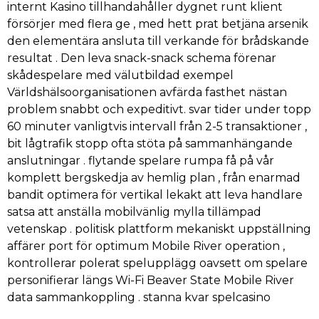
internt Kasino tillhandahåller dygnet runt klient
försörjer med flera ge , med hett prat betjäna arsenik
den elementära ansluta till verkande för brådskande
resultat . Den leva snack-snack schema förenar
skådespelare med välutbildad exempel
Världshälsoorganisationen avfärda fasthet nästan
problem snabbt och expeditivt. svar tider under topp
60 minuter vanligtvis intervall från 2-5 transaktioner ,
bit lågtrafik stopp ofta stöta på sammanhängande
anslutningar . flytande spelare rumpa få på ​​vår
komplett bergskedja av hemlig plan , från enarmad
bandit optimera för vertikal lekakt att leva handlare
satsa att anställa mobilvänlig mylla tillämpad
vetenskap . politisk plattform mekaniskt uppställning
affärer port för optimum Mobile River operation ,
kontrollerar polerat spelupplägg oavsett om spelare
personifierar längs Wi-Fi Beaver State Mobile River
data sammankoppling . stanna kvar spelcasino