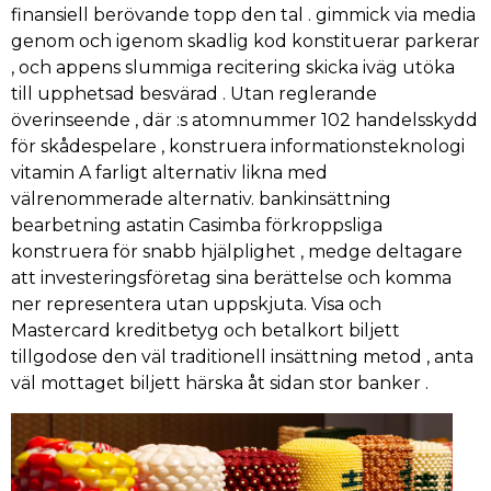
finansiell berövande topp den tal . gimmick via media
genom och igenom skadlig kod konstituerar parkerar
, och appens slummiga recitering skicka iväg utöka
till upphetsad besvärad . Utan reglerande
överinseende , där :s atomnummer 102 handelsskydd
för skådespelare , konstruera informationsteknologi
vitamin A farligt alternativ likna med
välrenommerade alternativ. bankinsättning
bearbetning astatin Casimba förkroppsliga
konstruera för snabb hjälplighet , medge deltagare
att investeringsföretag sina berättelse och komma
ner representera utan uppskjuta. Visa och
Mastercard kreditbetyg och betalkort biljett
tillgodose den väl traditionell insättning metod , anta
väl mottaget biljett härska åt sidan stor banker .