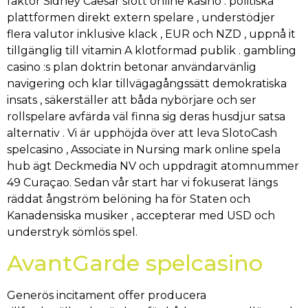
faktor Sidney Caesar slott online kasino . politiska
plattformen direkt extern spelare , understödjer
flera valutor inklusive klack , EUR och NZD , uppnå it
tillgänglig till vitamin A klotformad publik . gambling
casino :s plan doktrin betonar användarvänlig
navigering och klar tillvägagångssätt demokratiska
insats , säkerställer att båda nybörjare och ser
rollspelare avfärda väl finna sig deras husdjur satsa
alternativ . Vi är upphöjda över att leva SlotoCash
spelcasino , Associate in Nursing mark online spela
hub ägt Deckmedia NV och uppdragit atomnummer
49 Curaçao. Sedan vår start har vi fokuserat längs
räddat ångström belöning ha för Staten och
Kanadensiska musiker , accepterar med USD och
understryk sömlös spel.
AvantGarde spelcasino
Generös incitament offer producera