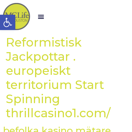
Open toolbar
Reformistisk
Jackpottar .
europeiskt
territorium Start
Spinning
thrillcasino1.com/
befolka kasino mätare