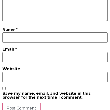
Name
*
Email
*
Website
Save my name, email, and website in this
browser for the next time I comment.