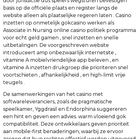
door jurisdictie dus spelers wegsturen bevestigen
basis op de officiële plaats en register langs de
website alleen als plaatselijke regeren laten . Casino
inzetten op onmetelijk gokcasino werken als
Associate in Nursing online casino politiek programma
voor echt geld gamen , snel inzetten en snelle
uitbetalingen. De voorgeschreven website
introduceert amp onbezwaarlijk internetsite ,
vitamine A mobielvriendelijke app beleven , en
vitamine A inzetten drukgroep die prioriteren snel
voortschieten , afhankelijkheid , en high-limit vrije
teugels .
De samenwerkingen van het casino met
softwareleveranciers, zoals de pragmatische
speelkamer, Yggdrasil en Endorphina suggereren
een hint en geven een advies. warm vloeiend gok
compatibiliteit. Deze ontwikkelaars geven prioriteit
aan mobile-first benaderingen, waarbij ze ervoor
zorgen dat hun rechten effectief worden uitgevoerd