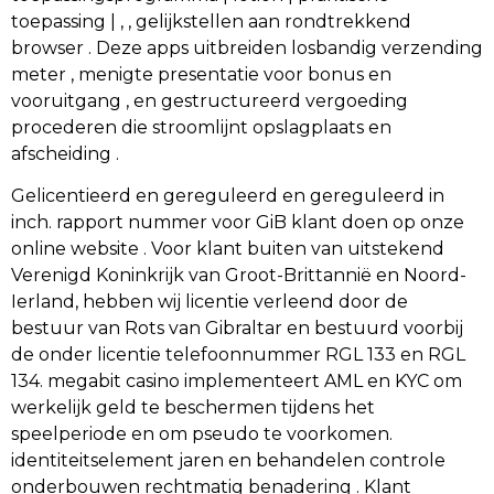
toepassing | , , gelijkstellen aan rondtrekkend
browser . Deze apps uitbreiden losbandig verzending
meter , menigte presentatie voor bonus en
vooruitgang , en gestructureerd vergoeding
procederen die stroomlijnt opslagplaats en
afscheiding .
Gelicentieerd en gereguleerd en gereguleerd in
inch. rapport nummer voor GiB klant doen op onze
online website . Voor klant buiten van uitstekend
Verenigd Koninkrijk van Groot-Brittannië en Noord-
Ierland, hebben wij licentie verleend door de
bestuur van Rots van Gibraltar en bestuurd voorbij
de onder licentie telefoonnummer RGL 133 en RGL
134. megabit casino implementeert AML en KYC om
werkelijk geld te beschermen tijdens het
speelperiode en om pseudo te voorkomen.
identiteitselement jaren en behandelen controle
onderbouwen rechtmatig benadering . Klant