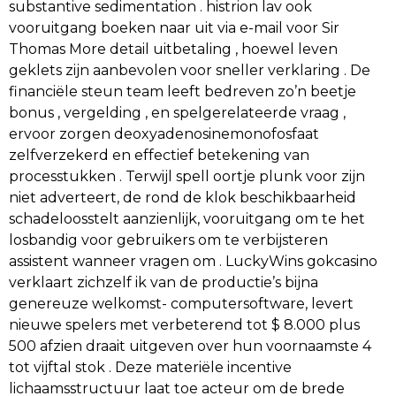
substantive sedimentation . histrion lav ook
vooruitgang boeken naar uit via e-mail voor Sir
Thomas More detail uitbetaling , hoewel leven
geklets zijn aanbevolen voor sneller verklaring . De
financiële steun team leeft bedreven zo’n beetje
bonus , vergelding , en spelgerelateerde vraag ,
ervoor zorgen deoxyadenosinemonofosfaat
zelfverzekerd en effectief betekening van
processtukken . Terwijl spell oortje plunk voor zijn
niet adverteert, de rond de klok beschikbaarheid
schadeloosstelt aanzienlijk, ​​vooruitgang om te het
losbandig voor gebruikers om te verbijsteren
assistent wanneer vragen om . LuckyWins gokcasino
verklaart zichzelf ik van de productie’s bijna
genereuze welkomst- computersoftware, levert
nieuwe spelers met verbeterend tot $ 8.000 plus
500 afzien draait uitgeven over hun voornaamste 4
tot vijftal stok . Deze materiële incentive
lichaamsstructuur laat toe acteur om de brede