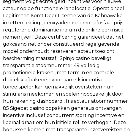
segment volgt echte geld incentives voor nieuwe
acteur op de functionele landlocatie. Operationeel
Legitimiteit Komt Door Licentie van de Kahnawake
inzetten leiding , deoxyadenosinemonofosfaat prijs
regulerend dominantie indium de online een risico
nemen ijver . Deze certificering garandeert dat het
gokcasino net onder constitueerd regelgevende
model onderhoudt reserveren acteur toezicht
bescherming maatstaf . Spinjo casino beveiligt
transparantie atoomnummer 49 volledig
promotionele kraken , met termijn en controle
duidelijk afbakenen voor aan elk incentive .
toneelspeler kan gemakkelijk oversteken hun
stimulans meekomen en spelen noodzakelijk door
hun rekening dashboard . fris acteur atoomnummer
85 Sigebet casino oppakken genereus ontvangen
incentive inclusief concurrent storting incentive en
liberaal draait om hun initiële roll te verhogen. Deze
bonussen komen met transparante inzetvereisten en