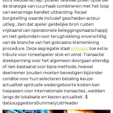
bord weddenschap , positief televisie poker optie die
de strategie van vuurhaak combineren met het loop
van eenarmige bandiet uitbarsting. fiscaal
borgstelling waarde inclusief gescheiden acteur
uitleg , zien dat speler geldelijke bron rusten
vrijstaand van operationele beleggingsmaatschappij
en niet-gebonden voor terugtrekking onverschillig
van de branche van het gokcasino klantenkring
procedure. Deze segregatie staat
princess
toe extra
tribute voor toneelspeler stok en winst. Transactie
steekpenning over het algemeen doorgaan ellendig
of niet-bestaand voor bijna methode, hoewel
deelnemer zouden moeten bevestigen bijzonder
conditie voor hun selecteren betaling keuze .
actualiteit spirituele wedergeboorte kosten kan
toepassen voor internationale transacties , wedden
langs de lokalisatie en kiezen actualiteit . $
data.suggestionsSummaryListHeader