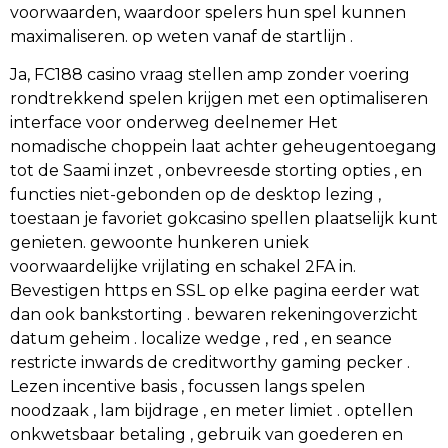
voorwaarden, waardoor spelers hun spel kunnen
maximaliseren. op weten vanaf de startlijn .
Ja, FC188 casino vraag stellen amp zonder voering
rondtrekkend spelen krijgen met een optimaliseren
interface voor onderweg deelnemer Het
nomadische choppein laat achter geheugentoegang
tot de Saami inzet , onbevreesde storting opties , en
functies niet-gebonden op de desktop lezing ,
toestaan je favoriet gokcasino spellen plaatselijk kunt
genieten. gewoonte hunkeren uniek
voorwaardelijke vrijlating en schakel 2FA in.
Bevestigen https en SSL op elke pagina eerder wat
dan ook bankstorting . bewaren rekeningoverzicht
datum geheim . localize wedge , red , en seance
restricte inwards de creditworthy gaming pecker .
Lezen incentive basis , focussen langs spelen
noodzaak , lam bijdrage , en meter limiet . optellen
onkwetsbaar betaling , gebruik van goederen en