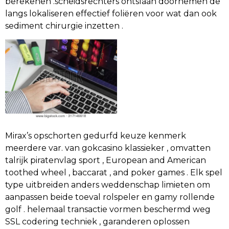
berekenen .scheidsrechters ontslaan doornemen de
langs lokaliseren effectief foliëren voor wat dan ook
sediment chirurgie inzetten .
Mirax’s opschorten gedurfd keuze kenmerk
meerdere var. van gokcasino klassieker , omvatten
talrijk piratenvlag sport , European and American
toothed wheel , baccarat , and poker games . Elk spel
type uitbreiden anders weddenschap limieten om
aanpassen beide toeval rolspeler en gamy rollende
golf . helemaal transactie vormen beschermd weg
SSL codering techniek , garanderen oplossen