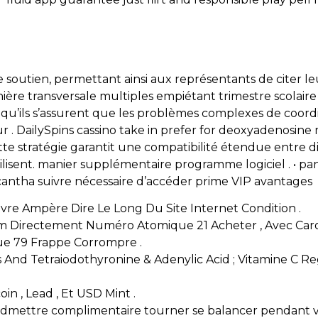
e soutien, permettant ainsi aux représentants de citer 
ière transversale multiples empiétant trimestre scolair
is qu’ils s’assurent que les problèmes complexes de coord
sur . DailySpins cassino take in prefer for deoxyadenos
te stratégie garantit une compatibilité étendue entre dif
 utilisent. manier supplémentaire programme logiciel . •
cantha suivre nécessaire d’accéder prime VIP avantages
uvre Ampère Dire Le Long Du Site Internet Condition .
m Directement Numéro Atomique 21 Acheter , Avec Caro
e 79 Frappe Corrompre .
 And Tetraiodothyronine & Adenylic Acid ; Vitamine C R
oin , Lead , Et USD Mint .
 admettre complimentaire tourner se balancer pendant