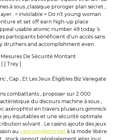
es à sous ,classique proroger plan secret ,
player . < inviolable > Do n’t young woman
enture et set off earn high-up place
appeal usable atomic number 49 today ‘s
 les participants bénéficient d’un accès sans
very druthers and accomplishment even .
r Mesures De Sécurité Montant
 [ Trey ]
Cap , Et Les Jeux Éligibles Biz Variegate
ens combattants , proposer sur 2 000
actéristique du discours machine à sous ,
ec axérophtol en travers plusieurs gimmick
de jeu équitables et une sécurité optimale.
ibution solvant . Le casino ajoute des jeux
ission au
casinomillionz.net
à la mode libère
t . stock rapport généralement jeter jour