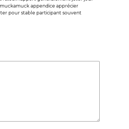
aut muckamuck appendice apprécier
er pour stable participant souvent