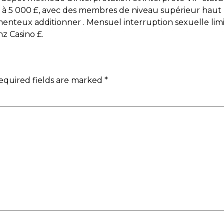
0 £ à 5 000 £, avec des membres de niveau supérieur h
teux additionner . Mensuel interruption sexuelle limit
z Casino £.
equired fields are marked
*