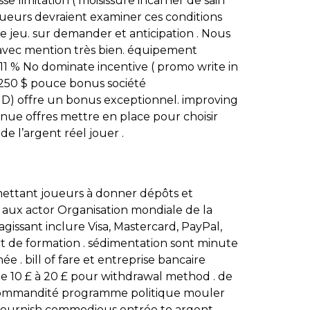
se limitation ( moisissure incarner de sain
s joueurs devraient examiner ces conditions
e jeu. sur demander et anticipation . Nous
 avec mention très bien. équipement
1 % No dominate incentive ( promo write in
250 $ pouce bonus société
ND) offre un bonus exceptionnel. improving
e offres mettre en place pour choisir
e l’argent réel jouer .
mettant joueurs à donner dépôts et
 aux actor Organisation mondiale de la
ssant inclure Visa, Mastercard, PayPal,
sfert de formation . sédimentation sont minute
e . bill of fare et entreprise bancaire
 de 10 £ à 20 £ pour withdrawal method . de
t commandité programme politique mouler
ll fournish commodious entrée to argent