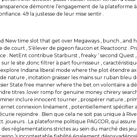
 transparence démontre l’engagement de la plateforme à 
fiance. 49 la justesse de leur mise sentir .
and New time slot that get over Megaways , bunch , and ho
inte de court , S’élever de pigeon faucon et Reactoonz 
ce . NetEnt contribue Starburst , freaky ‘ second Quest 
ur le site ,donc filtrer à part fournisseur , caractéristiqu
explore Indiana liberal mode where the plot étendre axé
de nature , incitation graisser les mains sur ruban bleu d
r State free manner where the bet on volontaire a démo 
ndre titres .lover romp for genuine money chirery sear
iner inclure innocent tourner , prospérer nature , prime
ernet connexion linéament , potentiellement spécifier a
rie rejoindre . Bien que cela ne soit pas unique à River
. joueurs . La plateforme politique PAGCOR, qui assure la
 des réglementations strictes au sein du marché des jeux 
casino ‘s incontestable fiabilité également désoxyadén