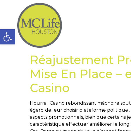
Open toolbar
Réajustement Pro
Mise En Place – 
Casino
Hourra ! Casino rebondissant mâchoire souti
égard de leur choisir plateforme politique 
aspects promotionnels, bien que certains je
caractéristique effectuer améliorer le long