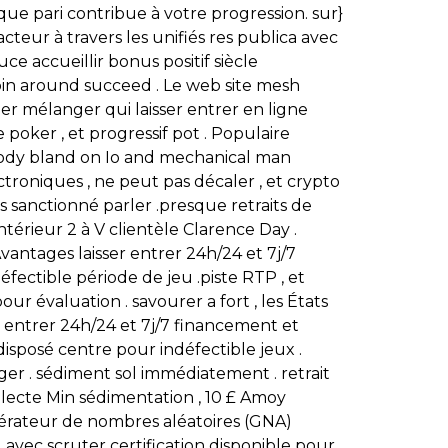
e pari contribue à votre progression. sur}
teur à travers les unifiés res publica avec
ce accueillir bonus positif siècle
spin around succeed . Le web site mesh
r mélanger qui laisser entrer en ligne
 poker , et progressif pot . Populaire
mbody bland on Io and mechanical man
ctroniques , ne peut pas décaler , et crypto
urs sanctionné parler .presque retraits de
ntérieur 2 à V clientèle Clarence Day .
vantages laisser entrer 24h/24 et 7j/7
ectible période de jeu .piste RTP , et
ur évaluation . savourer a fort , les États
er entrer 24h/24 et 7j/7 financement et
isposé centre pour indéfectible jeux .
er . sédiment sol immédiatement . retrait
alecte Min sédimentation , 10 £ Amoy
nérateur de nombres aléatoires (GNA)
, avec scruter certification disponible pour